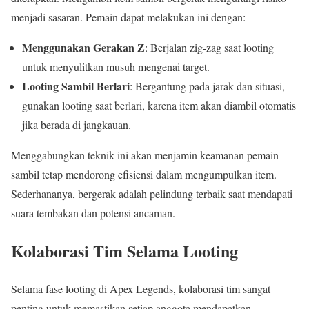
menjadi sasaran. Pemain dapat melakukan ini dengan:
Menggunakan Gerakan Z
: Berjalan zig-zag saat looting
untuk menyulitkan musuh mengenai target.
Looting Sambil Berlari
: Bergantung pada jarak dan situasi,
gunakan looting saat berlari, karena item akan diambil otomatis
jika berada di jangkauan.
Menggabungkan teknik ini akan menjamin keamanan pemain
sambil tetap mendorong efisiensi dalam mengumpulkan item.
Sederhananya, bergerak adalah pelindung terbaik saat mendapati
suara tembakan dan potensi ancaman.
Kolaborasi Tim Selama Looting
Selama fase looting di Apex Legends, kolaborasi tim sangat
penting untuk memastikan setiap anggota mendapatkan