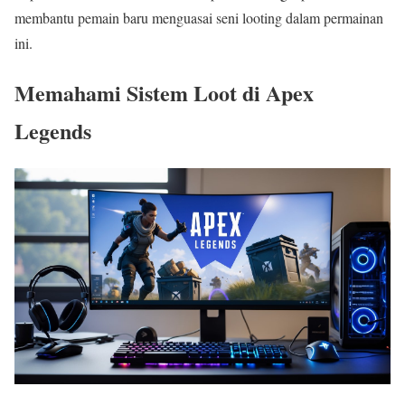
membantu pemain baru menguasai seni looting dalam permainan
ini.
Memahami Sistem Loot di Apex
Legends