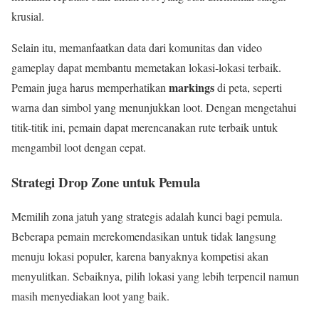
krusial.
Selain itu, memanfaatkan data dari komunitas dan video
gameplay dapat membantu memetakan lokasi-lokasi terbaik.
markings
Pemain juga harus memperhatikan
di peta, seperti
warna dan simbol yang menunjukkan loot. Dengan mengetahui
titik-titik ini, pemain dapat merencanakan rute terbaik untuk
mengambil loot dengan cepat.
Strategi Drop Zone untuk Pemula
Memilih zona jatuh yang strategis adalah kunci bagi pemula.
Beberapa pemain merekomendasikan untuk tidak langsung
menuju lokasi populer, karena banyaknya kompetisi akan
menyulitkan. Sebaiknya, pilih lokasi yang lebih terpencil namun
masih menyediakan loot yang baik.