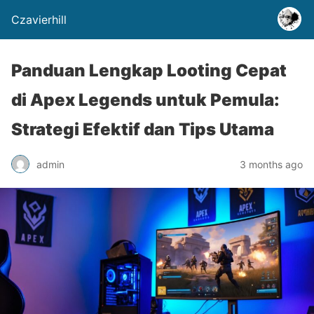
Czavierhill
Panduan Lengkap Looting Cepat
di Apex Legends untuk Pemula:
Strategi Efektif dan Tips Utama
admin
3 months ago