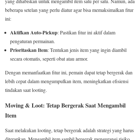
yang dihabiskan untuk mengambil item satu per satu. Namun, ada
beberapa setelan yang perlu diatur agar bisa memaksimalkan fitur
ini:
Aktifkan Auto-Pickup
: Pastikan fitur ini aktif dalam
pengaturan permainan.
Prioritaskan Item
: Tentukan jenis item yang ingin diambil
secara otomatis, seperti obat atau armor.
Dengan memanfaatkan fitur ini, pemain dapat tetap bergerak dan
lebih cepat dalam mengumpulkan item, meningkatkan efisiensi
tindakan saat looting.
Moving & Loot: Tetap Bergerak Saat Mengambil
Item
Saat melakukan looting, tetap bergerak adalah strategi yang harus
diterapkan. Mengambil item sambil bergerak mengurangi risiko