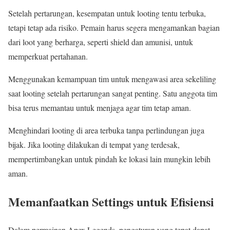
Setelah pertarungan, kesempatan untuk looting tentu terbuka,
tetapi tetap ada risiko. Pemain harus segera mengamankan bagian
dari loot yang berharga, seperti shield dan amunisi, untuk
memperkuat pertahanan.
Menggunakan kemampuan tim untuk mengawasi area sekeliling
saat looting setelah pertarungan sangat penting. Satu anggota tim
bisa terus memantau untuk menjaga agar tim tetap aman.
Menghindari looting di area terbuka tanpa perlindungan juga
bijak. Jika looting dilakukan di tempat yang terdesak,
mempertimbangkan untuk pindah ke lokasi lain mungkin lebih
aman.
Memanfaatkan Settings untuk Efisiensi
Dalam permainan Apex Legends, pengaturan yang tepat dapat