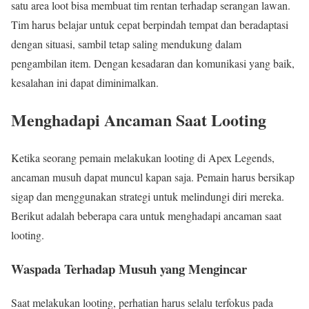
satu area loot bisa membuat tim rentan terhadap serangan lawan.
Tim harus belajar untuk cepat berpindah tempat dan beradaptasi
dengan situasi, sambil tetap saling mendukung dalam
pengambilan item. Dengan kesadaran dan komunikasi yang baik,
kesalahan ini dapat diminimalkan.
Menghadapi Ancaman Saat Looting
Ketika seorang pemain melakukan looting di Apex Legends,
ancaman musuh dapat muncul kapan saja. Pemain harus bersikap
sigap dan menggunakan strategi untuk melindungi diri mereka.
Berikut adalah beberapa cara untuk menghadapi ancaman saat
looting.
Waspada Terhadap Musuh yang Mengincar
Saat melakukan looting, perhatian harus selalu terfokus pada