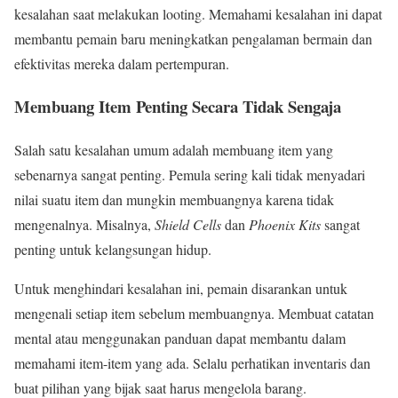
kesalahan saat melakukan looting. Memahami kesalahan ini dapat
membantu pemain baru meningkatkan pengalaman bermain dan
efektivitas mereka dalam pertempuran.
Membuang Item Penting Secara Tidak Sengaja
Salah satu kesalahan umum adalah membuang item yang
sebenarnya sangat penting. Pemula sering kali tidak menyadari
nilai suatu item dan mungkin membuangnya karena tidak
mengenalnya. Misalnya,
Shield Cells
dan
Phoenix Kits
sangat
penting untuk kelangsungan hidup.
Untuk menghindari kesalahan ini, pemain disarankan untuk
mengenali setiap item sebelum membuangnya. Membuat catatan
mental atau menggunakan panduan dapat membantu dalam
memahami item-item yang ada. Selalu perhatikan inventaris dan
buat pilihan yang bijak saat harus mengelola barang.