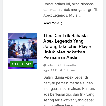
Dalam artikel ini, akan dibahas
cara-cara untuk mengatur grafik
Apex Legends. Mulai…
Read More
Tips Dan Trik Rahasia
Apex Legends Yang
Jarang Diketahui Player
Untuk Meningkatkan
Permainan Anda
APEX LEGENDS
admin
3 months
ago
0
13 mins
Dalam dunia Apex Legends,
banyak pemain merasa sudah
menguasai permainan. Namun,
ada berbagai tips dan trik yang
sering terlewatkan yang dapat
memberikan keunggulan