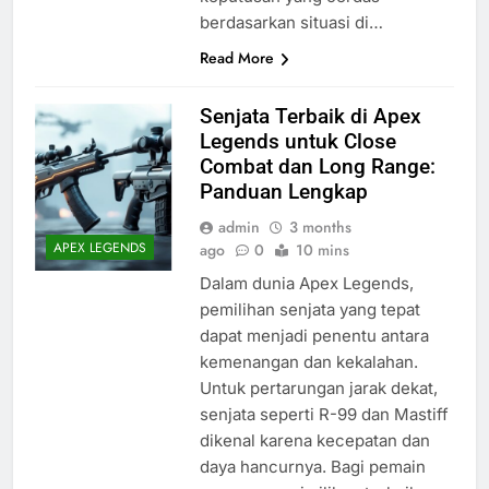
berdasarkan situasi di…
Read More
Senjata Terbaik di Apex
Legends untuk Close
Combat dan Long Range:
Panduan Lengkap
admin
3 months
APEX LEGENDS
ago
0
10 mins
Dalam dunia Apex Legends,
pemilihan senjata yang tepat
dapat menjadi penentu antara
kemenangan dan kekalahan.
Untuk pertarungan jarak dekat,
senjata seperti R-99 dan Mastiff
dikenal karena kecepatan dan
daya hancurnya. Bagi pemain