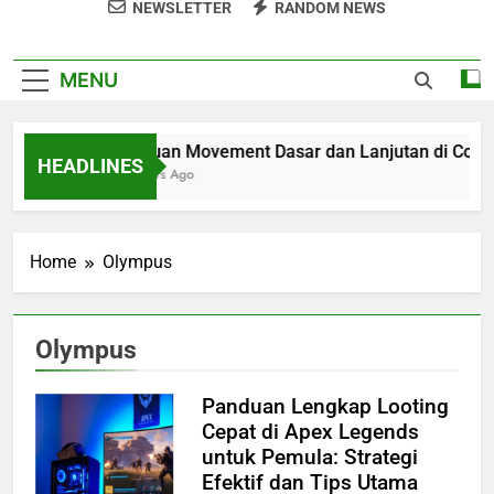
NEWSLETTER
RANDOM NEWS
MENU
Panduan Movement Dasar dan Lanjutan di Counter
HEADLINES
10 Hours Ago
Home
Olympus
Olympus
Panduan Lengkap Looting
Cepat di Apex Legends
untuk Pemula: Strategi
Efektif dan Tips Utama