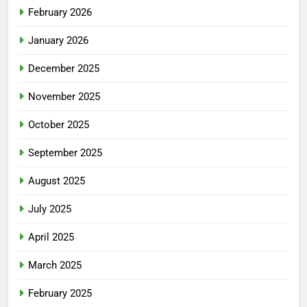
February 2026
January 2026
December 2025
November 2025
October 2025
September 2025
August 2025
July 2025
April 2025
March 2025
February 2025