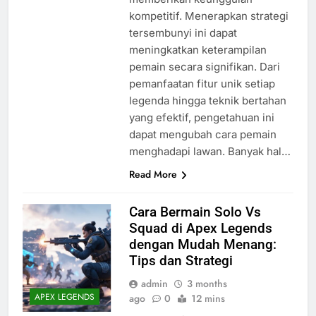
kompetitif. Menerapkan strategi
tersembunyi ini dapat
meningkatkan keterampilan
pemain secara signifikan. Dari
pemanfaatan fitur unik setiap
legenda hingga teknik bertahan
yang efektif, pengetahuan ini
dapat mengubah cara pemain
menghadapi lawan. Banyak hal…
Read More
Cara Bermain Solo Vs
Squad di Apex Legends
dengan Mudah Menang:
Tips dan Strategi
admin
3 months
APEX LEGENDS
ago
0
12 mins