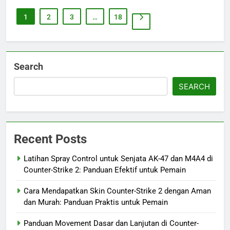
1
2
3
…
18
Search
SEARCH
Recent Posts
Latihan Spray Control untuk Senjata AK-47 dan M4A4 di
Counter-Strike 2: Panduan Efektif untuk Pemain
Cara Mendapatkan Skin Counter-Strike 2 dengan Aman
dan Murah: Panduan Praktis untuk Pemain
Panduan Movement Dasar dan Lanjutan di Counter-