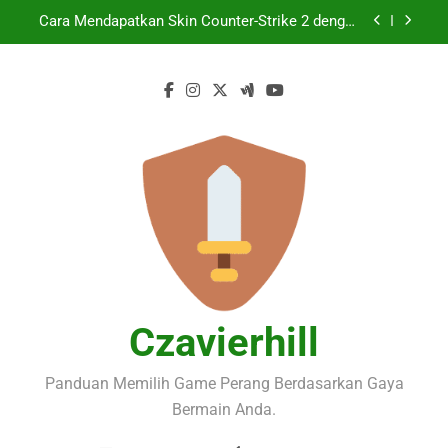
Skip
Pemain
Cara Mendapatkan Skin Counter-Strike 2 dengan
to
Aman dan Murah: Panduan Praktis untuk Pemain
content
Panduan Movement Dasar dan Lanjutan di
Counter-Strike 2 Untuk Pemain Pemula dan Mahir
Cara Membaca Radar dan Peta untuk Memantau
Musuh di Counter-Strike 2 dengan Efektif
Latihan Spray Control untuk Senjata AK-47 dan
M4A4 di Counter-Strike 2: Panduan Efektif untuk
Pemain
Cara Mendapatkan Skin Counter-Strike 2 dengan
Aman dan Murah: Panduan Praktis untuk Pemain
Panduan Movement Dasar dan Lanjutan di
Counter-Strike 2 Untuk Pemain Pemula dan Mahir
Cara Membaca Radar dan Peta untuk Memantau
Musuh di Counter-Strike 2 dengan Efektif
Czavierhill
Panduan Memilih Game Perang Berdasarkan Gaya
Bermain Anda.