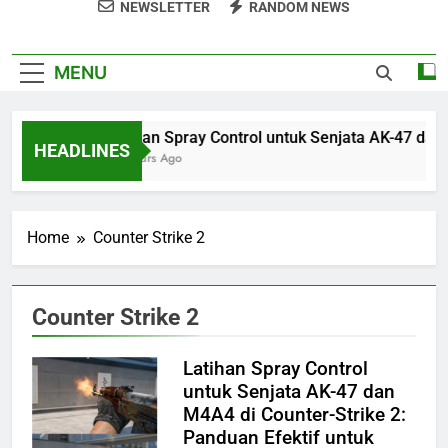
NEWSLETTER
RANDOM NEWS
MENU
Latihan Spray Control untuk Senjata AK-47 dan M4
HEADLINES
22 Hours Ago
Home
Counter Strike 2
Counter Strike 2
Latihan Spray Control
untuk Senjata AK-47 dan
M4A4 di Counter-Strike 2:
Panduan Efektif untuk