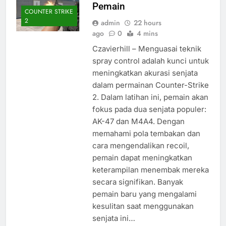
Pemain
COUNTER STRIKE
2
admin
22 hours
ago
0
4 mins
Czavierhill – Menguasai teknik
spray control adalah kunci untuk
meningkatkan akurasi senjata
dalam permainan Counter-Strike
2. Dalam latihan ini, pemain akan
fokus pada dua senjata populer:
AK-47 dan M4A4. Dengan
memahami pola tembakan dan
cara mengendalikan recoil,
pemain dapat meningkatkan
keterampilan menembak mereka
secara signifikan. Banyak
pemain baru yang mengalami
kesulitan saat menggunakan
senjata ini…