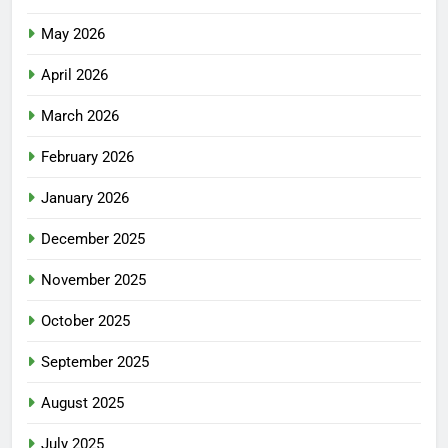
May 2026
April 2026
March 2026
February 2026
January 2026
December 2025
November 2025
October 2025
September 2025
August 2025
July 2025