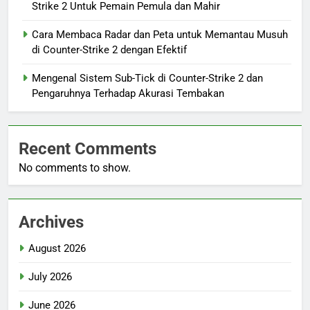
Strike 2 Untuk Pemain Pemula dan Mahir
Cara Membaca Radar dan Peta untuk Memantau Musuh
di Counter-Strike 2 dengan Efektif
Mengenal Sistem Sub-Tick di Counter-Strike 2 dan
Pengaruhnya Terhadap Akurasi Tembakan
Recent Comments
No comments to show.
Archives
August 2026
July 2026
June 2026