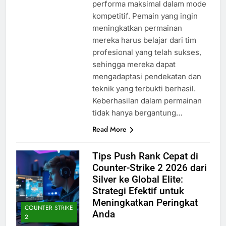
performa maksimal dalam mode
kompetitif. Pemain yang ingin
meningkatkan permainan
mereka harus belajar dari tim
profesional yang telah sukses,
sehingga mereka dapat
mengadaptasi pendekatan dan
teknik yang terbukti berhasil.
Keberhasilan dalam permainan
tidak hanya bergantung…
Read More
Tips Push Rank Cepat di
Counter-Strike 2 2026 dari
Silver ke Global Elite:
Strategi Efektif untuk
Meningkatkan Peringkat
COUNTER STRIKE
Anda
2