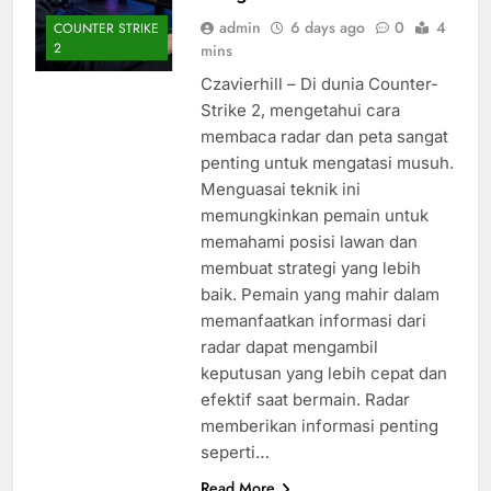
admin
6 days ago
0
4
COUNTER STRIKE
2
mins
Czavierhill – Di dunia Counter-
Strike 2, mengetahui cara
membaca radar dan peta sangat
penting untuk mengatasi musuh.
Menguasai teknik ini
memungkinkan pemain untuk
memahami posisi lawan dan
membuat strategi yang lebih
baik. Pemain yang mahir dalam
memanfaatkan informasi dari
radar dapat mengambil
keputusan yang lebih cepat dan
efektif saat bermain. Radar
memberikan informasi penting
seperti…
Read More