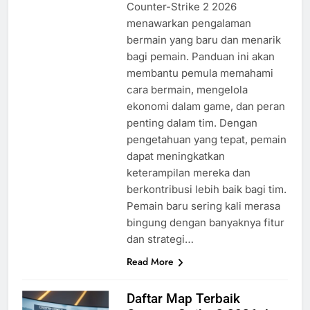
Counter-Strike 2 2026
menawarkan pengalaman
bermain yang baru dan menarik
bagi pemain. Panduan ini akan
membantu pemula memahami
cara bermain, mengelola
ekonomi dalam game, dan peran
penting dalam tim. Dengan
pengetahuan yang tepat, pemain
dapat meningkatkan
keterampilan mereka dan
berkontribusi lebih baik bagi tim.
Pemain baru sering kali merasa
bingung dengan banyaknya fitur
dan strategi…
Read More
Daftar Map Terbaik