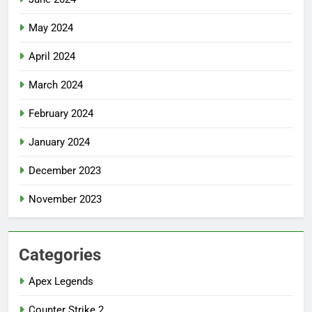
May 2024
April 2024
March 2024
February 2024
January 2024
December 2023
November 2023
Categories
Apex Legends
Counter Strike 2