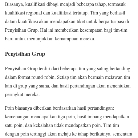
Biasanya, kualifikasi dibagi menjadi beberapa tahap, termasuk
kualifikasi regional dan kualifikasi tertutup. Tim yang berhasil
dalam kualifikasi akan mendapatkan tiket untuk berpartisipasi di
Penyisihan Grup. Hal ini memberikan kesempatan bagi tim-tim
baru untuk menunjukkan kemampuan mereka.
Penyisihan Grup
Penyisihan Grup terdiri dari beberapa tim yang saling bertanding
dalam format round-robin. Setiap tim akan bermain melawan tim
lain di grup yang sama, dan hasil pertandingan akan menentukan
peringkat mereka.
Poin biasanya diberikan berdasarkan hasil pertandingan:
kemenangan mendapatkan tiga poin, hasil imbang mendapatkan
satu poin, dan kekalahan tidak mendapatkan poin. Tim-tim
dengan poin tertinggi akan melaju ke tahap berikutnya, sementara