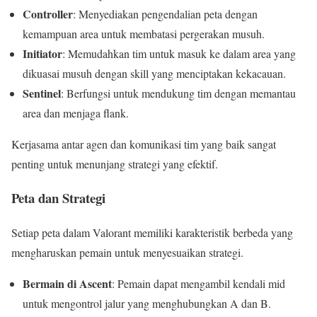
Controller
: Menyediakan pengendalian peta dengan
kemampuan area untuk membatasi pergerakan musuh.
Initiator
: Memudahkan tim untuk masuk ke dalam area yang
dikuasai musuh dengan skill yang menciptakan kekacauan.
Sentinel
: Berfungsi untuk mendukung tim dengan memantau
area dan menjaga flank.
Kerjasama antar agen dan komunikasi tim yang baik sangat
penting untuk menunjang strategi yang efektif.
Peta dan Strategi
Setiap peta dalam Valorant memiliki karakteristik berbeda yang
mengharuskan pemain untuk menyesuaikan strategi.
Bermain di Ascent
: Pemain dapat mengambil kendali mid
untuk mengontrol jalur yang menghubungkan A dan B.