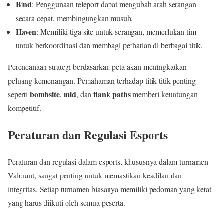
Bind
: Penggunaan teleport dapat mengubah arah serangan
secara cepat, membingungkan musuh.
Haven
: Memiliki tiga site untuk serangan, memerlukan tim
untuk berkoordinasi dan membagi perhatian di berbagai titik.
Perencanaan strategi berdasarkan peta akan meningkatkan
peluang kemenangan. Pemahaman terhadap titik-titik penting
bombsite
mid
flank paths
seperti
,
, dan
memberi keuntungan
kompetitif.
Peraturan dan Regulasi Esports
Peraturan dan regulasi dalam esports, khususnya dalam turnamen
Valorant, sangat penting untuk memastikan keadilan dan
integritas. Setiap turnamen biasanya memiliki pedoman yang ketat
yang harus diikuti oleh semua peserta.