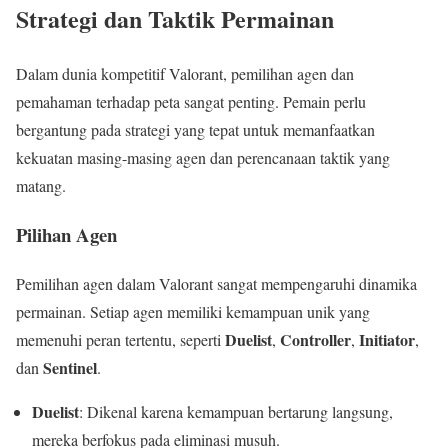
Strategi dan Taktik Permainan
Dalam dunia kompetitif Valorant, pemilihan agen dan
pemahaman terhadap peta sangat penting. Pemain perlu
bergantung pada strategi yang tepat untuk memanfaatkan
kekuatan masing-masing agen dan perencanaan taktik yang
matang.
Pilihan Agen
Pemilihan agen dalam Valorant sangat mempengaruhi dinamika
permainan. Setiap agen memiliki kemampuan unik yang
Duelist
Controller
Initiator
memenuhi peran tertentu, seperti
,
,
,
Sentinel
dan
.
Duelist
: Dikenal karena kemampuan bertarung langsung,
mereka berfokus pada eliminasi musuh.