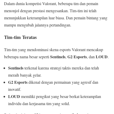
Dalam dunia kompetisi Valorant, beberapa tim dan pemain
menonjol dengan prestasi mengesankan. Tim-tim ini telah
menunjukkan keterampilan luar biasa. Dan pemain bintang yang
mampu mengubah jalannya pertandingan.
Tim-tim Teratas
Tim-tim yang mendominasi skena esports Valorant mencakup
Sentinels
G2 Esports
LOUD
beberapa nama besar seperti
,
, dan
.
Sentinels
terkenal karena strategi taktis mereka dan telah
meraih banyak gelar.
G2 Esports
dikenal dengan permainan yang agresif dan
inovatif.
LOUD
memiliki pengikut yang besar berkat keterampilan
individu dan kerjasama tim yang solid.