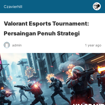
Czavierhill
Valorant Esports Tournament:
Persaingan Penuh Strategi
admin
1 year ago