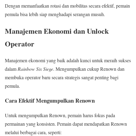
Dengan memanfaatkan rotasi dan mobilitas secara efektif, pemain
pemula bisa lebih siap menghadapi serangan musuh.
Manajemen Ekonomi dan Unlock
Operator
Manajemen ekonomi yang baik adalah kunci untuk meraih sukses
dalam
Rainbow Six Siege
. Mengumpulkan cukup Renown dan
membuka operator baru secara strategis sangat penting bagi
pemula.
Cara Efektif Mengumpulkan Renown
Untuk mengumpulkan Renown, pemain harus fokus pada
permainan yang konsisten. Pemain dapat mendapatkan Renown
melalui berbagai cara, seperti: