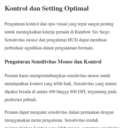
Kontrol dan Setting Optimal
Pengaturan kontrol dan opsi visual yang tepat sangat penting
untuk meningkatkan kinerja pemain di Rainbow Six Siege.
Sensitivitas mouse dan pengaturan HUD dapat membuat
perbedaan signifikan dalam pengalaman bermain.
Pengaturan Sensitivitas Mouse dan Kontrol
Pemain harus mempertimbangkan sensitivitas mouse untuk
mendapatkan kontrol yang lebih baik. Sensitivitas yang umum
dipakai berada di antara 400 hingga 800 DPI, tergantung pada
preferensi pribadi.
Pemain dapat mengatur sensitivitas dalam permainan dengan
menggunakan menu pengaturan. Sensitivitas rendah
memungkinkan kontrol yang lebih presisi, sementara sensitivitas