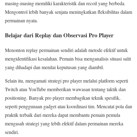
masing-masing memiliki karakteristik dan recoil yang berbeda.
Mengontrol lebih banyak senjata meningkatkan fleksibilitas dalam
permainan nyata.
Belajar dari Replay dan Observasi Pro Player
Menonton replay permainan sendiri adalah metode efektif untuk
mengidentifikasi kesalahan. Pemain bisa menganalisis situasi sulit
yang dihadapi dan menilai keputusan yang diambil.
Selain itu, mengamati strategi pro player melalui platform seperti
Twitch atau YouTube memberikan wawasan tentang taktik dan
positioning. Banyak pro player membagikan teknik spesifik,
seperti penggunaan gadget atau koordinasi tim. Mencatat pola dan
praktik terbaik dari mereka dapat membantu pemain pemula
mengasah strategi yang lebih efektif dalam permainan mereka
sendiri.