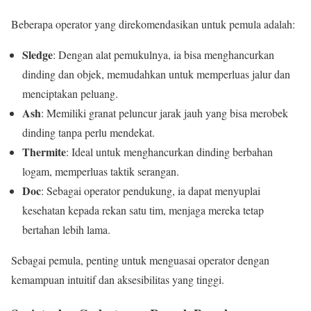
Beberapa operator yang direkomendasikan untuk pemula adalah:
Sledge
: Dengan alat pemukulnya, ia bisa menghancurkan
dinding dan objek, memudahkan untuk memperluas jalur dan
menciptakan peluang.
Ash
: Memiliki granat peluncur jarak jauh yang bisa merobek
dinding tanpa perlu mendekat.
Thermite
: Ideal untuk menghancurkan dinding berbahan
logam, memperluas taktik serangan.
Doc
: Sebagai operator pendukung, ia dapat menyuplai
kesehatan kepada rekan satu tim, menjaga mereka tetap
bertahan lebih lama.
Sebagai pemula, penting untuk menguasai operator dengan
kemampuan intuitif dan aksesibilitas yang tinggi.