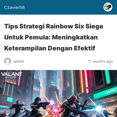
Czavierhill
Tips Strategi Rainbow Six Siege
Untuk Pemula: Meningkatkan
Keterampilan Dengan Efektif
admin
11 months ago