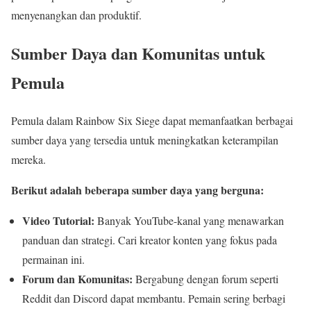
menyenangkan dan produktif.
Sumber Daya dan Komunitas untuk
Pemula
Pemula dalam Rainbow Six Siege dapat memanfaatkan berbagai
sumber daya yang tersedia untuk meningkatkan keterampilan
mereka.
Berikut adalah beberapa sumber daya yang berguna:
Video Tutorial:
Banyak YouTube-kanal yang menawarkan
panduan dan strategi. Cari kreator konten yang fokus pada
permainan ini.
Forum dan Komunitas:
Bergabung dengan forum seperti
Reddit dan Discord dapat membantu. Pemain sering berbagi