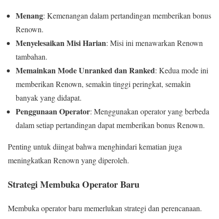
Menang
: Kemenangan dalam pertandingan memberikan bonus
Renown.
Menyelesaikan Misi Harian
: Misi ini menawarkan Renown
tambahan.
Memainkan Mode Unranked dan Ranked
: Kedua mode ini
memberikan Renown, semakin tinggi peringkat, semakin
banyak yang didapat.
Penggunaan Operator
: Menggunakan operator yang berbeda
dalam setiap pertandingan dapat memberikan bonus Renown.
Penting untuk diingat bahwa menghindari kematian juga
meningkatkan Renown yang diperoleh.
Strategi Membuka Operator Baru
Membuka operator baru memerlukan strategi dan perencanaan.