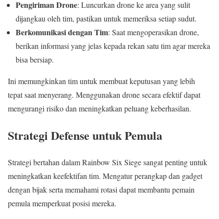
Pengiriman Drone
: Luncurkan drone ke area yang sulit
dijangkau oleh tim, pastikan untuk memeriksa setiap sudut.
Berkomunikasi dengan Tim
: Saat mengoperasikan drone,
berikan informasi yang jelas kepada rekan satu tim agar mereka
bisa bersiap.
Ini memungkinkan tim untuk membuat keputusan yang lebih
tepat saat menyerang. Menggunakan drone secara efektif dapat
mengurangi risiko dan meningkatkan peluang keberhasilan.
Strategi Defense untuk Pemula
Strategi bertahan dalam Rainbow Six Siege sangat penting untuk
meningkatkan keefektifan tim. Mengatur perangkap dan gadget
dengan bijak serta memahami rotasi dapat membantu pemain
pemula memperkuat posisi mereka.