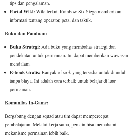
tips dan pengalaman.
Portal Wiki:
Wiki terkait Rainbow Six Siege memberikan
informasi tentang operator, peta, dan taktik.
Buku dan Panduan:
Buku Strategi:
Ada buku yang membahas strategi dan
pendekatan untuk permainan. Ini dapat memberikan wawasan
mendalam.
E-book Gratis:
Banyak e-book yang tersedia untuk diunduh
tanpa biaya. Ini adalah cara terbaik untuk belajar di luar
permainan.
Komunitas In-Game:
Bergabung dengan squad atau tim dapat mempercepat
pembelajaran. Melalui kerja sama, pemain bisa memahami
mekanisme permainan lebih baik.