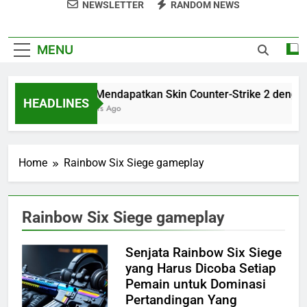
NEWSLETTER
RANDOM NEWS
MENU
Cara Mendapatkan Skin Counter-Strike 2 dengan 
HEADLINES
22 Hours Ago
Home
Rainbow Six Siege gameplay
Rainbow Six Siege gameplay
Senjata Rainbow Six Siege
yang Harus Dicoba Setiap
Pemain untuk Dominasi
Pertandingan Yang