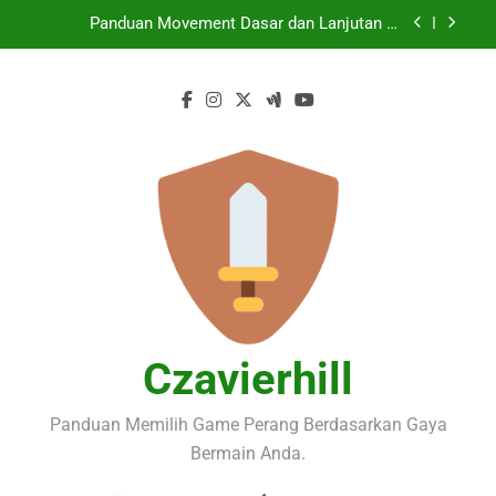
Skip
Panduan Movement Dasar dan Lanjutan di
Counter-Strike 2 Untuk Pemain Pemula dan Mahir
to
Cara Membaca Radar dan Peta untuk Memantau
content
Musuh di Counter-Strike 2 dengan Efektif
Mengenal Sistem Sub-Tick di Counter-Strike 2
dan Pengaruhnya Terhadap Akurasi Tembakan
Cara Mendapatkan Skin Counter-Strike 2 dengan
Aman dan Murah: Panduan Praktis untuk Pemain
Panduan Movement Dasar dan Lanjutan di
Counter-Strike 2 Untuk Pemain Pemula dan Mahir
Cara Membaca Radar dan Peta untuk Memantau
Musuh di Counter-Strike 2 dengan Efektif
Mengenal Sistem Sub-Tick di Counter-Strike 2
dan Pengaruhnya Terhadap Akurasi Tembakan
Czavierhill
Panduan Memilih Game Perang Berdasarkan Gaya
Bermain Anda.