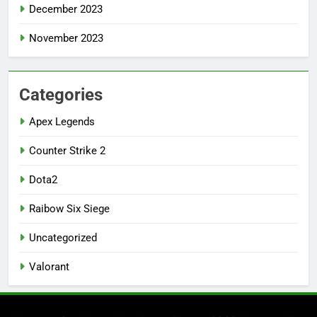
December 2023
November 2023
Categories
Apex Legends
Counter Strike 2
Dota2
Raibow Six Siege
Uncategorized
Valorant