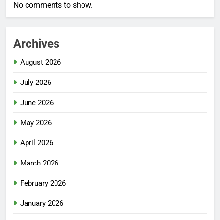
No comments to show.
Archives
August 2026
July 2026
June 2026
May 2026
April 2026
March 2026
February 2026
January 2026