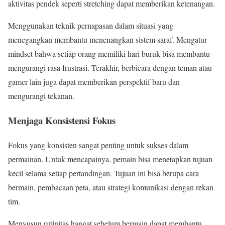
aktivitas pendek seperti stretching dapat memberikan ketenangan.
Menggunakan teknik pernapasan dalam situasi yang
menegangkan membantu menenangkan sistem saraf. Mengatur
mindset bahwa setiap orang memiliki hari buruk bisa membantu
mengurangi rasa frustrasi. Terakhir, berbicara dengan teman atau
gamer lain juga dapat memberikan perspektif baru dan
mengurangi tekanan.
Menjaga Konsistensi Fokus
Fokus yang konsisten sangat penting untuk sukses dalam
permainan. Untuk mencapainya, pemain bisa menetapkan tujuan
kecil selama setiap pertandingan. Tujuan ini bisa berupa cara
bermain, pembacaan peta, atau strategi komunikasi dengan rekan
tim.
Menyusun rutinitas hangat sebelum bermain dapat membantu