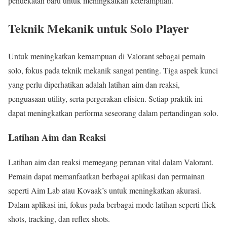
pendekatan baru untuk meningkatkan keterampilan.
Teknik Mekanik untuk Solo Player
Untuk meningkatkan kemampuan di Valorant sebagai pemain
solo, fokus pada teknik mekanik sangat penting. Tiga aspek kunci
yang perlu diperhatikan adalah latihan aim dan reaksi,
penguasaan utility, serta pergerakan efisien. Setiap praktik ini
dapat meningkatkan performa seseorang dalam pertandingan solo.
Latihan Aim dan Reaksi
Latihan aim dan reaksi memegang peranan vital dalam Valorant.
Pemain dapat memanfaatkan berbagai aplikasi dan permainan
seperti Aim Lab atau Kovaak’s untuk meningkatkan akurasi.
Dalam aplikasi ini, fokus pada berbagai mode latihan seperti flick
shots, tracking, dan reflex shots.