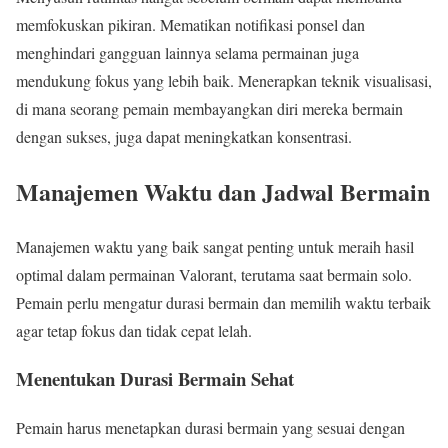
memfokuskan pikiran. Mematikan notifikasi ponsel dan
menghindari gangguan lainnya selama permainan juga
mendukung fokus yang lebih baik. Menerapkan teknik visualisasi,
di mana seorang pemain membayangkan diri mereka bermain
dengan sukses, juga dapat meningkatkan konsentrasi.
Manajemen Waktu dan Jadwal Bermain
Manajemen waktu yang baik sangat penting untuk meraih hasil
optimal dalam permainan Valorant, terutama saat bermain solo.
Pemain perlu mengatur durasi bermain dan memilih waktu terbaik
agar tetap fokus dan tidak cepat lelah.
Menentukan Durasi Bermain Sehat
Pemain harus menetapkan durasi bermain yang sesuai dengan