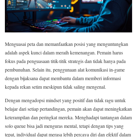
Menguasai peta dan memanfaatkan posisi yang menguntungkan
adalah aspek kunci dalam meraih kemenangan. Pemain harus
fokus pada penguasaan titik-titik strategis dan tidak hanya pada
pembunuhan. Selain itu, penggunaan alat komunikasi in-game
dengan bijaksana dapat membantu dalam memberi informasi
kepada rekan setim meskipun tidak saling mengenal.
Dengan mengadopsi mindset yang positif dan tidak ragu untuk
belajar dari setiap pertandingan, pemain akan dapat meningkatkan
keterampilan dan peringkat mereka. Menghadapi tantangan dalam
solo queue bisa jadi menguras mental, tetapi dengan tips yang
tepat, individual dapat merasa lebih percaya diri dan efektif dalam