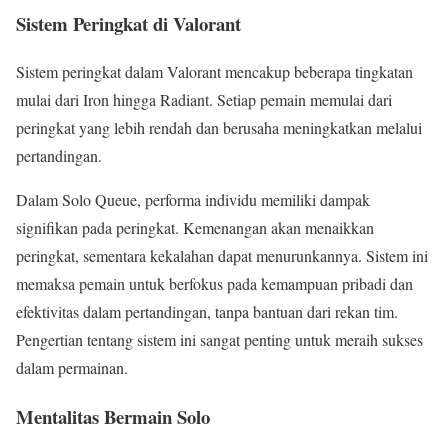
Sistem Peringkat di Valorant
Sistem peringkat dalam Valorant mencakup beberapa tingkatan
mulai dari Iron hingga Radiant. Setiap pemain memulai dari
peringkat yang lebih rendah dan berusaha meningkatkan melalui
pertandingan.
Dalam Solo Queue, performa individu memiliki dampak
signifikan pada peringkat. Kemenangan akan menaikkan
peringkat, sementara kekalahan dapat menurunkannya. Sistem ini
memaksa pemain untuk berfokus pada kemampuan pribadi dan
efektivitas dalam pertandingan, tanpa bantuan dari rekan tim.
Pengertian tentang sistem ini sangat penting untuk meraih sukses
dalam permainan.
Mentalitas Bermain Solo