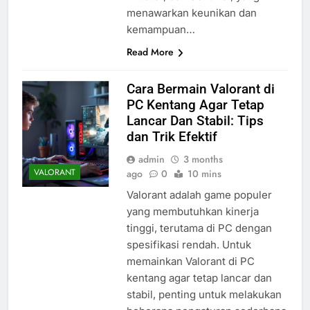
menawarkan keunikan dan
kemampuan…
Read More
Cara Bermain Valorant di
PC Kentang Agar Tetap
Lancar Dan Stabil: Tips
dan Trik Efektif
admin
3 months
VALORANT
ago
0
10 mins
Valorant adalah game populer
yang membutuhkan kinerja
tinggi, terutama di PC dengan
spesifikasi rendah. Untuk
memainkan Valorant di PC
kentang agar tetap lancar dan
stabil, penting untuk melakukan