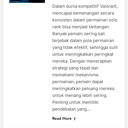
Dalam dunia kompetitif Valorant,
mencapai kemenangan secara
konsisten dalam permainan solo
rank bisa menjadi tantangan.
Banyak pemain sering kali
terjebak dalam pola permainan
yang tidak efektif, sehingga sulit
untuk meningkatkan peringkat
mereka. Dengan menerapkan
strategi yang tepat dan
memahami mekanisme
permainan, pemain dapat
meningkatkan peluang mereka
untuk menang lebih sering.
Penting untuk memiliki
pendekatan yang…
Read More