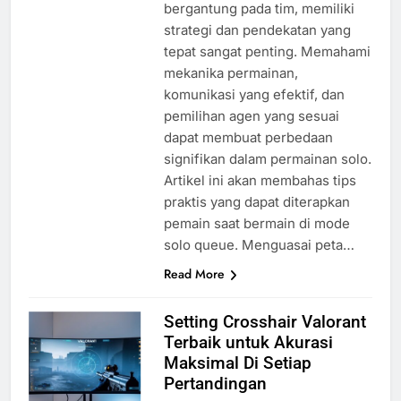
bergantung pada tim, memiliki
strategi dan pendekatan yang
tepat sangat penting. Memahami
mekanika permainan,
komunikasi yang efektif, dan
pemilihan agen yang sesuai
dapat membuat perbedaan
signifikan dalam permainan solo.
Artikel ini akan membahas tips
praktis yang dapat diterapkan
pemain saat bermain di mode
solo queue. Menguasai peta…
Read More
Setting Crosshair Valorant
Terbaik untuk Akurasi
Maksimal Di Setiap
Pertandingan