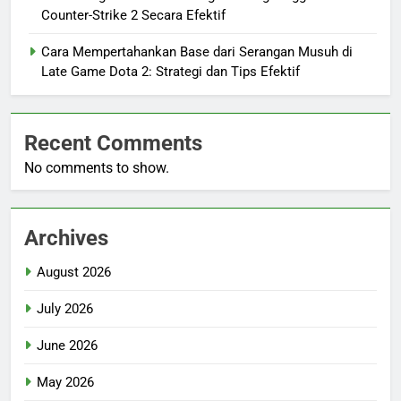
Counter-Strike 2 Secara Efektif
Cara Mempertahankan Base dari Serangan Musuh di
Late Game Dota 2: Strategi dan Tips Efektif
Recent Comments
No comments to show.
Archives
August 2026
July 2026
June 2026
May 2026