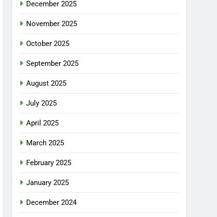
December 2025
November 2025
October 2025
September 2025
August 2025
July 2025
April 2025
March 2025
February 2025
January 2025
December 2024