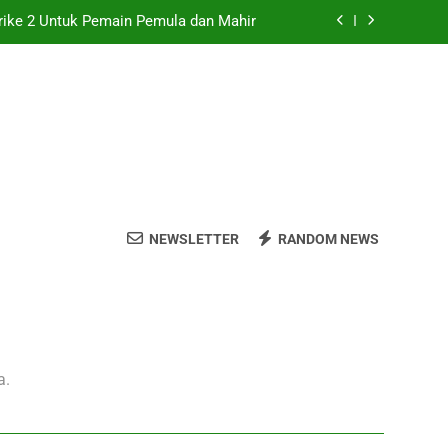
rike 2 Untuk Pemain Pemula dan Mahir
h di Counter-Strike 2 dengan Efektif
engaruhnya Terhadap Akurasi Tembakan
 Murah: Panduan Praktis untuk Pemain
rike 2 Untuk Pemain Pemula dan Mahir
NEWSLETTER
RANDOM NEWS
h di Counter-Strike 2 dengan Efektif
engaruhnya Terhadap Akurasi Tembakan
a.