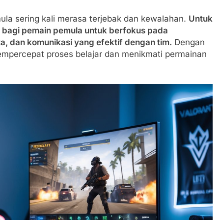
ula sering kali merasa terjebak dan kewalahan.
Untuk
 bagi pemain pemula untuk berfokus pada
 dan komunikasi yang efektif dengan tim.
Dengan
mempercepat proses belajar dan menikmati permainan