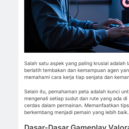
Salah satu aspek yang paling krusial adalah
berlatih tembakan dan kemampuan agen yang
memahami cara kerja tiap senjata dan kemam
Selain itu, pemahaman peta adalah kunci un
mengenali setiap sudut dan rute yang ada d
cerdas dalam permainan. Memanfaatkan tips
berkembang menjadi pemain yang lebih baik.
Dasar-Dasar Gameplay Valor