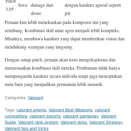
Patch
Sova
damage dari
dengan karakter agresif seperti
3.05
drone
jett
Pemain kini lebih menekankan pada komposisi tim yang
seimbang. Kombinasi skill antar agen menjadi lebih kompleks.
Misalnya, membawa karakter yang dapat memberikan vision dan
mendukung serangan yang langsung.
Dengan setiap patch, pemain akan terus mengeksplorasi dan
menyesuaikan kombinasi skill mereka. Pembaruan tidak hanya
mempengaruhi karakter secara individu tetapi juga menciptakan
meta baru yang menjadikan permainan lebih menarik.
Categories:
Valorant
Tags:
valorant agents
,
Valorant Best Weapons
,
valorant
competitive
,
valorant esports
,
valorant gameplay
,
Valorant
Guide
,
Valorant rank system
,
Valorant skins
,
Valorant Strategy
,
Valorant tips and tricks