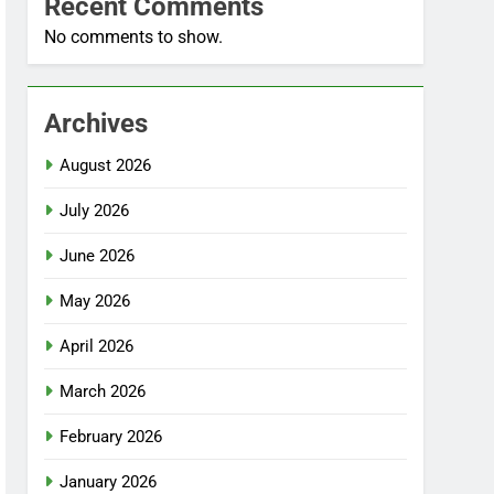
Recent Comments
No comments to show.
Archives
August 2026
July 2026
June 2026
May 2026
April 2026
March 2026
February 2026
January 2026