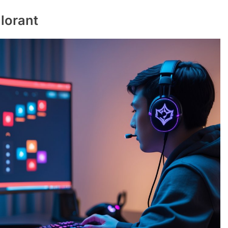
lorant