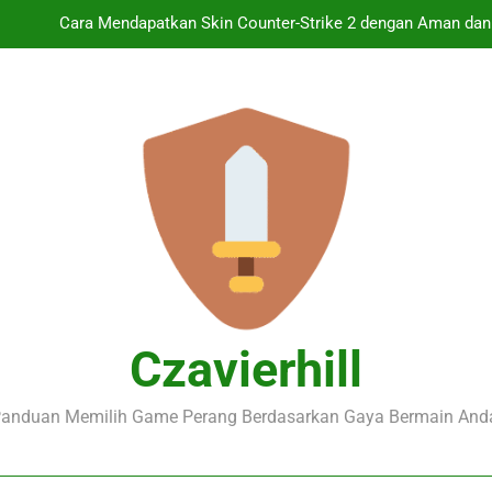
Cara Mendapatkan Skin Counter-Strike 2 dengan Aman dan
Panduan Movement Dasar dan Lanjutan di Counter-St
Cara Membaca Radar dan Peta untuk Memantau Musu
Latihan Spray Control untuk Senjata AK-47 dan M4A4 di Counter-
Cara Mendapatkan Skin Counter-Strike 2 dengan Aman dan
Panduan Movement Dasar dan Lanjutan di Counter-St
Cara Membaca Radar dan Peta untuk Memantau Musu
Czavierhill
anduan Memilih Game Perang Berdasarkan Gaya Bermain And