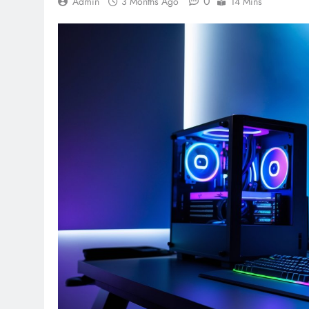
0
Admin
3 Months Ago
14 Mins