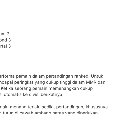
num 3
ond 3
rtal 3
performa pemain dalam pertandingan ranked. Untuk
encapai peringkat yang cukup tinggi dalam MMR dan
. Ketika seorang pemain memenangkan cukup
otomatis ke divisi berikutnya.
emain menang terlalu sedikit pertandingan, khususnya
n turun di bawah ambang batas yang diperlukan