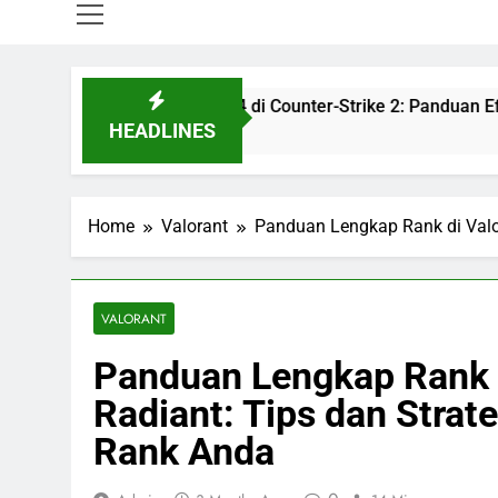
 dan M4A4 di Counter-Strike 2: Panduan Efektif untuk Pemain
HEADLINES
Home
Valorant
Panduan Lengkap Rank di Valo
VALORANT
Panduan Lengkap Rank d
Radiant: Tips dan Stra
Rank Anda