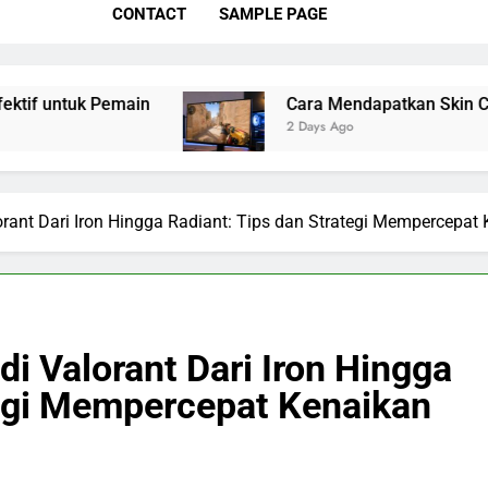
CONTACT
SAMPLE PAGE
Cara Mendapatkan Skin Counter-Strike 2 den
2 Days Ago
rant Dari Iron Hingga Radiant: Tips dan Strategi Mempercepat
i Valorant Dari Iron Hingga
tegi Mempercepat Kenaikan