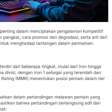
 penting dalam menciptakan pengalaman kompetitif
pangkat, cara promosi dan degradasi, serta arti dari
p untuk menghadapi tantangan dalam permainan.
diri dari beberapa tingkat, mulai dari Iron hingga
ma divisi, dengan Iron 1 sebagai yang terendah dan
g Rating (MMR) menentukan posisi pemain dalam tier
mpatkan dalam pertandingan melawan pemain yang
memastikan bahwa pertandingan berlangsung adil dan
kat: