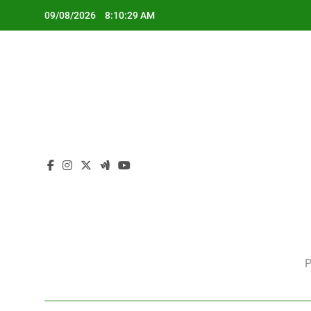
Skip
09/08/2026
8:10:31 AM
to
content
P