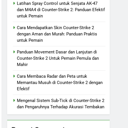
Latihan Spray Control untuk Senjata AK-47
dan M4A4 di Counter-Strike 2: Panduan Efektif
untuk Pemain
Cara Mendapatkan Skin Counter-Strike 2
dengan Aman dan Murah: Panduan Praktis
untuk Pemain
Panduan Movement Dasar dan Lanjutan di
Counter-Strike 2 Untuk Pemain Pemula dan
Mahir
Cara Membaca Radar dan Peta untuk
Memantau Musuh di Counter-Strike 2 dengan
Efektif
Mengenal Sistem Sub-Tick di Counter-Strike 2
dan Pengaruhnya Terhadap Akurasi Tembakan