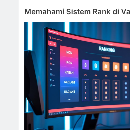
Memahami Sistem Rank di Va