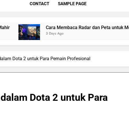
CONTACT
SAMPLE PAGE
Cara Membaca Radar dan Peta untuk Memantau Musuh di
3 Days Ago
 dalam Dota 2 untuk Para Pemain Profesional
 dalam Dota 2 untuk Para