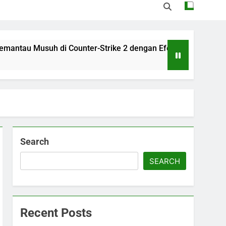
 Counter-Strike 2 dengan Efektif
Mengenal 
4 Days Ago
Search
SEARCH
Recent Posts