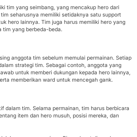
iliki tim yang seimbang, yang mencakup hero dari
 tim seharusnya memiliki setidaknya satu support
uk hero lainnya. Tim juga harus memiliki hero yang
 tim yang berbeda-beda.
ing anggota tim sebelum memulai permainan. Setiap
dalam strategi tim. Sebagai contoh, anggota yang
 jawab untuk memberi dukungan kepada hero lainnya,
serta memberikan ward untuk mencegah gank.
tif dalam tim. Selama permainan, tim harus berbicara
entang item dan hero musuh, posisi mereka, dan