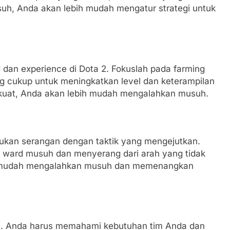
h, Anda akan lebih mudah mengatur strategi untuk
dan experience di Dota 2. Fokuslah pada farming
g cukup untuk meningkatkan level dan keterampilan
 kuat, Anda akan lebih mudah mengalahkan musuh.
kan serangan dengan taktik yang mengejutkan.
 ward musuh dan menyerang dari arah yang tidak
ih mudah mengalahkan musuh dan memenangkan
epat. Anda harus memahami kebutuhan tim Anda dan