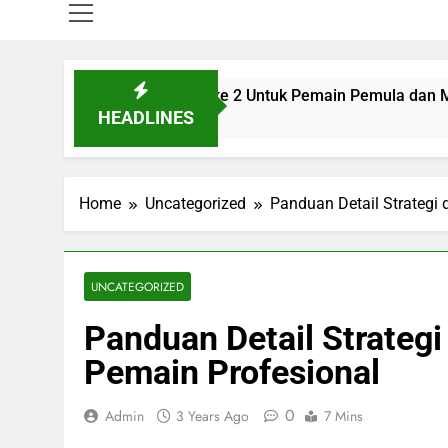
i Counter-Strike 2 Untuk Pemain Pemula dan Mahir
HEADLINES
Home
Uncategorized
Panduan Detail Strategi
UNCATEGORIZED
Panduan Detail Strategi
Pemain Profesional
0
Admin
3 Years Ago
7 Mins