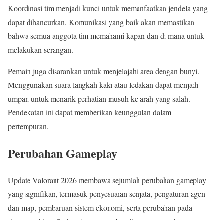
Koordinasi tim menjadi kunci untuk memanfaatkan jendela yang
dapat dihancurkan. Komunikasi yang baik akan memastikan
bahwa semua anggota tim memahami kapan dan di mana untuk
melakukan serangan.
Pemain juga disarankan untuk menjelajahi area dengan bunyi.
Menggunakan suara langkah kaki atau ledakan dapat menjadi
umpan untuk menarik perhatian musuh ke arah yang salah.
Pendekatan ini dapat memberikan keunggulan dalam
pertempuran.
Perubahan Gameplay
Update Valorant 2026 membawa sejumlah perubahan gameplay
yang signifikan, termasuk penyesuaian senjata, pengaturan agen
dan map, pembaruan sistem ekonomi, serta perubahan pada