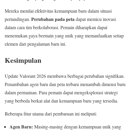
Mereka menilai efektivitas kemampuan baru dalam situasi
Perubahan pada peta
pertandingan.
dapat memicu inovasi
dalam cara tim berkolaborasi. Pemain diharapkan dapat
menemukan gaya bermain yang unik yang memanfaatkan setiap
elemen dari pengalaman baru ini.
Kesimpulan
Update Valorant 2026 membawa berbagai perubahan signifikan.
Penambahan agen baru dan peta terbaru menambah dimensi baru
dalam permainan. Para pemain dapat mengeksplorasi strategi
yang berbeda berkat alat dan kemampuan baru yang tersedia.
Beberapa fitur utama dari pembaruan ini meliputi:
Agen Baru:
Masing-masing dengan kemampuan unik yang