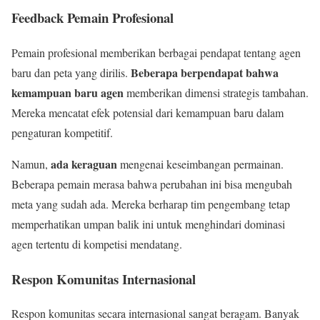
Feedback Pemain Profesional
Pemain profesional memberikan berbagai pendapat tentang agen
Beberapa berpendapat bahwa
baru dan peta yang dirilis.
kemampuan baru agen
memberikan dimensi strategis tambahan.
Mereka mencatat efek potensial dari kemampuan baru dalam
pengaturan kompetitif.
ada keraguan
Namun,
mengenai keseimbangan permainan.
Beberapa pemain merasa bahwa perubahan ini bisa mengubah
meta yang sudah ada. Mereka berharap tim pengembang tetap
memperhatikan umpan balik ini untuk menghindari dominasi
agen tertentu di kompetisi mendatang.
Respon Komunitas Internasional
Respon komunitas secara internasional sangat beragam. Banyak