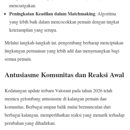
mencurigakan.
Peningkatan Keadilan dalam Matchmaking
: Algoritma
yang lebih baik dalam mencocokkan pemain dengan tingkat
keterampilan yang serupa.
Melalui langkah-langkah ini, pengembang berharap menciptakan
lingkungan permainan yang lebih adil dan menyenangkan bagi
semua pemain.
Antusiasme Komunitas dan Reaksi Awal
Kedatangan update terbaru Valorant pada tahun 2026 telah
memicu gelombang antusiasme di kalangan pemain dan
komunitas. Berbagai umpan balik mulai bermunculan dari
berbagai kalangan, memperlihatkan reaksi yang menarik terhadap
perubahan yang dihadirkan.