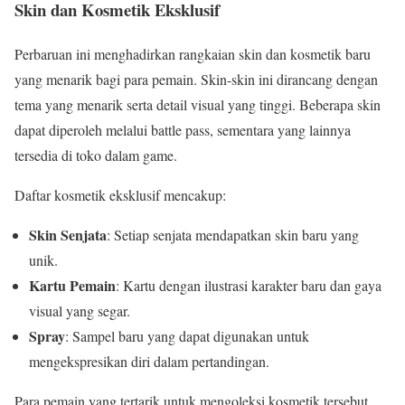
Skin dan Kosmetik Eksklusif
Perbaruan ini menghadirkan rangkaian skin dan kosmetik baru
yang menarik bagi para pemain. Skin-skin ini dirancang dengan
tema yang menarik serta detail visual yang tinggi. Beberapa skin
dapat diperoleh melalui battle pass, sementara yang lainnya
tersedia di toko dalam game.
Daftar kosmetik eksklusif mencakup:
Skin Senjata
: Setiap senjata mendapatkan skin baru yang
unik.
Kartu Pemain
: Kartu dengan ilustrasi karakter baru dan gaya
visual yang segar.
Spray
: Sampel baru yang dapat digunakan untuk
mengekspresikan diri dalam pertandingan.
Para pemain yang tertarik untuk mengoleksi kosmetik tersebut