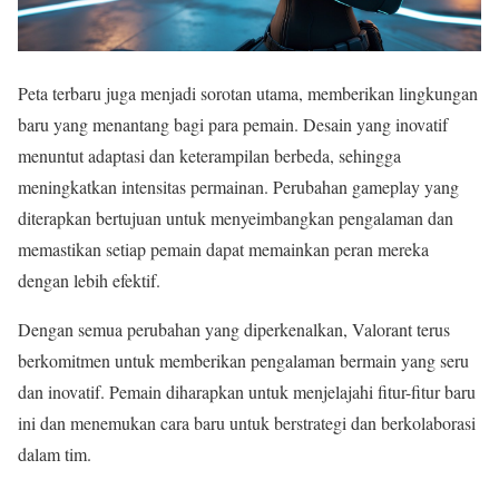
Peta terbaru juga menjadi sorotan utama, memberikan lingkungan
baru yang menantang bagi para pemain. Desain yang inovatif
menuntut adaptasi dan keterampilan berbeda, sehingga
meningkatkan intensitas permainan. Perubahan gameplay yang
diterapkan bertujuan untuk menyeimbangkan pengalaman dan
memastikan setiap pemain dapat memainkan peran mereka
dengan lebih efektif.
Dengan semua perubahan yang diperkenalkan, Valorant terus
berkomitmen untuk memberikan pengalaman bermain yang seru
dan inovatif. Pemain diharapkan untuk menjelajahi fitur-fitur baru
ini dan menemukan cara baru untuk berstrategi dan berkolaborasi
dalam tim.