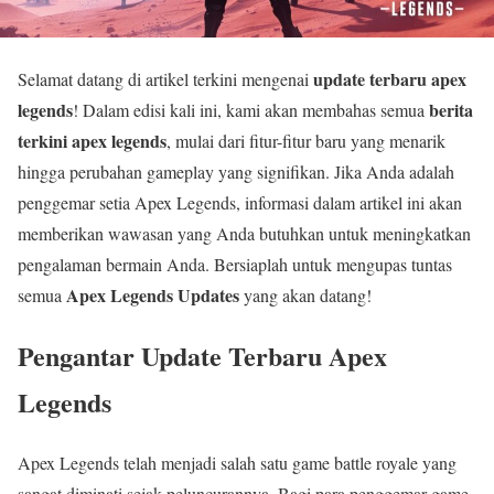
update terbaru apex
Selamat datang di artikel terkini mengenai
legends
berita
! Dalam edisi kali ini, kami akan membahas semua
terkini apex legends
, mulai dari fitur-fitur baru yang menarik
hingga perubahan gameplay yang signifikan. Jika Anda adalah
penggemar setia Apex Legends, informasi dalam artikel ini akan
memberikan wawasan yang Anda butuhkan untuk meningkatkan
pengalaman bermain Anda. Bersiaplah untuk mengupas tuntas
Apex Legends Updates
semua
yang akan datang!
Pengantar Update Terbaru Apex
Legends
Apex Legends telah menjadi salah satu game battle royale yang
sangat diminati sejak peluncurannya. Bagi para penggemar game