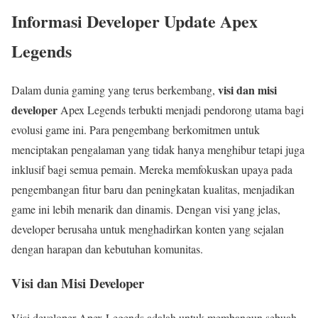
Informasi Developer Update Apex
Legends
visi dan misi
Dalam dunia gaming yang terus berkembang,
developer
Apex Legends terbukti menjadi pendorong utama bagi
evolusi game ini. Para pengembang berkomitmen untuk
menciptakan pengalaman yang tidak hanya menghibur tetapi juga
inklusif bagi semua pemain. Mereka memfokuskan upaya pada
pengembangan fitur baru dan peningkatan kualitas, menjadikan
game ini lebih menarik dan dinamis. Dengan visi yang jelas,
developer berusaha untuk menghadirkan konten yang sejalan
dengan harapan dan kebutuhan komunitas.
Visi dan Misi Developer
Visi developer Apex Legends adalah untuk membangun sebuah