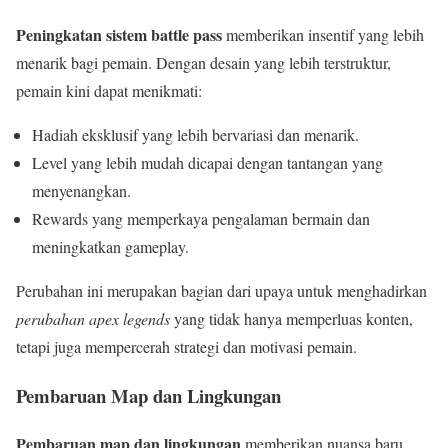
Peningkatan sistem battle pass
memberikan insentif yang lebih
menarik bagi pemain. Dengan desain yang lebih terstruktur,
pemain kini dapat menikmati:
Hadiah eksklusif yang lebih bervariasi dan menarik.
Level yang lebih mudah dicapai dengan tantangan yang
menyenangkan.
Rewards yang memperkaya pengalaman bermain dan
meningkatkan gameplay.
Perubahan ini merupakan bagian dari upaya untuk menghadirkan
perubahan apex legends
yang tidak hanya memperluas konten,
tetapi juga mempercerah strategi dan motivasi pemain.
Pembaruan Map dan Lingkungan
Pembaruan map dan lingkungan
memberikan nuansa baru