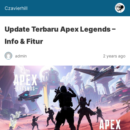
Czavierhill
Update Terbaru Apex Legends –
Info & Fitur
admin
2 years ago