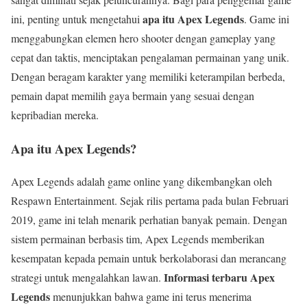
apa itu Apex Legends
ini, penting untuk mengetahui
. Game ini
menggabungkan elemen hero shooter dengan gameplay yang
cepat dan taktis, menciptakan pengalaman permainan yang unik.
Dengan beragam karakter yang memiliki keterampilan berbeda,
pemain dapat memilih gaya bermain yang sesuai dengan
kepribadian mereka.
Apa itu Apex Legends?
Apex Legends adalah game online yang dikembangkan oleh
Respawn Entertainment. Sejak rilis pertama pada bulan Februari
2019, game ini telah menarik perhatian banyak pemain. Dengan
sistem permainan berbasis tim, Apex Legends memberikan
kesempatan kepada pemain untuk berkolaborasi dan merancang
Informasi terbaru Apex
strategi untuk mengalahkan lawan.
Legends
menunjukkan bahwa game ini terus menerima