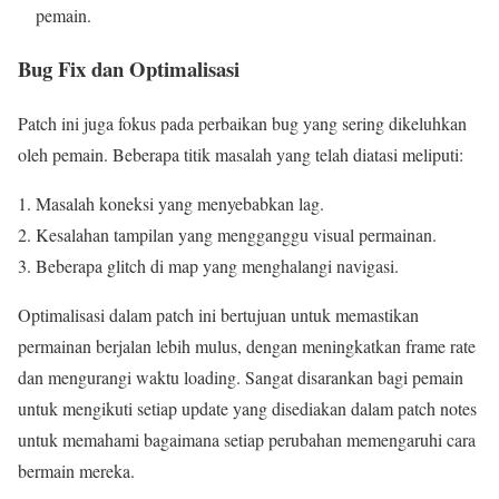
pemain.
Bug Fix dan Optimalisasi
Patch ini juga fokus pada perbaikan bug yang sering dikeluhkan
oleh pemain. Beberapa titik masalah yang telah diatasi meliputi:
Masalah koneksi yang menyebabkan lag.
Kesalahan tampilan yang mengganggu visual permainan.
Beberapa glitch di map yang menghalangi navigasi.
Optimalisasi dalam patch ini bertujuan untuk memastikan
permainan berjalan lebih mulus, dengan meningkatkan frame rate
dan mengurangi waktu loading. Sangat disarankan bagi pemain
untuk mengikuti setiap update yang disediakan dalam patch notes
untuk memahami bagaimana setiap perubahan memengaruhi cara
bermain mereka.