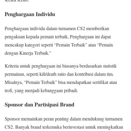
Penghargaan Individu
Penghargaan individu dalam turnamen CS2 memberikan
pengakuan kepada pemain terbaik, Penghargaan ini dapat
mencakup kategori seperti “Pemain Terbaik” atau “Pemain
dengan Kinerja Terbaik.”
Kriteria untuk penghargaan ini biasanya berdasarkan statistik
permainan, seperti kill/death ratio dan kontribusi dalam tim.
Misalnya, “Pemain Terbaik” bisa mendapatkan sertifikat atau
trofi, yang menjadi kebanggaan pribadi.
Sponsor dan Partisipasi Brand
Sponsor memainkan peran penting dalam mendukung turnamen
CS2. Banyak brand terkemuka berinvestasi untuk meningkatkan