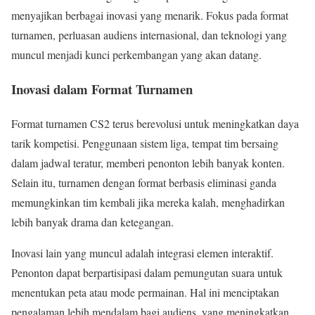
menyajikan berbagai inovasi yang menarik. Fokus pada format
turnamen, perluasan audiens internasional, dan teknologi yang
muncul menjadi kunci perkembangan yang akan datang.
Inovasi dalam Format Turnamen
Format turnamen CS2 terus berevolusi untuk meningkatkan daya
tarik kompetisi. Penggunaan sistem liga, tempat tim bersaing
dalam jadwal teratur, memberi penonton lebih banyak konten.
Selain itu, turnamen dengan format berbasis eliminasi ganda
memungkinkan tim kembali jika mereka kalah, menghadirkan
lebih banyak drama dan ketegangan.
Inovasi lain yang muncul adalah integrasi elemen interaktif.
Penonton dapat berpartisipasi dalam pemungutan suara untuk
menentukan peta atau mode permainan. Hal ini menciptakan
pengalaman lebih mendalam bagi audiens, yang meningkatkan