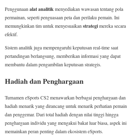
alat analitik
Penggunaan
menyediakan wawasan tentang pola
permainan, seperti penguasaan peta dan perilaku pemain. Ini
strategi
memungkinkan tim untuk menyesuaikan
mereka secara
efektif.
Sistem analitik juga mempengaruhi keputusan real-time saat
pertandingan berlangsung, memberikan informasi yang dapat
membantu dalam pengambilan keputusan strategis.
Hadiah dan Penghargaan
Turnamen eSports CS2 menawarkan berbagai penghargaan dan
hadiah menarik yang dirancang untuk menarik perhatian pemain
dan penggemar. Dari total hadiah dengan nilai tinggi hingga
penghargaan individu yang mengakui bakat luar biasa, aspek ini
memainkan peran penting dalam ekosistem eSports.