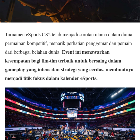
Turnamen eSports CS2 telah menjadi sorotan utama dalam dunia
permainan kompetitif, menarik perhatian penggemar dan pemain
Event ini menawarkan
dari berbagai belahan dunia.
kesempatan bagi tim-tim terbaik untuk bersaing dalam
gameplay yang intens dan strategi yang cerdas, membuatnya
menjadi titik fokus dalam kalender eSports.