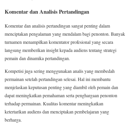
Komentar dan Analisis Pertandingan
Komentar dan analisis pertandingan sangat penting dalam
menciptakan pengalaman yang mendalam bagi penonton. Banyak
turnamen menampilkan komentator profesional yang secara
langsung memberikan insight kepada audiens tentang strategi
pemain dan dinamika pertandingan.
Kompetisi juga sering menggunakan analis yang membedah
permainan setelah pertandingan selesai. Hal ini membantu
menjelaskan keputusan penting yang diambil oleh pemain dan
dapat meningkatkan pemahaman serta penghargaan penonton
terhadap permainan. Kualitas komentar meningkatkan
ketertarikan audiens dan menciptakan pembelajaran yang
berharga.