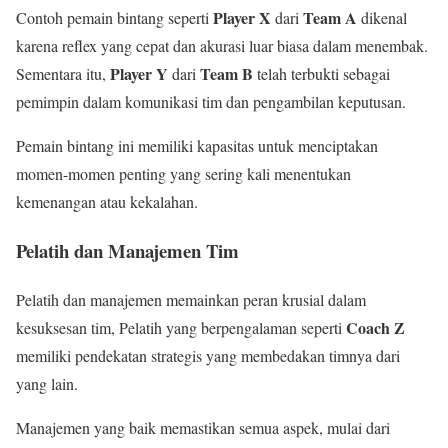
Player X
Team A
Contoh pemain bintang seperti
dari
dikenal
karena reflex yang cepat dan akurasi luar biasa dalam menembak.
Player Y
Team B
Sementara itu,
dari
telah terbukti sebagai
pemimpin dalam komunikasi tim dan pengambilan keputusan.
Pemain bintang ini memiliki kapasitas untuk menciptakan
momen-momen penting yang sering kali menentukan
kemenangan atau kekalahan.
Pelatih dan Manajemen Tim
Pelatih dan manajemen memainkan peran krusial dalam
Coach Z
kesuksesan tim, Pelatih yang berpengalaman seperti
memiliki pendekatan strategis yang membedakan timnya dari
yang lain.
Manajemen yang baik memastikan semua aspek, mulai dari