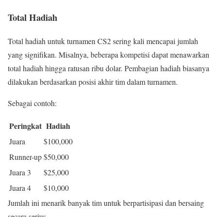
Total Hadiah
Total hadiah untuk turnamen CS2 sering kali mencapai jumlah
yang signifikan. Misalnya, beberapa kompetisi dapat menawarkan
total hadiah hingga ratusan ribu dolar. Pembagian hadiah biasanya
dilakukan berdasarkan posisi akhir tim dalam turnamen.
Sebagai contoh:
Peringkat
Hadiah
Juara
$100,000
Runner-up
$50,000
Juara 3
$25,000
Juara 4
$10,000
Jumlah ini menarik banyak tim untuk berpartisipasi dan bersaing
secara serius.