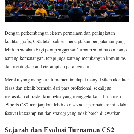
Dengan perkembangan sistem permainan dan peningkatan
kualitas grafis, CS2 telah sukses menciptakan pengalaman yang
lebih mendalam bagi para penggemar. Turnamen ini bukan hanya
tentang kemenangan, tetapi juga tentang membangun komunitas
dan meningkatkan keterampilan para pemain.
Mereka yang mengikuti turnamen ini dapat menyaksikan aksi luar
biasa dan teknik bermain dari para profesional, sekaligus
merasakan atmosfer kompetisi yang menggetarkan. Turnamen
eSports CS2 menjanjikan lebih dari sekadar permainan; ini adalah
festival keterampilan dan strategi yang tidak boleh dilewatkan.
Sejarah dan Evolusi Turnamen CS2