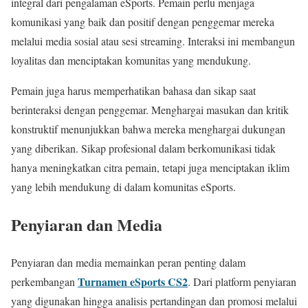
integral dari pengalaman eSports. Pemain perlu menjaga
komunikasi yang baik dan positif dengan penggemar mereka
melalui media sosial atau sesi streaming. Interaksi ini membangun
loyalitas dan menciptakan komunitas yang mendukung.
Pemain juga harus memperhatikan bahasa dan sikap saat
berinteraksi dengan penggemar. Menghargai masukan dan kritik
konstruktif menunjukkan bahwa mereka menghargai dukungan
yang diberikan. Sikap profesional dalam berkomunikasi tidak
hanya meningkatkan citra pemain, tetapi juga menciptakan iklim
yang lebih mendukung di dalam komunitas eSports.
Penyiaran dan Media
Penyiaran dan media memainkan peran penting dalam
Turnamen eSports CS2
perkembangan
. Dari platform penyiaran
yang digunakan hingga analisis pertandingan dan promosi melalui