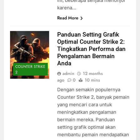
ini, beberapa senjata menonjol
karena…
Read More
Panduan Setting Grafik
Optimal Counter Strike 2:
Tingkatkan Performa dan
Pengalaman Bermain
Anda
COUNTER STRIKE
2
admin
12 months
ago
0
10 mins
Dengan semakin populernya
Counter Strike 2, banyak pemain
yang mencari cara untuk
meningkatkan pengalaman
bermain mereka. Panduan
setting grafik optimal akan
membantu pemain mendapatkan