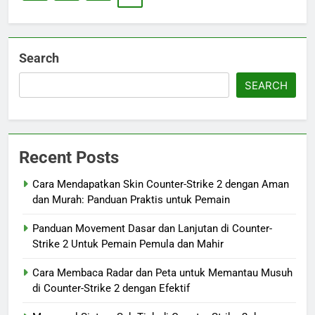
Search
SEARCH
Recent Posts
Cara Mendapatkan Skin Counter-Strike 2 dengan Aman
dan Murah: Panduan Praktis untuk Pemain
Panduan Movement Dasar dan Lanjutan di Counter-
Strike 2 Untuk Pemain Pemula dan Mahir
Cara Membaca Radar dan Peta untuk Memantau Musuh
di Counter-Strike 2 dengan Efektif