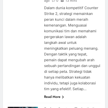
ago
0
13 mins
Dalam dunia kompetitif Counter
Strike 2, strategi memainkan
peran kunci dalam meraih
kemenangan. Menguasai
komunikasi tim dan memahami
pergerakan lawan adalah
langkah awal untuk
meningkatkan peluang menang.
Dengan taktik yang tepat,
pemain dapat mengubah arah
sebuah pertandingan dan unggul
di setiap peta. Strategi tidak
hanya melibatkan kekuatan
individu, tetapi juga kolaborasi
tim yang efektif. Setiap…
Read More