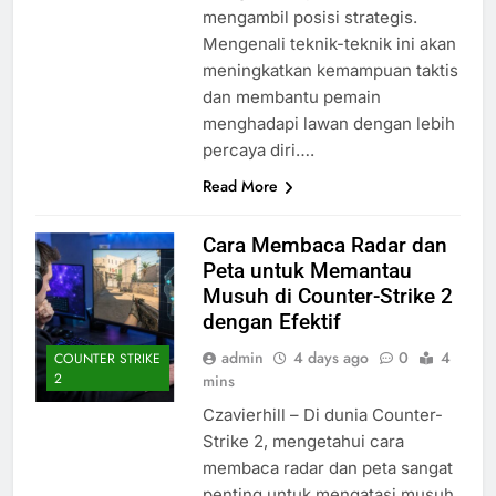
mengambil posisi strategis.
Mengenali teknik-teknik ini akan
meningkatkan kemampuan taktis
dan membantu pemain
menghadapi lawan dengan lebih
percaya diri….
Read More
Cara Membaca Radar dan
Peta untuk Memantau
Musuh di Counter-Strike 2
dengan Efektif
admin
4 days ago
0
4
COUNTER STRIKE
2
mins
Czavierhill – Di dunia Counter-
Strike 2, mengetahui cara
membaca radar dan peta sangat
penting untuk mengatasi musuh.