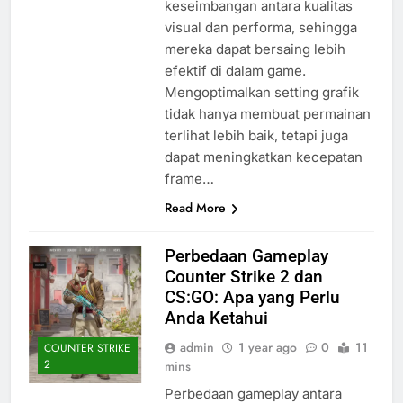
keseimbangan antara kualitas
visual dan performa, sehingga
mereka dapat bersaing lebih
efektif di dalam game.
Mengoptimalkan setting grafik
tidak hanya membuat permainan
terlihat lebih baik, tetapi juga
dapat meningkatkan kecepatan
frame…
Read More
Perbedaan Gameplay
Counter Strike 2 dan
CS:GO: Apa yang Perlu
Anda Ketahui
admin
1 year ago
0
11
COUNTER STRIKE
2
mins
Perbedaan gameplay antara