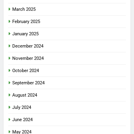
March 2025
February 2025
January 2025
December 2024
November 2024
October 2024
September 2024
August 2024
July 2024
June 2024
May 2024