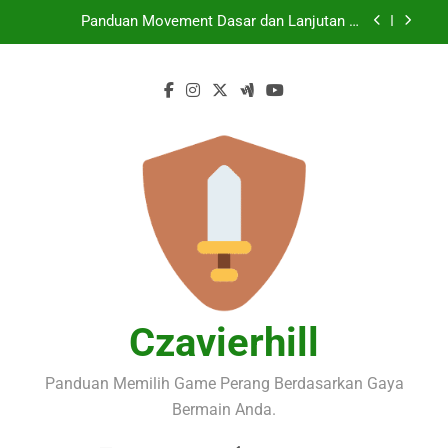
Skip
Panduan Movement Dasar dan Lanjutan di
to
Counter-Strike 2 Untuk Pemain Pemula dan Mahir
content
Cara Membaca Radar dan Peta untuk Memantau
Musuh di Counter-Strike 2 dengan Efektif
Mengenal Sistem Sub-Tick di Counter-Strike 2
dan Pengaruhnya Terhadap Akurasi Tembakan
Cara Mendapatkan Skin Counter-Strike 2 dengan
Aman dan Murah: Panduan Praktis untuk Pemain
Panduan Movement Dasar dan Lanjutan di
Counter-Strike 2 Untuk Pemain Pemula dan Mahir
Cara Membaca Radar dan Peta untuk Memantau
Musuh di Counter-Strike 2 dengan Efektif
Mengenal Sistem Sub-Tick di Counter-Strike 2
dan Pengaruhnya Terhadap Akurasi Tembakan
Czavierhill
Panduan Memilih Game Perang Berdasarkan Gaya
Bermain Anda.