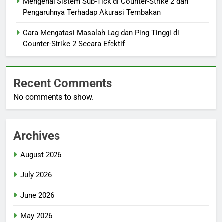
Mengenal Sistem Sub-Tick di Counter-Strike 2 dan
Pengaruhnya Terhadap Akurasi Tembakan
Cara Mengatasi Masalah Lag dan Ping Tinggi di
Counter-Strike 2 Secara Efektif
Recent Comments
No comments to show.
Archives
August 2026
July 2026
June 2026
May 2026