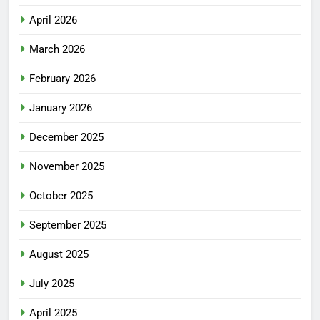
April 2026
March 2026
February 2026
January 2026
December 2025
November 2025
October 2025
September 2025
August 2025
July 2025
April 2025