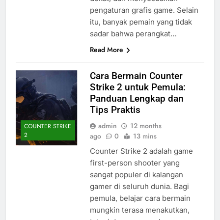
pengaturan grafis game. Selain
itu, banyak pemain yang tidak
sadar bahwa perangkat…
Read More
Cara Bermain Counter
Strike 2 untuk Pemula:
Panduan Lengkap dan
Tips Praktis
admin
12 months
COUNTER STRIKE
2
ago
0
13 mins
Counter Strike 2 adalah game
first-person shooter yang
sangat populer di kalangan
gamer di seluruh dunia. Bagi
pemula, belajar cara bermain
mungkin terasa menakutkan,