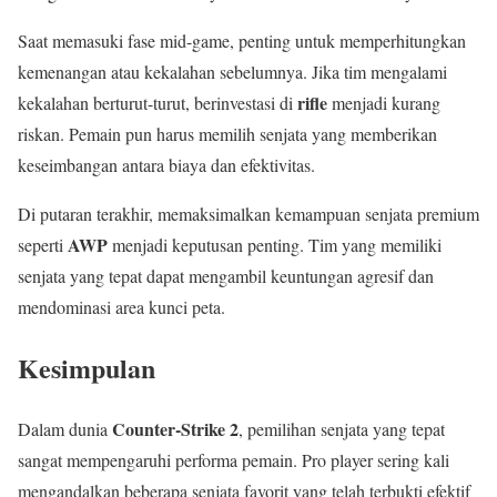
Saat memasuki fase mid-game, penting untuk memperhitungkan
kemenangan atau kekalahan sebelumnya. Jika tim mengalami
rifle
kekalahan berturut-turut, berinvestasi di
menjadi kurang
riskan. Pemain pun harus memilih senjata yang memberikan
keseimbangan antara biaya dan efektivitas.
Di putaran terakhir, memaksimalkan kemampuan senjata premium
AWP
seperti
menjadi keputusan penting. Tim yang memiliki
senjata yang tepat dapat mengambil keuntungan agresif dan
mendominasi area kunci peta.
Kesimpulan
Counter-Strike 2
Dalam dunia
, pemilihan senjata yang tepat
sangat mempengaruhi performa pemain. Pro player sering kali
mengandalkan beberapa senjata favorit yang telah terbukti efektif