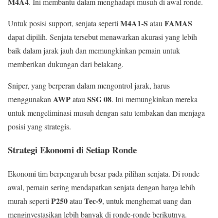
M4A4
. Ini membantu dalam menghadapi musuh di awal ronde.
M4A1-S
FAMAS
Untuk posisi support, senjata seperti
atau
dapat dipilih. Senjata tersebut menawarkan akurasi yang lebih
baik dalam jarak jauh dan memungkinkan pemain untuk
memberikan dukungan dari belakang.
Sniper, yang berperan dalam mengontrol jarak, harus
AWP
SSG 08
menggunakan
atau
. Ini memungkinkan mereka
untuk mengeliminasi musuh dengan satu tembakan dan menjaga
posisi yang strategis.
Strategi Ekonomi di Setiap Ronde
Ekonomi tim berpengaruh besar pada pilihan senjata. Di ronde
awal, pemain sering mendapatkan senjata dengan harga lebih
P250
Tec-9
murah seperti
atau
, untuk menghemat uang dan
menginvestasikan lebih banyak di ronde-ronde berikutnya.