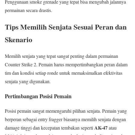
Penggunaan smoke grenade yang tepat bisa mengubah jalannya
permainan secara drastis.
Tips Memilih Senjata Sesuai Peran dan
Skenario
Memilih senjata yang tepat sangat penting dalam permainan
Counter Strike 2. Pemain harus mempertimbangkan peran dalam
tim dan kondisi setiap ronde untuk memaksimalkan efektivitas
senjata yang digunakan.
Pertimbangan Posisi Pemain
Posisi pemain sangat memengaruhi pilihan senjata. Pemain yang
berperan sebagai entry fragger biasanya memilih senjata dengan
AK-47
damage tinggi dan kecepatan tembakan seperti
atau