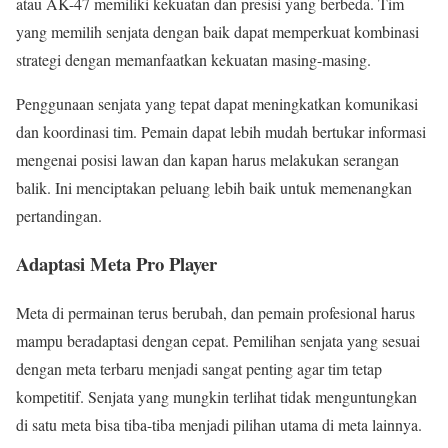
atau AK-47 memiliki kekuatan dan presisi yang berbeda. Tim
yang memilih senjata dengan baik dapat memperkuat kombinasi
strategi dengan memanfaatkan kekuatan masing-masing.
Penggunaan senjata yang tepat dapat meningkatkan komunikasi
dan koordinasi tim. Pemain dapat lebih mudah bertukar informasi
mengenai posisi lawan dan kapan harus melakukan serangan
balik. Ini menciptakan peluang lebih baik untuk memenangkan
pertandingan.
Adaptasi Meta Pro Player
Meta di permainan terus berubah, dan pemain profesional harus
mampu beradaptasi dengan cepat. Pemilihan senjata yang sesuai
dengan meta terbaru menjadi sangat penting agar tim tetap
kompetitif. Senjata yang mungkin terlihat tidak menguntungkan
di satu meta bisa tiba-tiba menjadi pilihan utama di meta lainnya.