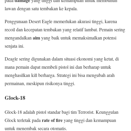
damage
pada
yang tinggi dan kemampuan untuk membunuh
lawan dengan satu tembakan ke kepala.
Penggunaan Desert Eagle memerlukan akurasi tinggi, karena
recoil dan kecepatan tembakan yang relatif lambat. Pemain sering
aim
mengandalkan
yang baik untuk memaksimalkan potensi
senjata ini.
Deagle sering digunakan dalam situasi ekonomi yang ketat, di
mana pemain dapat membeli pistol ini dan berharap untuk
menghasilkan kill berharga. Strategi ini bisa mengubah arah
permainan, meskipun risikonya tinggi.
Glock-18
Glock-18 adalah pistol standar bagi tim Terrorist. Keunggulan
rate of fire
Glock terletak pada
yang tinggi dan kemampuan
untuk menembak secara otomatis.