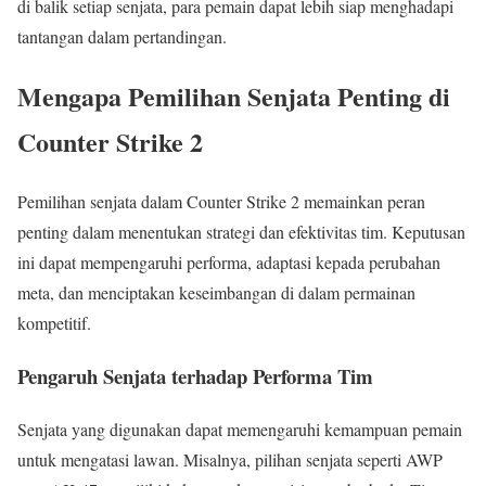
di balik setiap senjata, para pemain dapat lebih siap menghadapi
tantangan dalam pertandingan.
Mengapa Pemilihan Senjata Penting di
Counter Strike 2
Pemilihan senjata dalam Counter Strike 2 memainkan peran
penting dalam menentukan strategi dan efektivitas tim. Keputusan
ini dapat mempengaruhi performa, adaptasi kepada perubahan
meta, dan menciptakan keseimbangan di dalam permainan
kompetitif.
Pengaruh Senjata terhadap Performa Tim
Senjata yang digunakan dapat memengaruhi kemampuan pemain
untuk mengatasi lawan. Misalnya, pilihan senjata seperti AWP