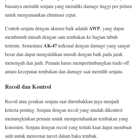
biasanya memilih senjata yang memiliki damage tinggi per peluru
untuk mengamankan eliminasi cepat.
AWP
Contoh senjata dengan akurasi baik adalah
, yang dapat
membunuh musuh dengan satu tembakan ke bagian tubuh
AK-47
tertentu. Sementara
terkenal dengan damage yang sangat
besar dan dapat mengalahkan musuh dengan baik pada jarak
menengah dan jauh. Pemain harus mempertimbangkan trade-off
antara kecepatan tembakan dan damage saat memilih senjata.
Recoil dan Kontrol
Recoil atau gerakan senjata saat ditembakkan juga menjadi
kriteria penting. Senjata dengan recoil yang mudah dikontrol
memungkinkan pemain untuk mempertahankan tembakan yang
konsisten. Senjata dengan recoil yang terlalu kuat dapat membuat
sulit untuk mengenai target dalam baku tembak.