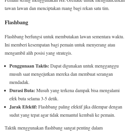
tawan lawan dan menciptakan ruang bagi rekan satu tim.
Flashbang
Flashbang berfungsi untuk membutakan lawan sementara waktu.
Ini memberi kesempatan bagi pemain untuk menyerang atau
mengambil alih posisi yang strategis.
Penggunaan Taktis:
Dapat digunakan untuk mengganggu
musuh saat mengejutkan mereka dan membuat serangan
mendadak.
Durasi Buta:
Musuh yang terkena dampak bisa mengalami
efek buta selama 3-5 detik.
Jarak Efektif:
Flashbang paling efektif jika dilempar dengan
sudut yang tepat agar tidak memantul kembali ke pemain.
Taktik menggunakan flashbang sangat penting dalam