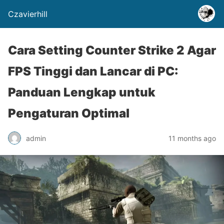
Czavierhill
Cara Setting Counter Strike 2 Agar
FPS Tinggi dan Lancar di PC:
Panduan Lengkap untuk
Pengaturan Optimal
admin
11 months ago