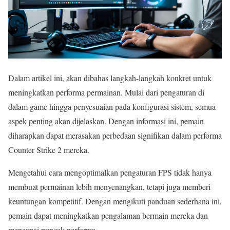
Dalam artikel ini, akan dibahas langkah-langkah konkret untuk
meningkatkan performa permainan. Mulai dari pengaturan di
dalam game hingga penyesuaian pada konfigurasi sistem, semua
aspek penting akan dijelaskan. Dengan informasi ini, pemain
diharapkan dapat merasakan perbedaan signifikan dalam performa
Counter Strike 2 mereka.
Mengetahui cara mengoptimalkan pengaturan FPS tidak hanya
membuat permainan lebih menyenangkan, tetapi juga memberi
keuntungan kompetitif. Dengan mengikuti panduan sederhana ini,
pemain dapat meningkatkan pengalaman bermain mereka dan
mencapai puncak performa.