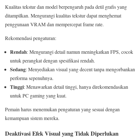
Kualitas tekstur dan model berpengaruh pada detil grafis yang
ditampilkan. Mengurangi kualitas tekstur dapat menghemat
penggunaan VRAM dan mempercepat frame rate.
Rekomendasi pengaturan:
Rendah
: Mengurangi detail namun meningkatkan FPS, cocok
untuk perangkat dengan spesifikasi rendah.
Sedang
: Menyediakan visual yang decent tanpa mengorbankan
performa sepenuhnya.
Tinggi
: Menawarkan detail tinggi, hanya direkomendasikan
untuk PC gaming yang kuat.
Pemain harus menemukan pengaturan yang sesuai dengan
kemampuan sistem mereka.
Deaktivasi Efek Visual yang Tidak Diperlukan