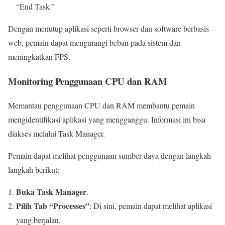
“End Task.”
Dengan menutup aplikasi seperti browser dan software berbasis
web, pemain dapat mengurangi beban pada sistem dan
meningkatkan FPS.
Monitoring Penggunaan CPU dan RAM
Memantau penggunaan CPU dan RAM membantu pemain
mengidentifikasi aplikasi yang mengganggu. Informasi ini bisa
diakses melalui Task Manager.
Pemain dapat melihat penggunaan sumber daya dengan langkah-
langkah berikut:
Buka Task Manager
.
Pilih Tab “Processes”
: Di sini, pemain dapat melihat aplikasi
yang berjalan.