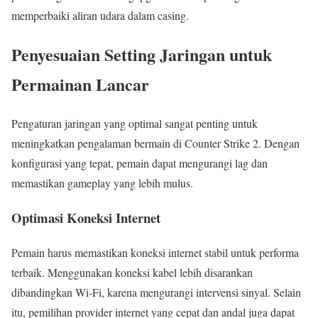
memperbaiki aliran udara dalam casing.
Penyesuaian Setting Jaringan untuk
Permainan Lancar
Pengaturan jaringan yang optimal sangat penting untuk
meningkatkan pengalaman bermain di Counter Strike 2. Dengan
konfigurasi yang tepat, pemain dapat mengurangi lag dan
memastikan gameplay yang lebih mulus.
Optimasi Koneksi Internet
Pemain harus memastikan koneksi internet stabil untuk performa
terbaik. Menggunakan koneksi kabel lebih disarankan
dibandingkan Wi-Fi, karena mengurangi intervensi sinyal. Selain
itu, pemilihan provider internet yang cepat dan andal juga dapat