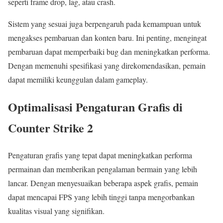
seperti frame drop, lag, atau crash.
Sistem yang sesuai juga berpengaruh pada kemampuan untuk
mengakses pembaruan dan konten baru. Ini penting, mengingat
pembaruan dapat memperbaiki bug dan meningkatkan performa.
Dengan memenuhi spesifikasi yang direkomendasikan, pemain
dapat memiliki keunggulan dalam gameplay.
Optimalisasi Pengaturan Grafis di
Counter Strike 2
Pengaturan grafis yang tepat dapat meningkatkan performa
permainan dan memberikan pengalaman bermain yang lebih
lancar. Dengan menyesuaikan beberapa aspek grafis, pemain
dapat mencapai FPS yang lebih tinggi tanpa mengorbankan
kualitas visual yang signifikan.