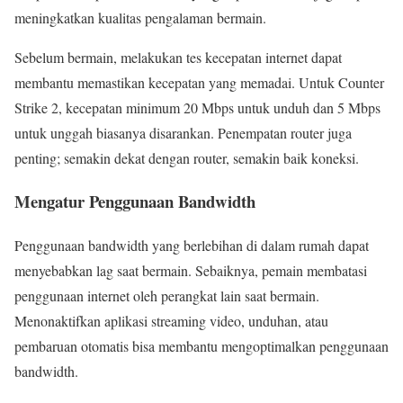
meningkatkan kualitas pengalaman bermain.
Sebelum bermain, melakukan tes kecepatan internet dapat
membantu memastikan kecepatan yang memadai. Untuk Counter
Strike 2, kecepatan minimum 20 Mbps untuk unduh dan 5 Mbps
untuk unggah biasanya disarankan. Penempatan router juga
penting; semakin dekat dengan router, semakin baik koneksi.
Mengatur Penggunaan Bandwidth
Penggunaan bandwidth yang berlebihan di dalam rumah dapat
menyebabkan lag saat bermain. Sebaiknya, pemain membatasi
penggunaan internet oleh perangkat lain saat bermain.
Menonaktifkan aplikasi streaming video, unduhan, atau
pembaruan otomatis bisa membantu mengoptimalkan penggunaan
bandwidth.