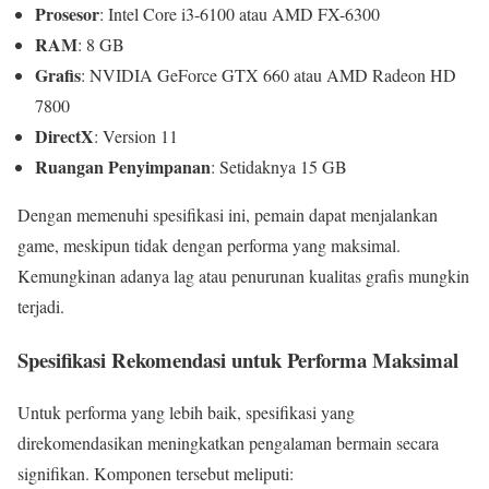
Prosesor
: Intel Core i3-6100 atau AMD FX-6300
RAM
: 8 GB
Grafis
: NVIDIA GeForce GTX 660 atau AMD Radeon HD
7800
DirectX
: Version 11
Ruangan Penyimpanan
: Setidaknya 15 GB
Dengan memenuhi spesifikasi ini, pemain dapat menjalankan
game, meskipun tidak dengan performa yang maksimal.
Kemungkinan adanya lag atau penurunan kualitas grafis mungkin
terjadi.
Spesifikasi Rekomendasi untuk Performa Maksimal
Untuk performa yang lebih baik, spesifikasi yang
direkomendasikan meningkatkan pengalaman bermain secara
signifikan. Komponen tersebut meliputi: