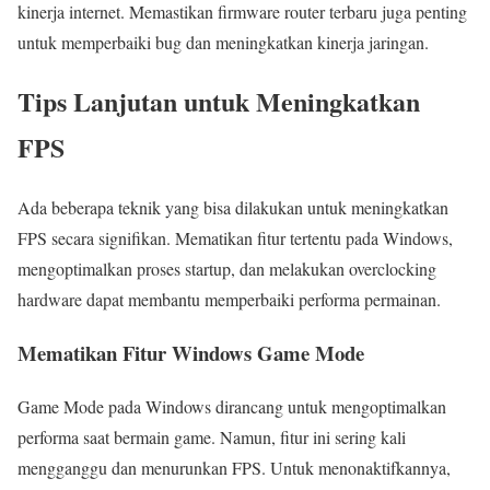
kinerja internet. Memastikan firmware router terbaru juga penting
untuk memperbaiki bug dan meningkatkan kinerja jaringan.
Tips Lanjutan untuk Meningkatkan
FPS
Ada beberapa teknik yang bisa dilakukan untuk meningkatkan
FPS secara signifikan. Mematikan fitur tertentu pada Windows,
mengoptimalkan proses startup, dan melakukan overclocking
hardware dapat membantu memperbaiki performa permainan.
Mematikan Fitur Windows Game Mode
Game Mode pada Windows dirancang untuk mengoptimalkan
performa saat bermain game. Namun, fitur ini sering kali
mengganggu dan menurunkan FPS. Untuk menonaktifkannya,