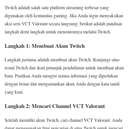
Twitch adalah salah satu platform streaming terbesar yang
digunakan oleh komunitas gaming. Jika Anda ingin menyaksikan
aksi seru VCT Valorant secara langsung, berikut adalah panduan
langkah demi langkah untuk menontonnya melalui Twitch.
Langkah 1: Membuat Akun Twitch
Langkah pertama adalah membuat akun Twitch. Kunjungi situs
resmi Twitch dan ikuti petunjuk pendaftaran untuk membuat akun
baru. Pastikan Anda mengisi semua informasi yang diperlukan
dengan benar dan mengamankan akun Anda dengan kata sandi
yang kuat.
Langkah 2: Mencari Channel VCT Valorant
Setelah memiliki akun Twitch, cari channel VCT Valorant. Anda
dapat menggunakan fitur pencarian di situs Twitch untuk mencari