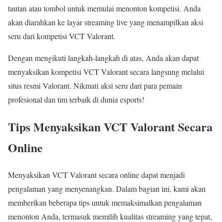
tautan atau tombol untuk memulai menonton kompetisi. Anda
akan diarahkan ke layar streaming live yang menampilkan aksi
seru dari kompetisi VCT Valorant.
Dengan mengikuti langkah-langkah di atas, Anda akan dapat
menyaksikan kompetisi VCT Valorant secara langsung melalui
situs resmi Valorant. Nikmati aksi seru dari para pemain
profesional dan tim terbaik di dunia esports!
Tips Menyaksikan VCT Valorant Secara
Online
Menyaksikan VCT Valorant secara online dapat menjadi
pengalaman yang menyenangkan. Dalam bagian ini, kami akan
memberikan beberapa tips untuk memaksimalkan pengalaman
menonton Anda, termasuk memilih kualitas streaming yang tepat,