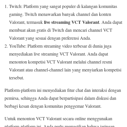
Twitch: Platform yang sangat populer di kalangan komunitas
gaming. Twitch menawarkan banyak channel dan konten
live streaming VCT Valorant
Valorant, termasuk
. Anda dapat
membuat akun gratis di Twitch dan mencari channel VCT
Valorant yang sesuai dengan preferensi Anda.
YouTube: Platform streaming video terbesar di dunia juga
menyediakan live streaming VCT Valorant. Anda dapat
menonton kompetisi VCT Valorant melalui channel resmi
Valorant atau channel-channel lain yang menyiarkan kompetisi
tersebut.
Platform-platform ini menyediakan fitur chat dan interaksi dengan
pemirsa, sehingga Anda dapat berpartisipasi dalam diskusi dan
berbagi kesan dengan komunitas penggemar Valorant.
Untuk menonton VCT Valorant secara online menggunakan
platform-platform ini, Anda perlu memastikan bahwa jaringan