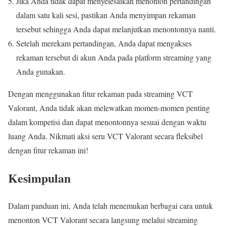
Jika Anda tidak dapat menyelesaikan menonton pertandingan
dalam satu kali sesi, pastikan Anda menyimpan rekaman
tersebut sehingga Anda dapat melanjutkan menontonnya nanti.
Setelah merekam pertandingan, Anda dapat mengakses
rekaman tersebut di akun Anda pada platform streaming yang
Anda gunakan.
Dengan menggunakan fitur rekaman pada streaming VCT
Valorant, Anda tidak akan melewatkan momen-momen penting
dalam kompetisi dan dapat menontonnya sesuai dengan waktu
luang Anda. Nikmati aksi seru VCT Valorant secara fleksibel
dengan fitur rekaman ini!
Kesimpulan
Dalam panduan ini, Anda telah menemukan berbagai cara untuk
menonton VCT Valorant secara langsung melalui streaming