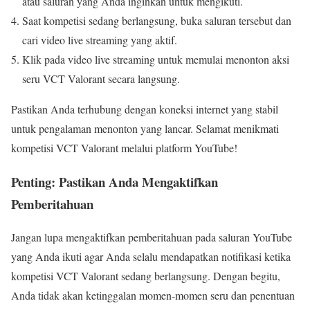
atau saluran yang Anda inginkan untuk mengikuti.
Saat kompetisi sedang berlangsung, buka saluran tersebut dan
cari video live streaming yang aktif.
Klik pada video live streaming untuk memulai menonton aksi
seru VCT Valorant secara langsung.
Pastikan Anda terhubung dengan koneksi internet yang stabil
untuk pengalaman menonton yang lancar. Selamat menikmati
kompetisi VCT Valorant melalui platform YouTube!
Penting: Pastikan Anda Mengaktifkan
Pemberitahuan
Jangan lupa mengaktifkan pemberitahuan pada saluran YouTube
yang Anda ikuti agar Anda selalu mendapatkan notifikasi ketika
kompetisi VCT Valorant sedang berlangsung. Dengan begitu,
Anda tidak akan ketinggalan momen-momen seru dan penentuan