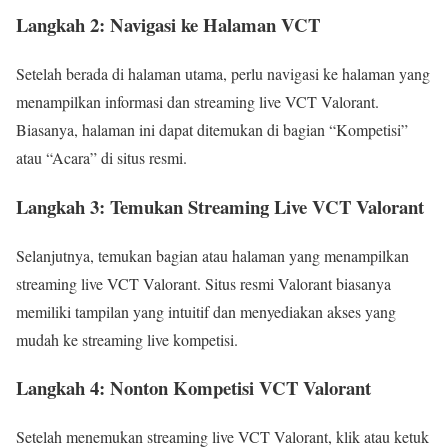
Langkah 2: Navigasi ke Halaman VCT
Setelah berada di halaman utama, perlu navigasi ke halaman yang
menampilkan informasi dan streaming live VCT Valorant.
Biasanya, halaman ini dapat ditemukan di bagian “Kompetisi”
atau “Acara” di situs resmi.
Langkah 3: Temukan Streaming Live VCT Valorant
Selanjutnya, temukan bagian atau halaman yang menampilkan
streaming live VCT Valorant. Situs resmi Valorant biasanya
memiliki tampilan yang intuitif dan menyediakan akses yang
mudah ke streaming live kompetisi.
Langkah 4: Nonton Kompetisi VCT Valorant
Setelah menemukan streaming live VCT Valorant, klik atau ketuk