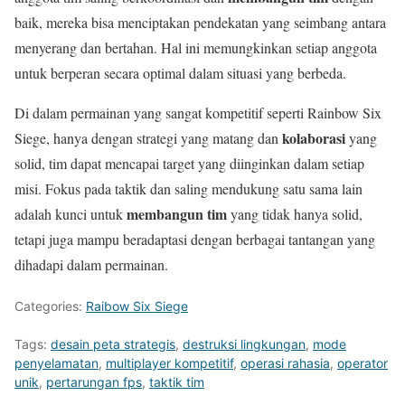
baik, mereka bisa menciptakan pendekatan yang seimbang antara
menyerang dan bertahan. Hal ini memungkinkan setiap anggota
untuk berperan secara optimal dalam situasi yang berbeda.
Di dalam permainan yang sangat kompetitif seperti Rainbow Six
kolaborasi
Siege, hanya dengan strategi yang matang dan
yang
solid, tim dapat mencapai target yang diinginkan dalam setiap
misi. Fokus pada taktik dan saling mendukung satu sama lain
membangun tim
adalah kunci untuk
yang tidak hanya solid,
tetapi juga mampu beradaptasi dengan berbagai tantangan yang
dihadapi dalam permainan.
Categories:
Raibow Six Siege
Tags:
desain peta strategis
,
destruksi lingkungan
,
mode
penyelamatan
,
multiplayer kompetitif
,
operasi rahasia
,
operator
unik
,
pertarungan fps
,
taktik tim