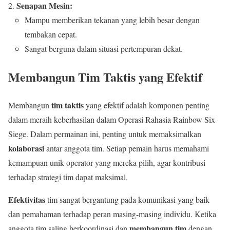
Senapan Mesin:
Mampu memberikan tekanan yang lebih besar dengan
tembakan cepat.
Sangat berguna dalam situasi pertempuran dekat.
Membangun Tim Taktis yang Efektif
tim taktis
Membangun
yang efektif adalah komponen penting
dalam meraih keberhasilan dalam Operasi Rahasia Rainbow Six
Siege. Dalam permainan ini, penting untuk memaksimalkan
kolaborasi
antar anggota tim. Setiap pemain harus memahami
kemampuan unik operator yang mereka pilih, agar kontribusi
terhadap strategi tim dapat maksimal.
Efektivitas
tim sangat bergantung pada komunikasi yang baik
dan pemahaman terhadap peran masing-masing individu. Ketika
membangun tim
anggota tim saling berkoordinasi dan
dengan