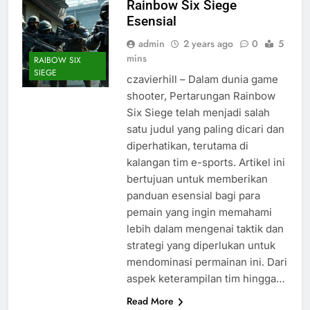
Rainbow Six Siege
Esensial
admin
2 years ago
0
5
mins
RAIBOW SIX
SIEGE
czavierhill – Dalam dunia game
shooter, Pertarungan Rainbow
Six Siege telah menjadi salah
satu judul yang paling dicari dan
diperhatikan, terutama di
kalangan tim e-sports. Artikel ini
bertujuan untuk memberikan
panduan esensial bagi para
pemain yang ingin memahami
lebih dalam mengenai taktik dan
strategi yang diperlukan untuk
mendominasi permainan ini. Dari
aspek keterampilan tim hingga…
Read More