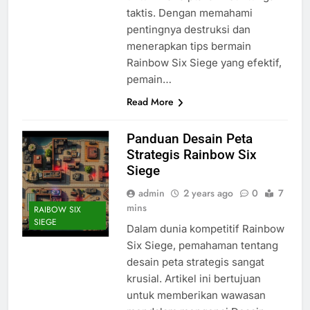
taktis. Dengan memahami
pentingnya destruksi dan
menerapkan tips bermain
Rainbow Six Siege yang efektif,
pemain…
Read More
Panduan Desain Peta
Strategis Rainbow Six
Siege
admin
2 years ago
0
7
mins
RAIBOW SIX
SIEGE
Dalam dunia kompetitif Rainbow
Six Siege, pemahaman tentang
desain peta strategis sangat
krusial. Artikel ini bertujuan
untuk memberikan wawasan