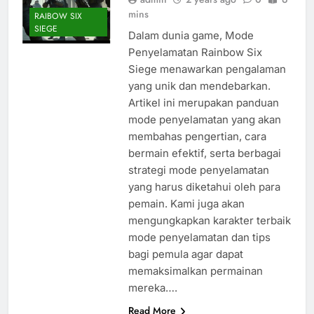
mins
RAIBOW SIX
SIEGE
Dalam dunia game, Mode
Penyelamatan Rainbow Six
Siege menawarkan pengalaman
yang unik dan mendebarkan.
Artikel ini merupakan panduan
mode penyelamatan yang akan
membahas pengertian, cara
bermain efektif, serta berbagai
strategi mode penyelamatan
yang harus diketahui oleh para
pemain. Kami juga akan
mengungkapkan karakter terbaik
mode penyelamatan dan tips
bagi pemula agar dapat
memaksimalkan permainan
mereka….
Read More