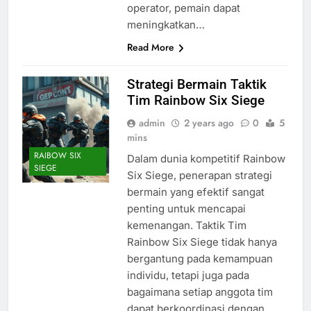
operator, pemain dapat
meningkatkan…
Read More
Strategi Bermain Taktik
Tim Rainbow Six Siege
admin
2 years ago
0
5
mins
RAIBOW SIX
Dalam dunia kompetitif Rainbow
SIEGE
Six Siege, penerapan strategi
bermain yang efektif sangat
penting untuk mencapai
kemenangan. Taktik Tim
Rainbow Six Siege tidak hanya
bergantung pada kemampuan
individu, tetapi juga pada
bagaimana setiap anggota tim
dapat berkoordinasi dengan