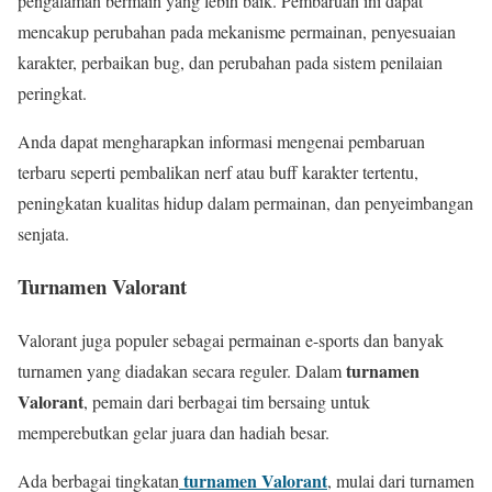
pengalaman bermain yang lebih baik. Pembaruan ini dapat
mencakup perubahan pada mekanisme permainan, penyesuaian
karakter, perbaikan bug, dan perubahan pada sistem penilaian
peringkat.
Anda dapat mengharapkan informasi mengenai pembaruan
terbaru seperti pembalikan nerf atau buff karakter tertentu,
peningkatan kualitas hidup dalam permainan, dan penyeimbangan
senjata.
Turnamen Valorant
Valorant juga populer sebagai permainan e-sports dan banyak
turnamen
turnamen yang diadakan secara reguler. Dalam
Valorant
, pemain dari berbagai tim bersaing untuk
memperebutkan gelar juara dan hadiah besar.
turnamen Valorant
Ada berbagai tingkatan
, mulai dari turnamen