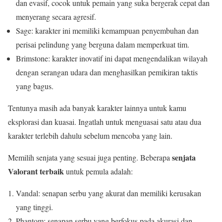
dan evasif, cocok untuk pemain yang suka bergerak cepat dan
menyerang secara agresif.
Sage: karakter ini memiliki kemampuan penyembuhan dan
perisai pelindung yang berguna dalam memperkuat tim.
Brimstone: karakter inovatif ini dapat mengendalikan wilayah
dengan serangan udara dan menghasilkan pemikiran taktis
yang bagus.
Tentunya masih ada banyak karakter lainnya untuk kamu
eksplorasi dan kuasai. Ingatlah untuk menguasai satu atau dua
karakter terlebih dahulu sebelum mencoba yang lain.
senjata
Memilih senjata yang sesuai juga penting. Beberapa
Valorant terbaik
untuk pemula adalah:
Vandal: senapan serbu yang akurat dan memiliki kerusakan
yang tinggi.
Phantom: senapan serbu yang berfokus pada akurasi dan