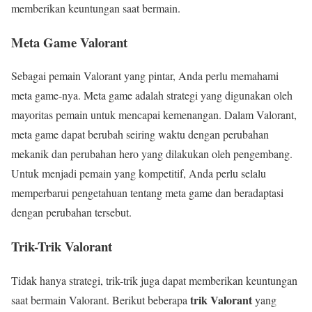
memberikan keuntungan saat bermain.
Meta Game Valorant
Sebagai pemain Valorant yang pintar, Anda perlu memahami
meta game-nya. Meta game adalah strategi yang digunakan oleh
mayoritas pemain untuk mencapai kemenangan. Dalam Valorant,
meta game dapat berubah seiring waktu dengan perubahan
mekanik dan perubahan hero yang dilakukan oleh pengembang.
Untuk menjadi pemain yang kompetitif, Anda perlu selalu
memperbarui pengetahuan tentang meta game dan beradaptasi
dengan perubahan tersebut.
Trik-Trik Valorant
Tidak hanya strategi, trik-trik juga dapat memberikan keuntungan
trik Valorant
saat bermain Valorant. Berikut beberapa
yang