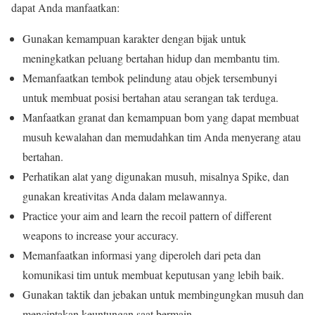
dapat Anda manfaatkan:
Gunakan kemampuan karakter dengan bijak untuk
meningkatkan peluang bertahan hidup dan membantu tim.
Memanfaatkan tembok pelindung atau objek tersembunyi
untuk membuat posisi bertahan atau serangan tak terduga.
Manfaatkan granat dan kemampuan bom yang dapat membuat
musuh kewalahan dan memudahkan tim Anda menyerang atau
bertahan.
Perhatikan alat yang digunakan musuh, misalnya Spike, dan
gunakan kreativitas Anda dalam melawannya.
Practice your aim and learn the recoil pattern of different
weapons to increase your accuracy.
Memanfaatkan informasi yang diperoleh dari peta dan
komunikasi tim untuk membuat keputusan yang lebih baik.
Gunakan taktik dan jebakan untuk membingungkan musuh dan
menciptakan keuntungan saat bermain.