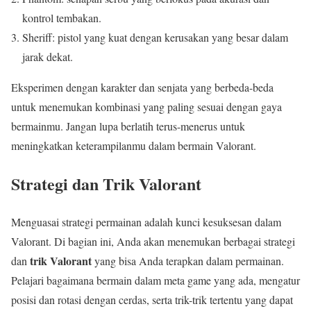
kontrol tembakan.
Sheriff: pistol yang kuat dengan kerusakan yang besar dalam
jarak dekat.
Eksperimen dengan karakter dan senjata yang berbeda-beda
untuk menemukan kombinasi yang paling sesuai dengan gaya
bermainmu. Jangan lupa berlatih terus-menerus untuk
meningkatkan keterampilanmu dalam bermain Valorant.
Strategi dan Trik Valorant
Menguasai strategi permainan adalah kunci kesuksesan dalam
Valorant. Di bagian ini, Anda akan menemukan berbagai strategi
trik Valorant
dan
yang bisa Anda terapkan dalam permainan.
Pelajari bagaimana bermain dalam meta game yang ada, mengatur
posisi dan rotasi dengan cerdas, serta trik-trik tertentu yang dapat