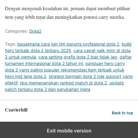
Dengan mengenali kesalahan ini, pemain dapat membuat pilihan
item yang lebih tepat dan meningkatkan potensi carry mereka.
Categories:
Dota2
Tags:
bagaimana cara join tim esports profesional dota 2
,
build
hero terbaik dota 2 terbaru 2025
,
cara cepat naik mmr di dota
2 untuk pemula
,
cara setting grafis dota 2 biar tidak lag
,
daftar
turnamen internasional dota 2 tahun ini
,
panduan hero carry
dota 2 yang paling populer rekomendasi item terbaik untuk
hero mid lane dota 2
,
strategi bermain dota 2 role support yang
efektif
,
tips memenangkan ranked match di dota 2
,
update
patch terbaru dota 2 dan perubahan meta
Czavierhill
Back to top
Exit mobile version