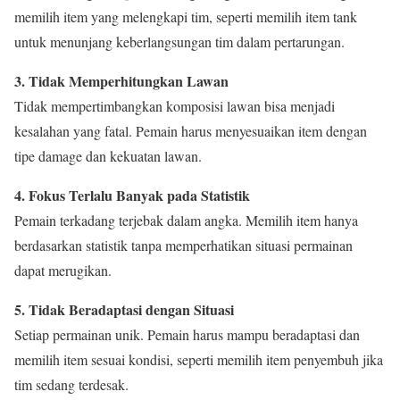
memilih item yang melengkapi tim, seperti memilih item tank
untuk menunjang keberlangsungan tim dalam pertarungan.
3. Tidak Memperhitungkan Lawan
Tidak mempertimbangkan komposisi lawan bisa menjadi
kesalahan yang fatal. Pemain harus menyesuaikan item dengan
tipe damage dan kekuatan lawan.
4. Fokus Terlalu Banyak pada Statistik
Pemain terkadang terjebak dalam angka. Memilih item hanya
berdasarkan statistik tanpa memperhatikan situasi permainan
dapat merugikan.
5. Tidak Beradaptasi dengan Situasi
Setiap permainan unik. Pemain harus mampu beradaptasi dan
memilih item sesuai kondisi, seperti memilih item penyembuh jika
tim sedang terdesak.