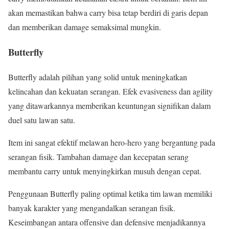
akan memastikan bahwa carry bisa tetap berdiri di garis depan
dan memberikan damage semaksimal mungkin.
Butterfly
Butterfly adalah pilihan yang solid untuk meningkatkan
kelincahan dan kekuatan serangan. Efek evasiveness dan agility
yang ditawarkannya memberikan keuntungan signifikan dalam
duel satu lawan satu.
Item ini sangat efektif melawan hero-hero yang bergantung pada
serangan fisik. Tambahan damage dan kecepatan serang
membantu carry untuk menyingkirkan musuh dengan cepat.
Penggunaan Butterfly paling optimal ketika tim lawan memiliki
banyak karakter yang mengandalkan serangan fisik.
Keseimbangan antara offensive dan defensive menjadikannya