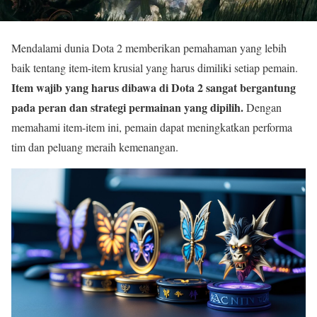
Mendalami dunia Dota 2 memberikan pemahaman yang lebih
baik tentang item-item krusial yang harus dimiliki setiap pemain.
Item wajib yang harus dibawa di Dota 2 sangat bergantung
pada peran dan strategi permainan yang dipilih.
Dengan
memahami item-item ini, pemain dapat meningkatkan performa
tim dan peluang meraih kemenangan.