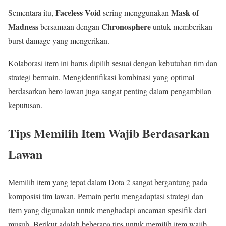
Faceless Void
Mask of
Sementara itu,
sering menggunakan
Madness
Chronosphere
bersamaan dengan
untuk memberikan
burst damage yang mengerikan.
Kolaborasi item ini harus dipilih sesuai dengan kebutuhan tim dan
strategi bermain. Mengidentifikasi kombinasi yang optimal
berdasarkan hero lawan juga sangat penting dalam pengambilan
keputusan.
Tips Memilih Item Wajib Berdasarkan
Lawan
Memilih item yang tepat dalam Dota 2 sangat bergantung pada
komposisi tim lawan. Pemain perlu mengadaptasi strategi dan
item yang digunakan untuk menghadapi ancaman spesifik dari
musuh. Berikut adalah beberapa tips untuk memilih item wajib