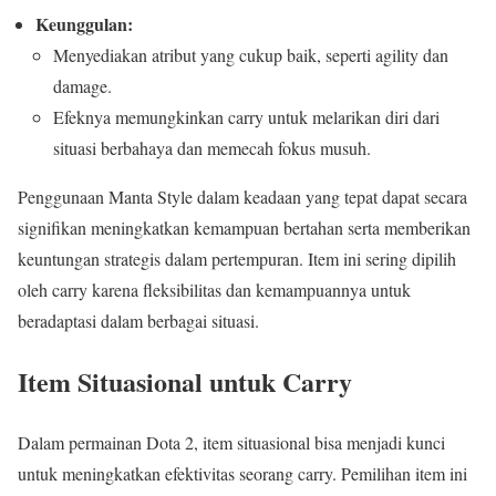
Keunggulan:
Menyediakan atribut yang cukup baik, seperti agility dan
damage.
Efeknya memungkinkan carry untuk melarikan diri dari
situasi berbahaya dan memecah fokus musuh.
Penggunaan Manta Style dalam keadaan yang tepat dapat secara
signifikan meningkatkan kemampuan bertahan serta memberikan
keuntungan strategis dalam pertempuran. Item ini sering dipilih
oleh carry karena fleksibilitas dan kemampuannya untuk
beradaptasi dalam berbagai situasi.
Item Situasional untuk Carry
Dalam permainan Dota 2, item situasional bisa menjadi kunci
untuk meningkatkan efektivitas seorang carry. Pemilihan item ini