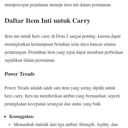
mempercepat perjalanan menuju item inti dalam permainan.
Daftar Item Inti untuk Carry
Item inti untuk hero carry di Dota 2 sangat penting, karena dapat
meningkatkan kemampuan bertahan serta daya hancur selama
pertarungan. Pemilihan item yang tepat dapat membuat perbedaan
signifikan dalam permainan.
Power Treads
Power Treads adalah salah satu item yang sering dipilih untuk
hero carry. Item ini memberikan atribut yang bermanfaat, seperti
peningkatan kecepatan serangan dan status yang baik.
Keunggulan:
Menambah statistik dari tiga atribut: Strength, Agility, dan