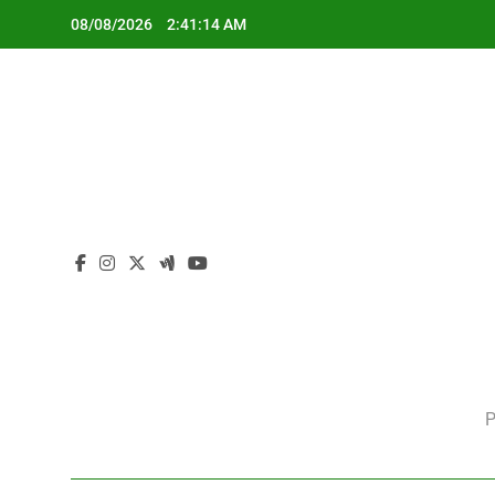
Skip
08/08/2026
2:41:16 AM
to
content
P