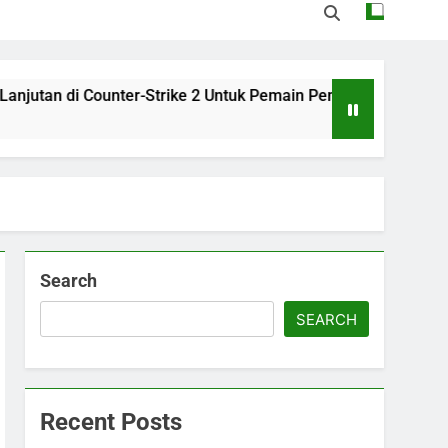
-Strike 2 Untuk Pemain Pemula dan Mahir
Ca
5 D
Search
SEARCH
Recent Posts