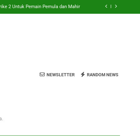
rike 2 Untuk Pemain Pemula dan Mahir
h di Counter-Strike 2 dengan Efektif
engaruhnya Terhadap Akurasi Tembakan
 Murah: Panduan Praktis untuk Pemain
rike 2 Untuk Pemain Pemula dan Mahir
NEWSLETTER
RANDOM NEWS
h di Counter-Strike 2 dengan Efektif
engaruhnya Terhadap Akurasi Tembakan
a.