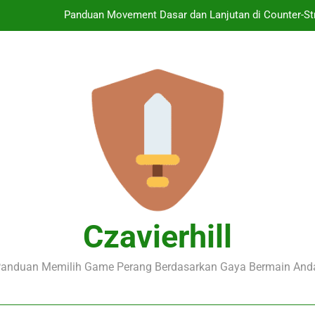
Panduan Movement Dasar dan Lanjutan di Counter-St
Cara Membaca Radar dan Peta untuk Memantau Musu
Mengenal Sistem Sub-Tick di Counter-Strike 2 dan P
Cara Mendapatkan Skin Counter-Strike 2 dengan Aman dan
Panduan Movement Dasar dan Lanjutan di Counter-St
Cara Membaca Radar dan Peta untuk Memantau Musu
Mengenal Sistem Sub-Tick di Counter-Strike 2 dan P
Czavierhill
anduan Memilih Game Perang Berdasarkan Gaya Bermain And