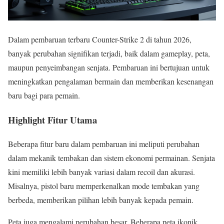
Dalam pembaruan terbaru Counter-Strike 2 di tahun 2026,
banyak perubahan signifikan terjadi, baik dalam gameplay, peta,
maupun penyeimbangan senjata. Pembaruan ini bertujuan untuk
meningkatkan pengalaman bermain dan memberikan kesenangan
baru bagi para pemain.
Highlight Fitur Utama
Beberapa fitur baru dalam pembaruan ini meliputi perubahan
dalam mekanik tembakan dan sistem ekonomi permainan. Senjata
kini memiliki lebih banyak variasi dalam recoil dan akurasi.
Misalnya, pistol baru memperkenalkan mode tembakan yang
berbeda, memberikan pilihan lebih banyak kepada pemain.
Peta juga mengalami perubahan besar. Beberapa peta ikonik