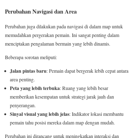
Perubahan Navigasi dan Area
Perubahan juga dilakukan pada navigasi di dalam map untuk
memudahkan pergerakan pemain. Ini sangat penting dalam
menciptakan pengalaman bermain yang lebih dinamis.
Beberapa sorotan meliputi:
Jalan pintas baru
: Pemain dapat bergerak lebih cepat antara
area penting.
Peta yang lebih terbuka
: Ruang yang lebih besar
memberikan kesempatan untuk strategi jarak jauh dan
penyerangan.
Sinyal visual yang lebih jelas
: Indikator lokasi membantu
pemain tahu posisi mereka dalam map dengan mudah.
Perubahan ini dirancang untuk meningkatkan interaksi dan