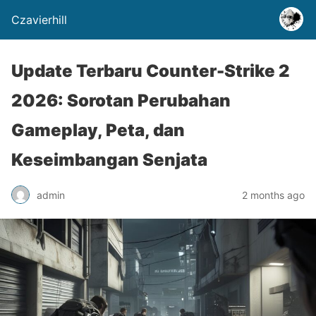
Czavierhill
Update Terbaru Counter-Strike 2
2026: Sorotan Perubahan
Gameplay, Peta, dan
Keseimbangan Senjata
admin
2 months ago