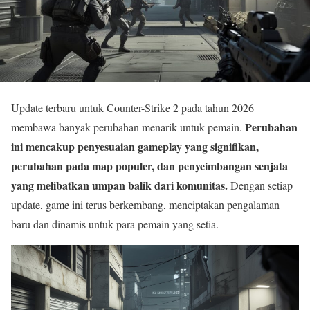
Update terbaru untuk Counter-Strike 2 pada tahun 2026
Perubahan
membawa banyak perubahan menarik untuk pemain.
ini mencakup penyesuaian gameplay yang signifikan,
perubahan pada map populer, dan penyeimbangan senjata
yang melibatkan umpan balik dari komunitas.
Dengan setiap
update, game ini terus berkembang, menciptakan pengalaman
baru dan dinamis untuk para pemain yang setia.