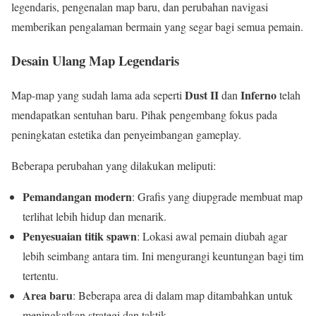
legendaris, pengenalan map baru, dan perubahan navigasi
memberikan pengalaman bermain yang segar bagi semua pemain.
Desain Ulang Map Legendaris
Dust II
Inferno
Map-map yang sudah lama ada seperti
dan
telah
mendapatkan sentuhan baru. Pihak pengembang fokus pada
peningkatan estetika dan penyeimbangan gameplay.
Beberapa perubahan yang dilakukan meliputi:
Pemandangan modern
: Grafis yang diupgrade membuat map
terlihat lebih hidup dan menarik.
Penyesuaian titik spawn
: Lokasi awal pemain diubah agar
lebih seimbang antara tim. Ini mengurangi keuntungan bagi tim
tertentu.
Area baru
: Beberapa area di dalam map ditambahkan untuk
meningkatkan strategi dan taktik.