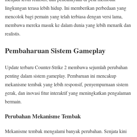
lingkungan terasa lebih hidup. Ini memberikan perbedaan yang
mencolok bagi pemain yang telah terbiasa dengan versi lama,
membawa mereka masuk ke dalam dunia yang lebih menarik dan
realistis.
Pembaharuan Sistem Gameplay
Update terbaru Counter-Strike 2 membawa sejumlah perubahan
penting dalam sistem gameplay. Pembaruan ini mencakup
mekanisme tembak yang lebih responsif, penyempurnaan sistem
gerak, dan inovasi fitur interaktif yang meningkatkan pengalaman
bermain.
Perubahan Mekanisme Tembak
Mekanisme tembak mengalami banyak perubahan. Senjata kini