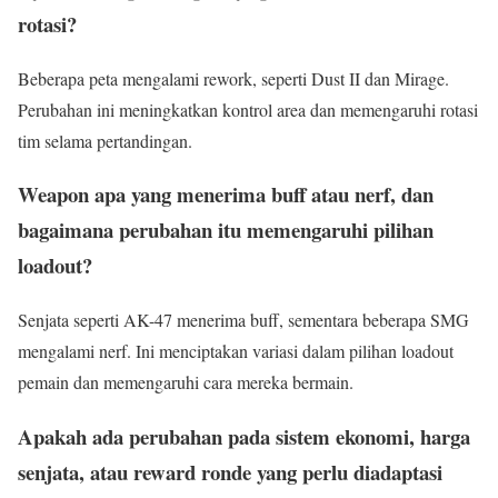
rotasi?
Beberapa peta mengalami rework, seperti Dust II dan Mirage.
Perubahan ini meningkatkan kontrol area dan memengaruhi rotasi
tim selama pertandingan.
Weapon apa yang menerima buff atau nerf, dan
bagaimana perubahan itu memengaruhi pilihan
loadout?
Senjata seperti AK-47 menerima buff, sementara beberapa SMG
mengalami nerf. Ini menciptakan variasi dalam pilihan loadout
pemain dan memengaruhi cara mereka bermain.
Apakah ada perubahan pada sistem ekonomi, harga
senjata, atau reward ronde yang perlu diadaptasi