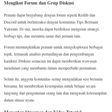
Mengikut Forum dan Grup Diskusi
Pemain dapat bergabung dengan forum seperti Reddit dan
Discord untuk berinteraksi dengan komunitas Tips Bermain
Valorant. Di sini, mereka dapat berdiskusi mengenai strategi,
berbagi tips, dan meminta saran dari pemain lain.
Forum memungkinkan pemain untuk mengeksplorasi berbagai
topik, termasuk analisis pertandingan dan pengembangan
karakter. Diskusi semacam ini dapat memberikan wawasan
mendalam yang membantu dalam memperbaiki permainan.
Selain itu, anggota komunitas sering mengadakan sesi bermain
bersama. Ini memberikan kesempatan untuk belajar secara
langsung dari pengalaman orang lain dan mengasah keterampilan
dalam situasi nyata.
Menonton Streamer dan Video Tutorial