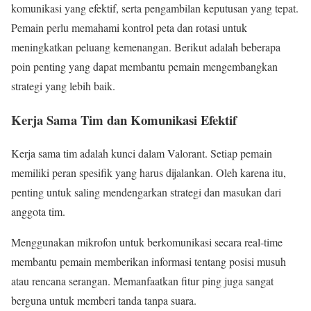
komunikasi yang efektif, serta pengambilan keputusan yang tepat.
Pemain perlu memahami kontrol peta dan rotasi untuk
meningkatkan peluang kemenangan. Berikut adalah beberapa
poin penting yang dapat membantu pemain mengembangkan
strategi yang lebih baik.
Kerja Sama Tim dan Komunikasi Efektif
Kerja sama tim adalah kunci dalam Valorant. Setiap pemain
memiliki peran spesifik yang harus dijalankan. Oleh karena itu,
penting untuk saling mendengarkan strategi dan masukan dari
anggota tim.
Menggunakan mikrofon untuk berkomunikasi secara real-time
membantu pemain memberikan informasi tentang posisi musuh
atau rencana serangan. Memanfaatkan fitur ping juga sangat
berguna untuk memberi tanda tanpa suara.