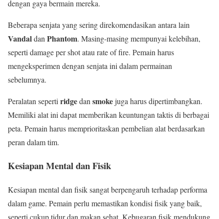
dengan gaya bermain mereka.
Beberapa senjata yang sering direkomendasikan antara lain
Vandal
Phantom
dan
. Masing-masing mempunyai kelebihan,
seperti damage per shot atau rate of fire. Pemain harus
mengeksperimen dengan senjata ini dalam permainan
sebelumnya.
ridge
smoke
Peralatan seperti
dan
juga harus dipertimbangkan.
Memiliki alat ini dapat memberikan keuntungan taktis di berbagai
peta. Pemain harus memprioritaskan pembelian alat berdasarkan
peran dalam tim.
Kesiapan Mental dan Fisik
Kesiapan mental dan fisik sangat berpengaruh terhadap performa
dalam game. Pemain perlu memastikan kondisi fisik yang baik,
seperti cukup tidur dan makan sehat. Kebugaran fisik mendukung