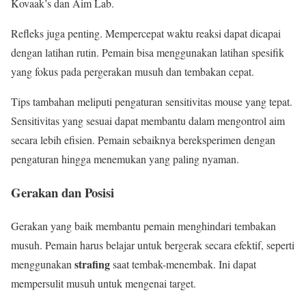
Kovaak’s dan Aim Lab.
Refleks juga penting. Mempercepat waktu reaksi dapat dicapai
dengan latihan rutin. Pemain bisa menggunakan latihan spesifik
yang fokus pada pergerakan musuh dan tembakan cepat.
Tips tambahan meliputi pengaturan sensitivitas mouse yang tepat.
Sensitivitas yang sesuai dapat membantu dalam mengontrol aim
secara lebih efisien. Pemain sebaiknya bereksperimen dengan
pengaturan hingga menemukan yang paling nyaman.
Gerakan dan Posisi
Gerakan yang baik membantu pemain menghindari tembakan
musuh. Pemain harus belajar untuk bergerak secara efektif, seperti
strafing
menggunakan
saat tembak-menembak. Ini dapat
mempersulit musuh untuk mengenai target.