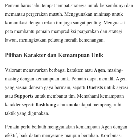
Pemain harus tahu tempat-tempat strategis untuk bersembunyi dan
memantau pergerakan musuh. Menggunakan minimap untuk
komunikasi dengan rekan tim juga sangat penting. Menguasai
peta membantu pemain memprediksi pergerakan dan strategi
lawan, meningkatkan peluang meraih kemenangan.
Pilihan Karakter dan Kemampuan Unik
Agen
Valorant menawarkan berbagai karakter, atau
, masing-
masing dengan kemampuan unik. Pemain dapat memilih Agen
Duelists
yang sesuai dengan gaya bermain, seperti
untuk agresi
Supports
atau
untuk membantu tim. Memahami kemampuan
flashbang
smoke
karakter seperti
atau
dapat mempengaruhi
taktik yang digunakan.
Pemain perlu berlatih menggunakan kemampuan Agen dengan
efektif, baik dalam menyerang maupun bertahan. Kombinasi