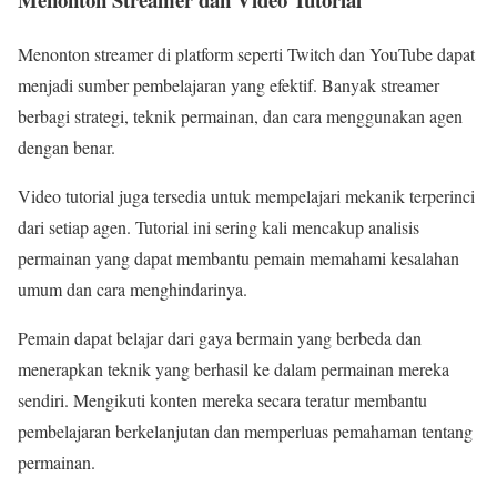
Menonton streamer di platform seperti Twitch dan YouTube dapat
menjadi sumber pembelajaran yang efektif. Banyak streamer
berbagi strategi, teknik permainan, dan cara menggunakan agen
dengan benar.
Video tutorial juga tersedia untuk mempelajari mekanik terperinci
dari setiap agen. Tutorial ini sering kali mencakup analisis
permainan yang dapat membantu pemain memahami kesalahan
umum dan cara menghindarinya.
Pemain dapat belajar dari gaya bermain yang berbeda dan
menerapkan teknik yang berhasil ke dalam permainan mereka
sendiri. Mengikuti konten mereka secara teratur membantu
pembelajaran berkelanjutan dan memperluas pemahaman tentang
permainan.