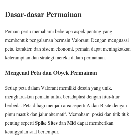
Dasar-dasar Permainan
Pemain perlu memahami beberapa aspek penting yang
membentuk pengalaman bermain Valorant. Dengan menguasai
peta, karakter, dan sistem ekonomi, pemain dapat meningkatkan
keterampilan dan strategi mereka dalam permainan.
Mengenal Peta dan Obyek Permainan
Setiap peta dalam Valorant memiliki desain yang unik,
mengharuskan pemain untuk beradaptasi dengan fitur-fitur
berbeda. Peta dibagi menjadi area seperti A dan B site dengan
pintu masuk dan jalur alternatif. Memahami posisi dan titik-titik
Spike Sites
Mid
penting seperti
dan
dapat memberikan
keunggulan saat bertempur.