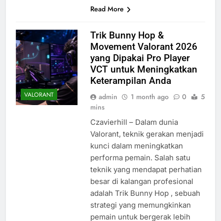
Read More
Trik Bunny Hop &
Movement Valorant 2026
yang Dipakai Pro Player
VCT untuk Meningkatkan
Keterampilan Anda
VALORANT
admin
1 month ago
0
5
mins
Czavierhill – Dalam dunia
Valorant, teknik gerakan menjadi
kunci dalam meningkatkan
performa pemain. Salah satu
teknik yang mendapat perhatian
besar di kalangan profesional
adalah Trik Bunny Hop , sebuah
strategi yang memungkinkan
pemain untuk bergerak lebih