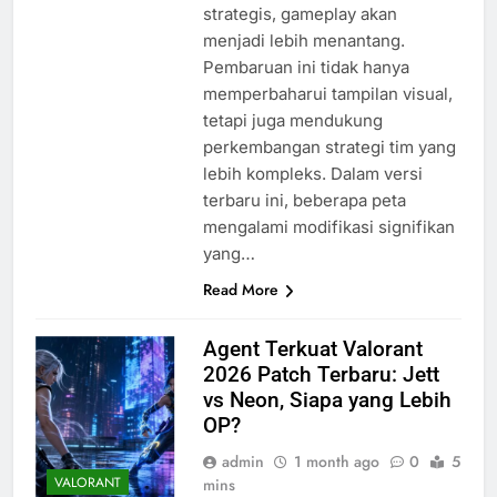
strategis, gameplay akan
menjadi lebih menantang.
Pembaruan ini tidak hanya
memperbaharui tampilan visual,
tetapi juga mendukung
perkembangan strategi tim yang
lebih kompleks. Dalam versi
terbaru ini, beberapa peta
mengalami modifikasi signifikan
yang…
Read More
Agent Terkuat Valorant
2026 Patch Terbaru: Jett
vs Neon, Siapa yang Lebih
OP?
admin
1 month ago
0
5
VALORANT
mins