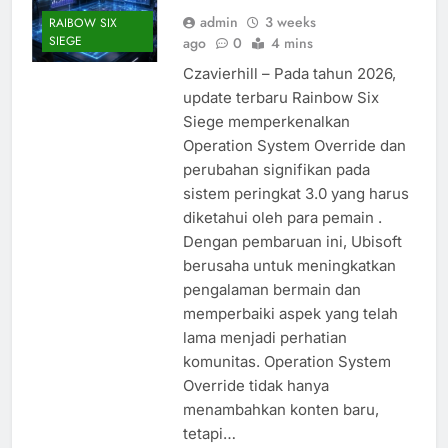
admin
3 weeks
RAIBOW SIX
SIEGE
ago
0
4 mins
Czavierhill – Pada tahun 2026,
update terbaru Rainbow Six
Siege memperkenalkan
Operation System Override dan
perubahan signifikan pada
sistem peringkat 3.0 yang harus
diketahui oleh para pemain .
Dengan pembaruan ini, Ubisoft
berusaha untuk meningkatkan
pengalaman bermain dan
memperbaiki aspek yang telah
lama menjadi perhatian
komunitas. Operation System
Override tidak hanya
menambahkan konten baru,
tetapi…