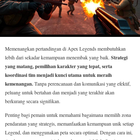
Memenangkan pertandingan di Apex Legends membutuhkan
Strategi
lebih dari sekadar kemampuan menembak yang baik.
yang matang, pemilihan karakter yang tepat, serta
koordinasi tim menjadi kunci utama untuk meraih
kemenangan.
Tanpa perencanaan dan komunikasi yang efektif,
peluang untuk bertahan dan menjadi yang terakhir akan
berkurang secara signifikan.
Penting bagi pemain untuk memahami bagaimana memilih zona
pendaratan yang strategis, memanfaatkan kemampuan unik setiap
Legend, dan menggunakan peta secara optimal. Dengan cara ini,