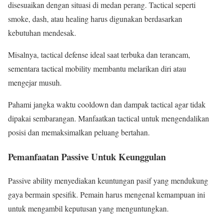
disesuaikan dengan situasi di medan perang. Tactical seperti
smoke, dash, atau healing harus digunakan berdasarkan
kebutuhan mendesak.
Misalnya, tactical defense ideal saat terbuka dan terancam,
sementara tactical mobility membantu melarikan diri atau
mengejar musuh.
Pahami jangka waktu cooldown dan dampak tactical agar tidak
dipakai sembarangan. Manfaatkan tactical untuk mengendalikan
posisi dan memaksimalkan peluang bertahan.
Pemanfaatan Passive Untuk Keunggulan
Passive ability menyediakan keuntungan pasif yang mendukung
gaya bermain spesifik. Pemain harus mengenal kemampuan ini
untuk mengambil keputusan yang menguntungkan.