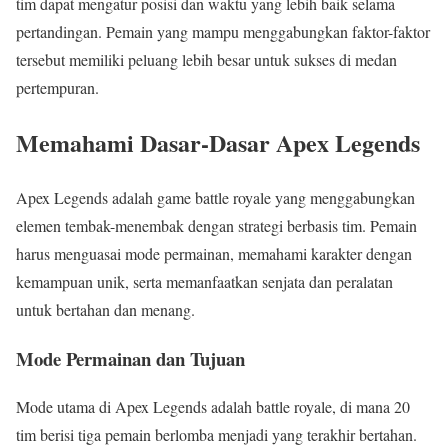
tim dapat mengatur posisi dan waktu yang lebih baik selama
pertandingan. Pemain yang mampu menggabungkan faktor-faktor
tersebut memiliki peluang lebih besar untuk sukses di medan
pertempuran.
Memahami Dasar-Dasar Apex Legends
Apex Legends adalah game battle royale yang menggabungkan
elemen tembak-menembak dengan strategi berbasis tim. Pemain
harus menguasai mode permainan, memahami karakter dengan
kemampuan unik, serta memanfaatkan senjata dan peralatan
untuk bertahan dan menang.
Mode Permainan dan Tujuan
Mode utama di Apex Legends adalah battle royale, di mana 20
tim berisi tiga pemain berlomba menjadi yang terakhir bertahan.