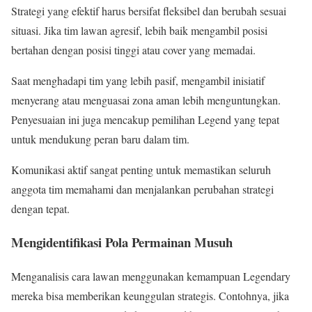
Strategi yang efektif harus bersifat fleksibel dan berubah sesuai
situasi. Jika tim lawan agresif, lebih baik mengambil posisi
bertahan dengan posisi tinggi atau cover yang memadai.
Saat menghadapi tim yang lebih pasif, mengambil inisiatif
menyerang atau menguasai zona aman lebih menguntungkan.
Penyesuaian ini juga mencakup pemilihan Legend yang tepat
untuk mendukung peran baru dalam tim.
Komunikasi aktif sangat penting untuk memastikan seluruh
anggota tim memahami dan menjalankan perubahan strategi
dengan tepat.
Mengidentifikasi Pola Permainan Musuh
Menganalisis cara lawan menggunakan kemampuan Legendary
mereka bisa memberikan keunggulan strategis. Contohnya, jika