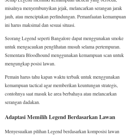
misalnya menyembunyikan jejak, melancarkan serangan jarak
jauh, atau menciptakan perlindungan. Pemanfaatan kemampuan
ini harus maksimal dan sesuai situasi.
Seorang Legend seperti Bangalore dapat menggunakan smoke
untuk mengacaukan penglihatan musuh selama pertempuran.
Sementara Bloodhound menggunakan kemampuan scan untuk
mengungkap posisi lawan.
Pemain harus tahu kapan waktu terbaik untuk menggunakan
kemampuan tactical agar memberikan keuntungan strategis,
contohnya saat masuk ke area berbahaya atau melancarkan
serangan dadakan.
Adaptasi Memilih Legend Berdasarkan Lawan
Menyesuaikan pilihan Legend berdasarkan komposisi lawan