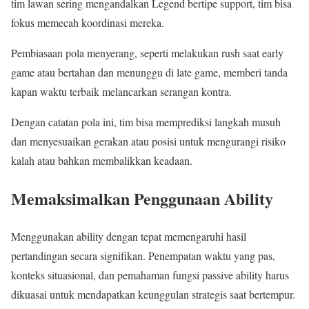
tim lawan sering mengandalkan Legend bertipe support, tim bisa
fokus memecah koordinasi mereka.
Pembiasaan pola menyerang, seperti melakukan rush saat early
game atau bertahan dan menunggu di late game, memberi tanda
kapan waktu terbaik melancarkan serangan kontra.
Dengan catatan pola ini, tim bisa memprediksi langkah musuh
dan menyesuaikan gerakan atau posisi untuk mengurangi risiko
kalah atau bahkan membalikkan keadaan.
Memaksimalkan Penggunaan Ability
Menggunakan ability dengan tepat memengaruhi hasil
pertandingan secara signifikan. Penempatan waktu yang pas,
konteks situasional, dan pemahaman fungsi passive ability harus
dikuasai untuk mendapatkan keunggulan strategis saat bertempur.