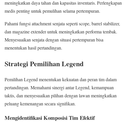
meningkatkan daya tahan dan kapasitas inventaris. Perlengkapan
medis penting untuk pemulihan selama pertempuran.
Pahami fungsi attachment senjata seperti scope, barrel stabilizer,
dan magazine extender untuk meningkatkan performa tembak.
Menyesuaikan senjata dengan situasi pertempuran bisa
menentukan hasil pertandingan.
Strategi Pemilihan Legend
Pemilihan Legend menentukan kekuatan dan peran tim dalam
pertandingan. Memahami sinergi antar Legend, kemampuan
taktis, dan menyesuaikan pilihan dengan lawan meningkatkan
peluang kemenangan secara signifikan.
Mengidentifikasi Komposisi Tim Efektif