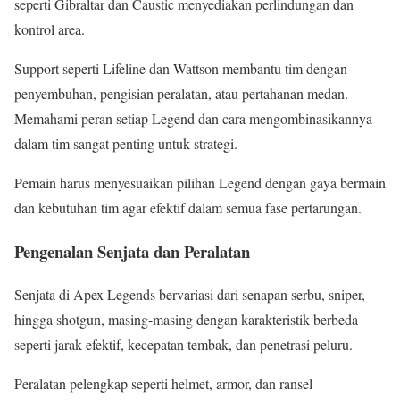
seperti Gibraltar dan Caustic menyediakan perlindungan dan
kontrol area.
Support seperti Lifeline dan Wattson membantu tim dengan
penyembuhan, pengisian peralatan, atau pertahanan medan.
Memahami peran setiap Legend dan cara mengombinasikannya
dalam tim sangat penting untuk strategi.
Pemain harus menyesuaikan pilihan Legend dengan gaya bermain
dan kebutuhan tim agar efektif dalam semua fase pertarungan.
Pengenalan Senjata dan Peralatan
Senjata di Apex Legends bervariasi dari senapan serbu, sniper,
hingga shotgun, masing-masing dengan karakteristik berbeda
seperti jarak efektif, kecepatan tembak, dan penetrasi peluru.
Peralatan pelengkap seperti helmet, armor, dan ransel