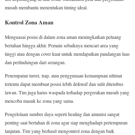
musuh membantu menentukan timing ideal.
Kontrol Zona Aman
Menguasai posisi di dalam zona aman meningkatkan peluang
bertahan hingga akhir. Pemain sebaiknya mencari area yang
tinggi atau dengan cover kuat untuk mendapatkan pandangan luas
dan perlindungan dari serangan.
Penempatan turret, trap, atau penggunaan kemampuan ultimat
tertentu dapat membuat posisi lebih defensif dan sulit ditembus
lawan. Tim juga harus waspada terhadap pergerakan musuh yang
mencoba masuk ke zona yang sama.
Pengelolaan sumber daya seperti healing dan amunisi sangat
penting saat bertahan di zona agar siap menghadapi pertempuran
lanjutan. Tim yang berhasil mengontrol zona dengan baik