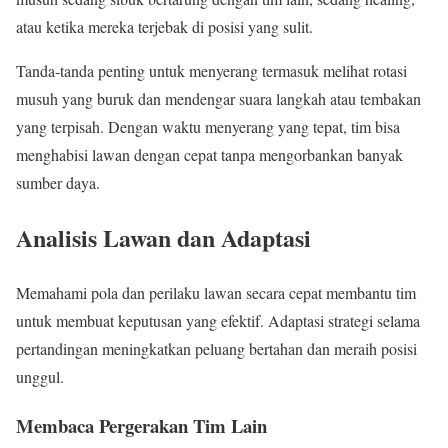
atau ketika mereka terjebak di posisi yang sulit.
Tanda-tanda penting untuk menyerang termasuk melihat rotasi
musuh yang buruk dan mendengar suara langkah atau tembakan
yang terpisah. Dengan waktu menyerang yang tepat, tim bisa
menghabisi lawan dengan cepat tanpa mengorbankan banyak
sumber daya.
Analisis Lawan dan Adaptasi
Memahami pola dan perilaku lawan secara cepat membantu tim
untuk membuat keputusan yang efektif. Adaptasi strategi selama
pertandingan meningkatkan peluang bertahan dan meraih posisi
unggul.
Membaca Pergerakan Tim Lain