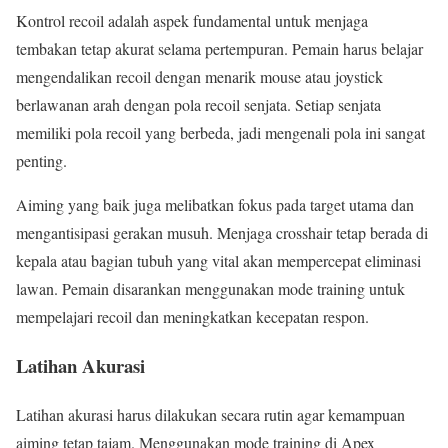
Kontrol recoil adalah aspek fundamental untuk menjaga
tembakan tetap akurat selama pertempuran. Pemain harus belajar
mengendalikan recoil dengan menarik mouse atau joystick
berlawanan arah dengan pola recoil senjata. Setiap senjata
memiliki pola recoil yang berbeda, jadi mengenali pola ini sangat
penting.
Aiming yang baik juga melibatkan fokus pada target utama dan
mengantisipasi gerakan musuh. Menjaga crosshair tetap berada di
kepala atau bagian tubuh yang vital akan mempercepat eliminasi
lawan. Pemain disarankan menggunakan mode training untuk
mempelajari recoil dan meningkatkan kecepatan respon.
Latihan Akurasi
Latihan akurasi harus dilakukan secara rutin agar kemampuan
aiming tetap tajam. Menggunakan mode training di Apex