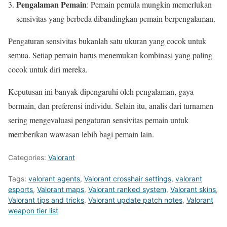
Pengalaman Pemain
: Pemain pemula mungkin memerlukan
sensivitas yang berbeda dibandingkan pemain berpengalaman.
Pengaturan sensivitas bukanlah satu ukuran yang cocok untuk
semua. Setiap pemain harus menemukan kombinasi yang paling
cocok untuk diri mereka.
Keputusan ini banyak dipengaruhi oleh pengalaman, gaya
bermain, dan preferensi individu. Selain itu, analis dari turnamen
sering mengevaluasi pengaturan sensivitas pemain untuk
memberikan wawasan lebih bagi pemain lain.
Categories:
Valorant
Tags:
valorant agents
,
Valorant crosshair settings
,
valorant
esports
,
Valorant maps
,
Valorant ranked system
,
Valorant skins
,
Valorant tips and tricks
,
Valorant update patch notes
,
Valorant
weapon tier list