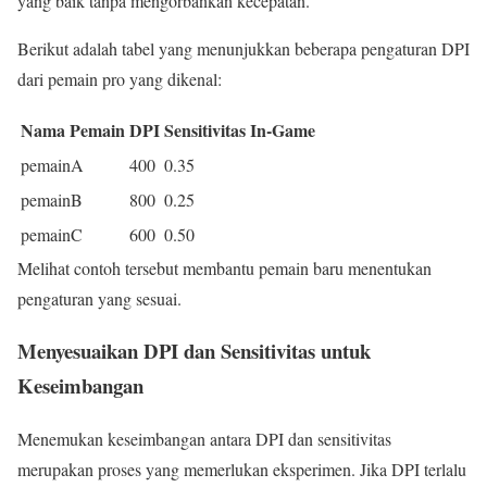
yang baik tanpa mengorbankan kecepatan.
Berikut adalah tabel yang menunjukkan beberapa pengaturan DPI
dari pemain pro yang dikenal:
Nama Pemain
DPI
Sensitivitas In-Game
pemainA
400
0.35
pemainB
800
0.25
pemainC
600
0.50
Melihat contoh tersebut membantu pemain baru menentukan
pengaturan yang sesuai.
Menyesuaikan DPI dan Sensitivitas untuk
Keseimbangan
Menemukan keseimbangan antara DPI dan sensitivitas
merupakan proses yang memerlukan eksperimen. Jika DPI terlalu