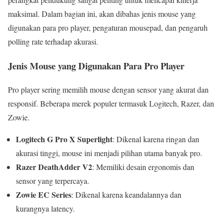
maksimal. Dalam bagian ini, akan dibahas jenis mouse yang
digunakan para pro player, pengaturan mousepad, dan pengaruh
polling rate terhadap akurasi.
Jenis Mouse yang Digunakan Para Pro Player
Pro player sering memilih mouse dengan sensor yang akurat dan
responsif. Beberapa merek populer termasuk Logitech, Razer, dan
Zowie.
Logitech G Pro X Superlight
: Dikenal karena ringan dan
akurasi tinggi, mouse ini menjadi pilihan utama banyak pro.
Razer DeathAdder V2
: Memiliki desain ergonomis dan
sensor yang terpercaya.
Zowie EC Series
: Dikenal karena keandalannya dan
kurangnya latency.