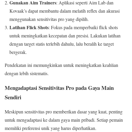
Gunakan Aim Trainers
: Aplikasi seperti Aim Lab dan
Kovaak’s dapat membantu dalam melatih reflex dan akurasi
menggunakan sensitivitas pro yang dipilih.
Latihan Flick Shots
: Fokus pada memperbaiki flick shots
untuk meningkatkan kecepatan dan presisi. Lakukan latihan
dengan target statis terlebih dahulu, lalu beralih ke target
bergerak.
Pendekatan ini memungkinkan untuk meningkatkan keahlian
dengan lebih sistematis.
Mengadaptasi Sensitivitas Pro pada Gaya Main
Sendiri
Meskipun sensitivitas pro memberikan dasar yang kuat, penting
untuk mengadaptasi ke dalam gaya main pribadi. Setiap pemain
memiliki preferensi unik yang harus diperhatikan.