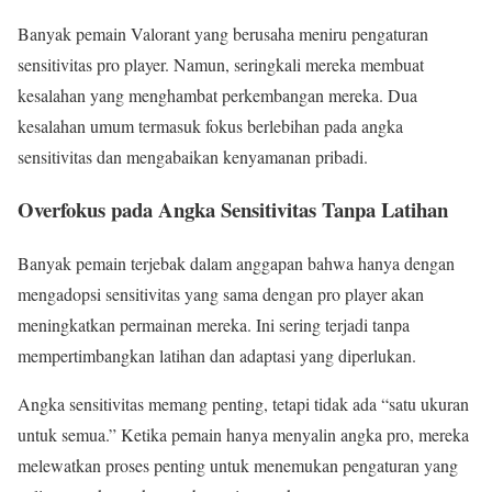
Banyak pemain Valorant yang berusaha meniru pengaturan
sensitivitas pro player. Namun, seringkali mereka membuat
kesalahan yang menghambat perkembangan mereka. Dua
kesalahan umum termasuk fokus berlebihan pada angka
sensitivitas dan mengabaikan kenyamanan pribadi.
Overfokus pada Angka Sensitivitas Tanpa Latihan
Banyak pemain terjebak dalam anggapan bahwa hanya dengan
mengadopsi sensitivitas yang sama dengan pro player akan
meningkatkan permainan mereka. Ini sering terjadi tanpa
mempertimbangkan latihan dan adaptasi yang diperlukan.
Angka sensitivitas memang penting, tetapi tidak ada “satu ukuran
untuk semua.” Ketika pemain hanya menyalin angka pro, mereka
melewatkan proses penting untuk menemukan pengaturan yang