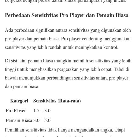
Perbedaan Sensitivitas Pro Player dan Pemain Biasa
Ada perbedaan signifikan antara sensitivitas yang digunakan oleh
pro player dan pemain biasa. Pro player cenderung menggunakan
sensitivitas yang lebih rendah untuk meningkatkan kontrol.
Di sisi lain, pemain biasa mungkin memilih sensitivitas yang lebih
tinggi untuk menghasilkan pergerakan yang lebih cepat. Tabel di
bawah menunjukkan perbandingan sensitivitas antara pro player
dan pemain biasa:
Kategori
Sensitivitas (Rata-rata)
Pro Player
1.5 – 3.0
Pemain Biasa
3.0 – 5.0
Pemilihan sensitivitas tidak hanya mengandalkan angka, tetapi