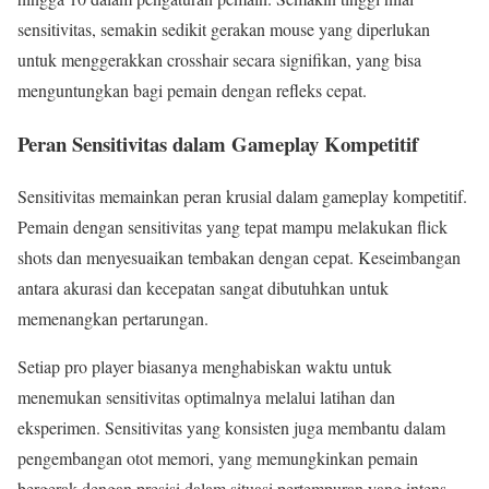
sensitivitas, semakin sedikit gerakan mouse yang diperlukan
untuk menggerakkan crosshair secara signifikan, yang bisa
menguntungkan bagi pemain dengan refleks cepat.
Peran Sensitivitas dalam Gameplay Kompetitif
Sensitivitas memainkan peran krusial dalam gameplay kompetitif.
Pemain dengan sensitivitas yang tepat mampu melakukan flick
shots dan menyesuaikan tembakan dengan cepat. Keseimbangan
antara akurasi dan kecepatan sangat dibutuhkan untuk
memenangkan pertarungan.
Setiap pro player biasanya menghabiskan waktu untuk
menemukan sensitivitas optimalnya melalui latihan dan
eksperimen. Sensitivitas yang konsisten juga membantu dalam
pengembangan otot memori, yang memungkinkan pemain
bergerak dengan presisi dalam situasi pertempuran yang intens.