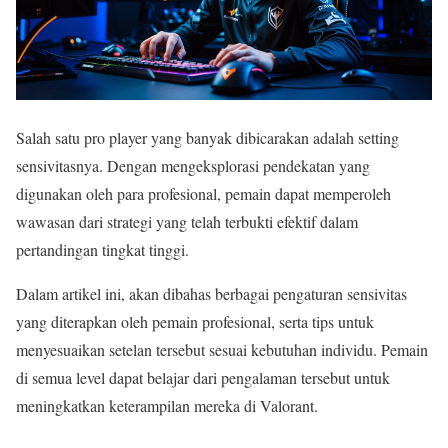
Salah satu pro player yang banyak dibicarakan adalah setting
sensivitasnya. Dengan mengeksplorasi pendekatan yang
digunakan oleh para profesional, pemain dapat memperoleh
wawasan dari strategi yang telah terbukti efektif dalam
pertandingan tingkat tinggi.
Dalam artikel ini, akan dibahas berbagai pengaturan sensivitas
yang diterapkan oleh pemain profesional, serta tips untuk
menyesuaikan setelan tersebut sesuai kebutuhan individu. Pemain
di semua level dapat belajar dari pengalaman tersebut untuk
meningkatkan keterampilan mereka di Valorant.