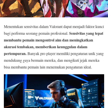
Menentukan sensivitas dalam Valorant dapat menjadi faktor kunci
Sensivitas yang tepat
bagi performa seorang pemain profesional.
membantu pemain mengontrol aim dan meningkatkan
akurasi tembakan, memberikan keunggulan dalam
pertempuran.
Banyak pro player memiliki pengaturan unik yang
mendukung gaya bermain mereka, dan mengikuti jejak mereka
bisa membantu pemain lain menemukan pengaturan ideal.