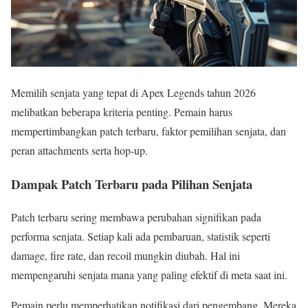
Memilih senjata yang tepat di Apex Legends tahun 2026
melibatkan beberapa kriteria penting. Pemain harus
mempertimbangkan patch terbaru, faktor pemilihan senjata, dan
peran attachments serta hop-up.
Dampak Patch Terbaru pada Pilihan Senjata
Patch terbaru sering membawa perubahan signifikan pada
performa senjata. Setiap kali ada pembaruan, statistik seperti
damage, fire rate, dan recoil mungkin diubah. Hal ini
mempengaruhi senjata mana yang paling efektif di meta saat ini.
Pemain perlu memperhatikan notifikasi dari pengembang. Mereka