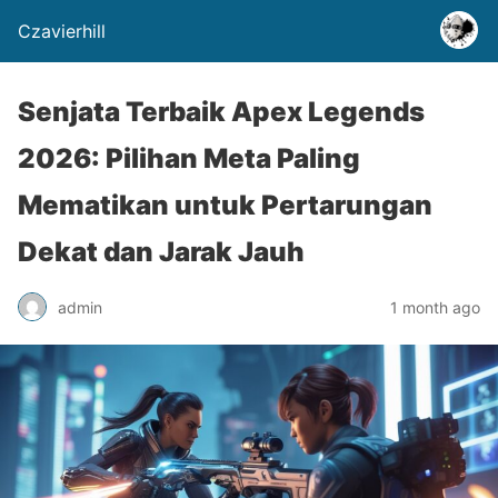
Czavierhill
Senjata Terbaik Apex Legends
2026: Pilihan Meta Paling
Mematikan untuk Pertarungan
Dekat dan Jarak Jauh
admin
1 month ago