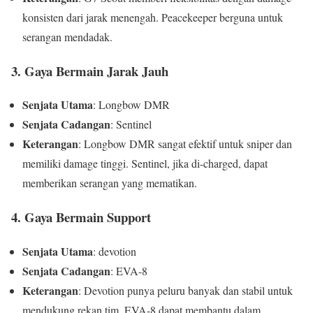
konsisten dari jarak menengah. Peacekeeper berguna untuk
serangan mendadak.
3. Gaya Bermain Jarak Jauh
Senjata Utama
: Longbow DMR
Senjata Cadangan
: Sentinel
Keterangan
: Longbow DMR sangat efektif untuk sniper dan
memiliki damage tinggi. Sentinel, jika di-charged, dapat
memberikan serangan yang mematikan.
4. Gaya Bermain Support
Senjata Utama
: devotion
Senjata Cadangan
: EVA-8
Keterangan
: Devotion punya peluru banyak dan stabil untuk
mendukung rekan tim. EVA-8 dapat membantu dalam