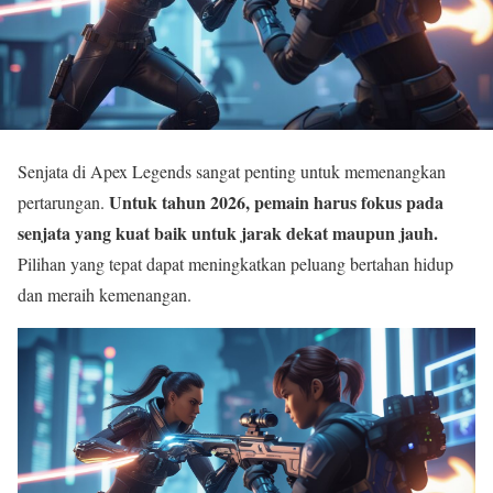
Senjata di Apex Legends sangat penting untuk memenangkan
Untuk tahun 2026, pemain harus fokus pada
pertarungan.
senjata yang kuat baik untuk jarak dekat maupun jauh.
Pilihan yang tepat dapat meningkatkan peluang bertahan hidup
dan meraih kemenangan.