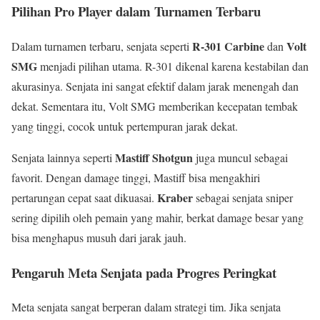
Pilihan Pro Player dalam Turnamen Terbaru
R-301 Carbine
Volt
Dalam turnamen terbaru, senjata seperti
dan
SMG
menjadi pilihan utama. R-301 dikenal karena kestabilan dan
akurasinya. Senjata ini sangat efektif dalam jarak menengah dan
dekat. Sementara itu, Volt SMG memberikan kecepatan tembak
yang tinggi, cocok untuk pertempuran jarak dekat.
Mastiff Shotgun
Senjata lainnya seperti
juga muncul sebagai
favorit. Dengan damage tinggi, Mastiff bisa mengakhiri
Kraber
pertarungan cepat saat dikuasai.
sebagai senjata sniper
sering dipilih oleh pemain yang mahir, berkat damage besar yang
bisa menghapus musuh dari jarak jauh.
Pengaruh Meta Senjata pada Progres Peringkat
Meta senjata sangat berperan dalam strategi tim. Jika senjata