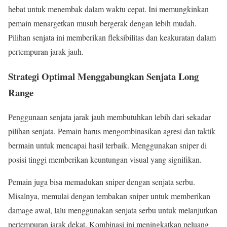
hebat untuk menembak dalam waktu cepat. Ini memungkinkan
pemain menargetkan musuh bergerak dengan lebih mudah.
Pilihan senjata ini memberikan fleksibilitas dan keakuratan dalam
pertempuran jarak jauh.
Strategi Optimal Menggabungkan Senjata Long
Range
Penggunaan senjata jarak jauh membutuhkan lebih dari sekadar
pilihan senjata. Pemain harus mengombinasikan agresi dan taktik
bermain untuk mencapai hasil terbaik. Menggunakan sniper di
posisi tinggi memberikan keuntungan visual yang signifikan.
Pemain juga bisa memadukan sniper dengan senjata serbu.
Misalnya, memulai dengan tembakan sniper untuk memberikan
damage awal, lalu menggunakan senjata serbu untuk melanjutkan
pertempuran jarak dekat. Kombinasi ini meningkatkan peluang