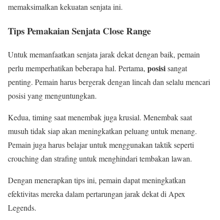
memaksimalkan kekuatan senjata ini.
Tips Pemakaian Senjata Close Range
Untuk memanfaatkan senjata jarak dekat dengan baik, pemain
posisi
perlu memperhatikan beberapa hal. Pertama,
sangat
penting. Pemain harus bergerak dengan lincah dan selalu mencari
posisi yang menguntungkan.
Kedua, timing saat menembak juga krusial. Menembak saat
musuh tidak siap akan meningkatkan peluang untuk menang.
Pemain juga harus belajar untuk menggunakan taktik seperti
crouching dan strafing untuk menghindari tembakan lawan.
Dengan menerapkan tips ini, pemain dapat meningkatkan
efektivitas mereka dalam pertarungan jarak dekat di Apex
Legends.