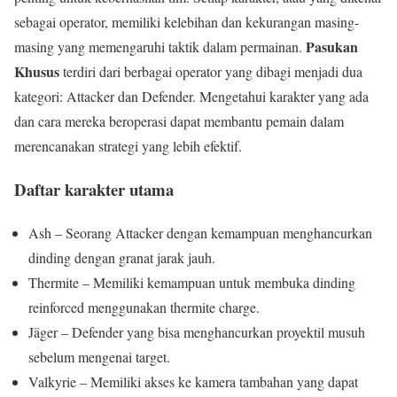
sebagai operator, memiliki kelebihan dan kekurangan masing-
Pasukan
masing yang memengaruhi taktik dalam permainan.
Khusus
terdiri dari berbagai operator yang dibagi menjadi dua
kategori: Attacker dan Defender. Mengetahui karakter yang ada
dan cara mereka beroperasi dapat membantu pemain dalam
merencanakan strategi yang lebih efektif.
Daftar karakter utama
Ash – Seorang Attacker dengan kemampuan menghancurkan
dinding dengan granat jarak jauh.
Thermite – Memiliki kemampuan untuk membuka dinding
reinforced menggunakan thermite charge.
Jäger – Defender yang bisa menghancurkan proyektil musuh
sebelum mengenai target.
Valkyrie – Memiliki akses ke kamera tambahan yang dapat