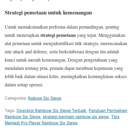
Strategi pemetaan untuk kemenangan
Untuk memaksimalkan performa dalam pertandingan, penting
strategi pemetaan
untuk menerapkan
yang tepat. Menggunakan
alat pemetaan untuk mengidentifikasi titik strategis, merencanakan
rute attack and defense, serta berkolaborasi dengan tim adalah
kunci untuk meraih kemenangan. Dengan pengetahuan yang
mendalam tentang peta, pemain dapat membuat keputusan yang
lebih baik dalam situasi kritis, meningkatkan kemungkinan sukses
dalam setiap operasi.
Categories:
Raibow Six Siege
Tags:
Operator Rainbow Six Siege Terbaik
,
Panduan Permainan
Rainbow Six Siege
,
strategi bermain rainbow six siege
,
Tips
Menjadi Pro Player Rainbow Six Siege