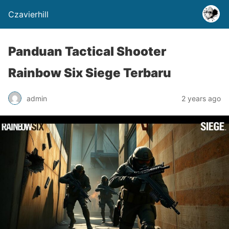
Czavierhill
Panduan Tactical Shooter
Rainbow Six Siege Terbaru
admin
2 years ago