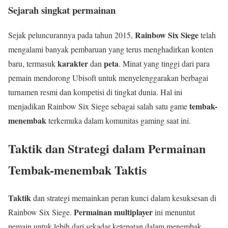
Sejarah singkat permainan
Rainbow Six Siege
Sejak peluncurannya pada tahun 2015,
telah
mengalami banyak pembaruan yang terus menghadirkan konten
karakter
peta
baru, termasuk
dan
. Minat yang tinggi dari para
pemain mendorong Ubisoft untuk menyelenggarakan berbagai
turnamen resmi dan kompetisi di tingkat dunia. Hal ini
tembak-
menjadikan Rainbow Six Siege sebagai salah satu game
menembak
terkemuka dalam komunitas gaming saat ini.
Taktik dan Strategi dalam Permainan
Tembak-menembak Taktis
Taktik
dan strategi memainkan peran kunci dalam kesuksesan di
Permainan multiplayer
Rainbow Six Siege.
ini menuntut
pemain untuk lebih dari sekadar ketepatan dalam menembak.