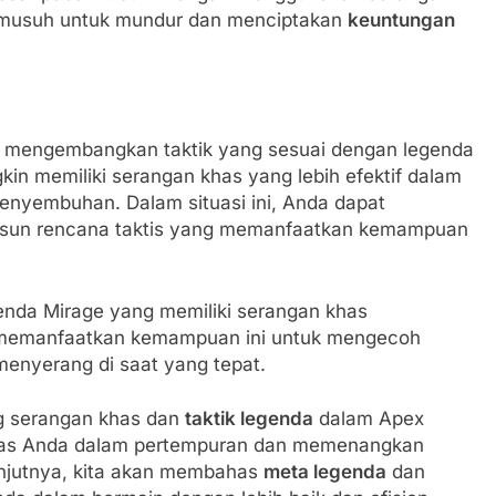
 musuh untuk mundur dan menciptakan
keuntungan
uk mengembangkan taktik yang sesuai dengan legenda
n memiliki serangan khas yang lebih efektif dalam
 penyembuhan. Dalam situasi ini, Anda dapat
yusun rencana taktis yang memanfaatkan kemampuan
enda Mirage yang memiliki serangan khas
memanfaatkan kemampuan ini untuk mengecoh
enyerang di saat yang tepat.
 serangan khas dan
taktik legenda
dalam Apex
itas Anda dalam pertempuran dan memenangkan
anjutnya, kita akan membahas
meta legenda
dan