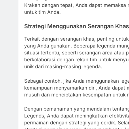
Kraken dengan tepat, Anda dapat memaksa
untuk tim Anda.
Strategi Menggunakan Serangan Khas
Terkait dengan serangan khas, penting unt
yang Anda gunakan. Beberapa legenda mungki
situasi tertentu, seperti serangan area atau
berkolaborasi dengan rekan tim untuk men
unik dari masing-masing legenda.
Sebagai contoh, jika Anda menggunakan leg
kemampuan menyamarkan diri, Anda dapat 
musuh dan menciptakan kesempatan untuk m
Dengan pemahaman yang mendalam tentang
Legends, Anda dapat meningkatkan efektiv
permainan dengan strategi yang cerdik. Sel