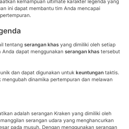
atkan kemampuan ultimate karakter legenda yang
n ini dapat membantu tim Anda mencapai
pertempuran.
egenda
ail tentang
serangan khas
yang dimiliki oleh setiap
na Anda dapat menggunakan
serangan khas
tersebut
unik dan dapat digunakan untuk
keuntungan
taktis.
k mengubah dinamika pertempuran dan melawan
ikan adalah serangan Kraken yang dimiliki oleh
 pemanggilan serangan udara yang menghancurkan
besar pada musuh. Dengan menggunakan serangan