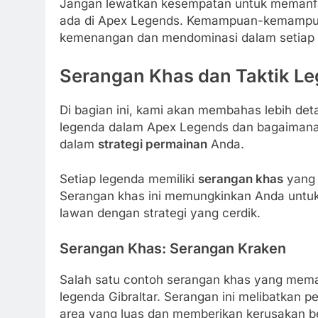
Jangan lewatkan kesempatan untuk memanfa
ada di Apex Legends. Kemampuan-kemampua
kemenangan dan mendominasi dalam setiap 
Serangan Khas dan Taktik L
Di bagian ini, kami akan membahas lebih det
legenda dalam Apex Legends dan bagaima
dalam
strategi permainan
Anda.
Setiap legenda memiliki
serangan khas
yang 
Serangan khas ini memungkinkan Anda untu
lawan dengan strategi yang cerdik.
Serangan Khas: Serangan Kraken
Salah satu contoh serangan khas yang memat
legenda Gibraltar. Serangan ini melibatkan
area yang luas dan memberikan kerusakan 