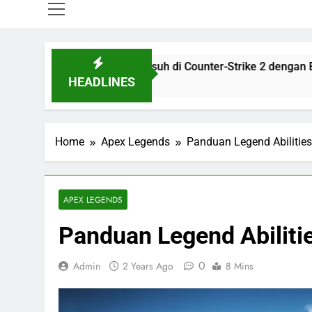
mantau Musuh di Counter-Strike 2 dengan Efektif
HEADLINES
Home
Apex Legends
Panduan Legend Abilitie
APEX LEGENDS
Panduan Legend Abiliti
0
Admin
2 Years Ago
8 Mins