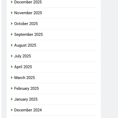
December 2025
November 2025
October 2025
September 2025
August 2025
July 2025
April 2025
March 2025
February 2025
January 2025
December 2024