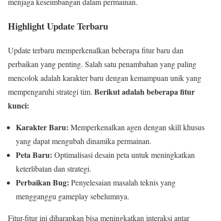
menjaga keseimbangan dalam permainan.
Highlight Update Terbaru
Update terbaru memperkenalkan beberapa fitur baru dan
perbaikan yang penting. Salah satu penambahan yang paling
mencolok adalah karakter baru dengan kemampuan unik yang
Berikut adalah beberapa fitur
mempengaruhi strategi tim.
kunci:
Karakter Baru:
Memperkenalkan agen dengan skill khusus
yang dapat mengubah dinamika permainan.
Peta Baru:
Optimalisasi desain peta untuk meningkatkan
keterlibatan dan strategi.
Perbaikan Bug:
Penyelesaian masalah teknis yang
mengganggu gameplay sebelumnya.
Fitur-fitur ini diharapkan bisa meningkatkan interaksi antar