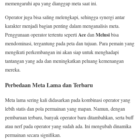
memengaruhi apa yang dianggap meta saat ini.
Operator juga bisa saling melengkapi, sehingga synergi antar
karakter menjadi bagian penting dalam menganalisis meta.
Ace
Melusi
Penggunaan operator tertentu seperti
dan
bisa
mendominasi, tergantung pada peta dan tujuan. Para pemain yang
mengikuti perkembangan ini akan siap untuk menghadapi
tantangan yang ada dan meningkatkan peluang kemenangan
mereka.
Perbedaan Meta Lama dan Terbaru
Meta lama sering kali didasarkan pada kombinasi operator yang
lebih statis dan pola permainan yang mapan. Namun, dengan
pembaruan terbaru, banyak operator baru ditambahkan, serta buff
atau nerf pada operator yang sudah ada. Ini mengubah dinamika
permainan secara signifikan.