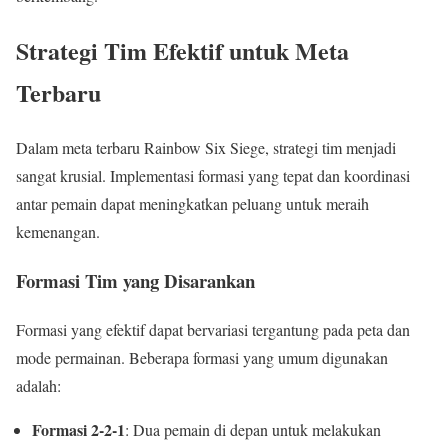
Strategi Tim Efektif untuk Meta
Terbaru
Dalam meta terbaru Rainbow Six Siege, strategi tim menjadi
sangat krusial. Implementasi formasi yang tepat dan koordinasi
antar pemain dapat meningkatkan peluang untuk meraih
kemenangan.
Formasi Tim yang Disarankan
Formasi yang efektif dapat bervariasi tergantung pada peta dan
mode permainan. Beberapa formasi yang umum digunakan
adalah:
Formasi 2-2-1
: Dua pemain di depan untuk melakukan