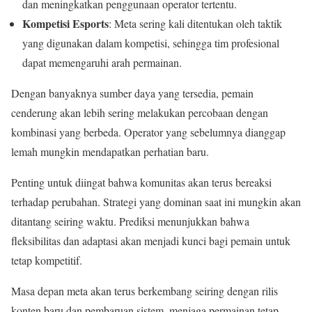
dan meningkatkan penggunaan operator tertentu.
Kompetisi Esports
: Meta sering kali ditentukan oleh taktik
yang digunakan dalam kompetisi, sehingga tim profesional
dapat memengaruhi arah permainan.
Dengan banyaknya sumber daya yang tersedia, pemain
cenderung akan lebih sering melakukan percobaan dengan
kombinasi yang berbeda. Operator yang sebelumnya dianggap
lemah mungkin mendapatkan perhatian baru.
Penting untuk diingat bahwa komunitas akan terus bereaksi
terhadap perubahan. Strategi yang dominan saat ini mungkin akan
ditantang seiring waktu. Prediksi menunjukkan bahwa
fleksibilitas dan adaptasi akan menjadi kunci bagi pemain untuk
tetap kompetitif.
Masa depan meta akan terus berkembang seiring dengan rilis
konten baru dan pembaruan sistem, menjaga permainan tetap