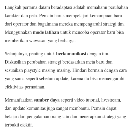
Langkah pertama dalam beradaptasi adalah memahami perubahan
karakter dan peta. Pemain harus mempelajari kemampuan baru
dari operator dan bagaimana mereka mempengaruhi strategi tim.
mode latihan
Menggunakan
untuk mencoba operator baru bisa
memberikan wawasan yang berharga.
berkomunikasi
Selanjutnya, penting untuk
dengan tim.
Diskusikan perubahan strategi berdasarkan meta baru dan
sesuaikan playstyle masing-masing. Hindari bermain dengan cara
yang sama seperti sebelum update, karena itu bisa memengaruhi
efektivitas permainan.
sumber daya
Memanfaatkan
seperti video tutorial, livestream,
dan update komunitas juga sangat membantu. Pemain dapat
belajar dari pengalaman orang lain dan menerapkan strategi yang
terbukti efektif.