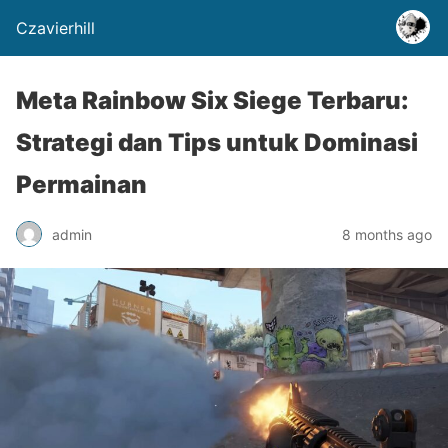
Czavierhill
Meta Rainbow Six Siege Terbaru:
Strategi dan Tips untuk Dominasi
Permainan
admin
8 months ago