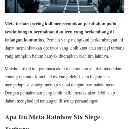
Meta terbaru sering kali mencerminkan perubahan pada
keseimbangan permainan dan tren yang berkembang di
kalangan komunitas.
Pemain yang mengikuti perkembangan ini
dapat memanfaatkan operator yang lebih kuat atau strategi terbaru
yang mungkin belum banyak diterapkan oleh tim lainnya.
Melalui artikel ini, pembaca akan menemukan analisis mendalam
tentang operator kunci, taktik yang efektif, dan bagaimana
mengadaptasi strategi mereka sesuai dengan perubahan meta.
Dengan pemahaman yang lebih baik, mereka akan lebih siap
dalam menghadapi tantangan di setiap pertandingan.
Apa Itu Meta Rainbow Six Siege
Terbaru