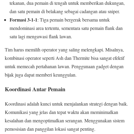
tekanan, dua pemain di tengah untuk memberikan dukungan,
dan satu pemain di belakang sebagai cadangan atau sniper.
Formasi 3-1-1
: Tiga pemain bergerak bersama untuk
mendominasi area tertentu, sementara satu pemain flank dan
satu lagi mengawasi flank lawan.
Tim harus memilih operator yang saling melengkapi. Misalnya,
kombinasi operator seperti Ash dan Thermite bisa sangat efektif
untuk memecah pertahanan lawan. Penggunaan gadget dengan
bijak juga dapat memberi keunggulan.
Koordinasi Antar Pemain
Koordinasi adalah kunci untuk menjalankan strategi dengan baik.
Komunikasi yang jelas dan tepat waktu akan meminimalkan
kesalahan dan mengoptimalkan serangan. Menggunakan sistem
pemosisian dan panggilan lokasi sangat penting.