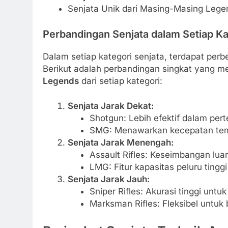
Senjata Unik dari Masing-Masing Lege
Perbandingan Senjata dalam Setiap Ka
Dalam setiap kategori senjata, terdapat perbe
Berikut adalah perbandingan singkat yang 
Legends
dari setiap kategori:
Senjata Jarak Dekat:
Shotgun: Lebih efektif dalam per
SMG: Menawarkan kecepatan temb
Senjata Jarak Menengah:
Assault Rifles: Keseimbangan luar
LMG: Fitur kapasitas peluru tinggi
Senjata Jarak Jauh:
Sniper Rifles: Akurasi tinggi untuk
Marksman Rifles: Fleksibel untuk 