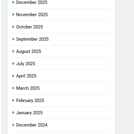
December 2025
November 2025
October 2025
September 2025
August 2025
July 2025
April 2025
March 2025
February 2025
January 2025
December 2024