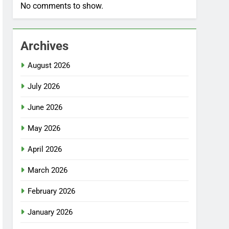
No comments to show.
Archives
August 2026
July 2026
June 2026
May 2026
April 2026
March 2026
February 2026
January 2026