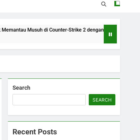
 di Counter-Strike 2 dengan Efektif
Mengen
4 Days A
Search
SEARCH
Recent Posts