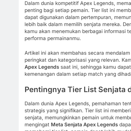
Dalam dunia kompetitif Apex Legends, mem
penting bagi setiap pemain. Tier list ini me
dapat digunakan dalam pertempuran, memu
lebih baik dalam memilih senjata mereka. 
kamu akan menemukan berbagai informasi ter
performa permainanmu.
Artikel ini akan membahas secara mendalam 
peringkat dan kategorisasi yang relevan. K
Apex Legends
saat ini, sehingga kamu dapat
kemenangan dalam setiap match yang dihad
Pentingnya Tier List Senjata
Dalam dunia Apex Legends, pemahaman tenta
strategis yang signifikan. Tier list ini memb
senjata, memungkinkan pemain untuk membuat 
mengingat
Meta Senjata Apex Legends
dapat