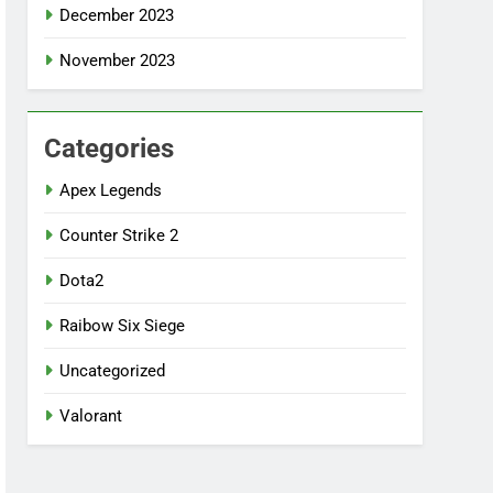
December 2023
November 2023
Categories
Apex Legends
Counter Strike 2
Dota2
Raibow Six Siege
Uncategorized
Valorant