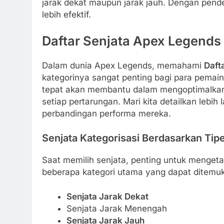
jarak dekat maupun jarak jauh. Dengan pend
lebih efektif.
Daftar Senjata Apex Legends 
Dalam dunia Apex Legends, memahami
Daft
kategorinya sangat penting bagi para pemai
tepat akan membantu dalam mengoptimalkan 
setiap pertarungan. Mari kita detailkan lebih
perbandingan performa mereka.
Senjata Kategorisasi Berdasarkan Tip
Saat memilih senjata, penting untuk menget
beberapa kategori utama yang dapat ditemu
Senjata Jarak Dekat
Senjata Jarak Menengah
Senjata Jarak Jauh