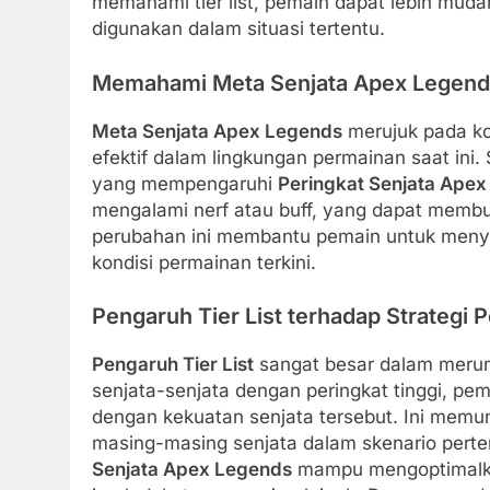
memahami tier list, pemain dapat lebih muda
digunakan dalam situasi tertentu.
Memahami Meta Senjata Apex Legend
Meta Senjata Apex Legends
merujuk pada ko
efektif dalam lingkungan permainan saat in
yang mempengaruhi
Peringkat Senjata Ape
mengalami nerf atau buff, yang dapat membu
perubahan ini membantu pemain untuk menye
kondisi permainan terkini.
Pengaruh Tier List terhadap Strategi 
Pengaruh Tier List
sangat besar dalam merum
senjata-senjata dengan peringkat tinggi, p
dengan kekuatan senjata tersebut. Ini memu
masing-masing senjata dalam skenario pert
Senjata Apex Legends
mampu mengoptimalka