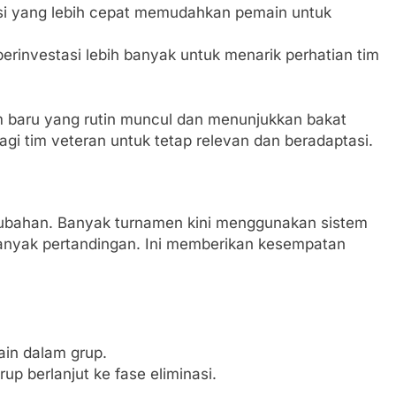
i yang lebih cepat memudahkan pemain untuk
erinvestasi lebih banyak untuk menarik perhatian tim
im baru yang rutin muncul dan menunjukkan bakat
agi tim veteran untuk tetap relevan dan beradaptasi.
ubahan. Banyak turnamen kini menggunakan sistem
banyak pertandingan. Ini memberikan kesempatan
in dalam grup.
up berlanjut ke fase eliminasi.