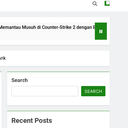
Counter-Strike 2 dengan Efektif
Mengenal S
5 Days Ago
rik
Search
SEARCH
Recent Posts