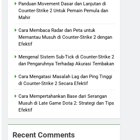
Panduan Movement Dasar dan Lanjutan di
Counter-Strike 2 Untuk Pemain Pemula dan
Mahir
Cara Membaca Radar dan Peta untuk
Memantau Musuh di Counter-Strike 2 dengan
Efektif
Mengenal Sistem Sub-Tick di Counter-Strike 2
dan Pengaruhnya Terhadap Akurasi Tembakan
Cara Mengatasi Masalah Lag dan Ping Tinggi
di Counter-Strike 2 Secara Efektif
Cara Mempertahankan Base dari Serangan
Musuh di Late Game Dota 2: Strategi dan Tips
Efektif
Recent Comments