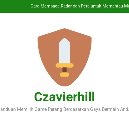
Cara Membaca Radar dan Peta untuk Memantau Musu
Mengenal Sistem Sub-Tick di Counter-Strike 2 dan P
Cara Mengatasi Masalah Lag dan Ping Tin
Panduan Movement Dasar dan Lanjutan di Counter-St
Cara Membaca Radar dan Peta untuk Memantau Musu
Mengenal Sistem Sub-Tick di Counter-Strike 2 dan P
Cara Mengatasi Masalah Lag dan Ping Tin
Czavierhill
anduan Memilih Game Perang Berdasarkan Gaya Bermain And