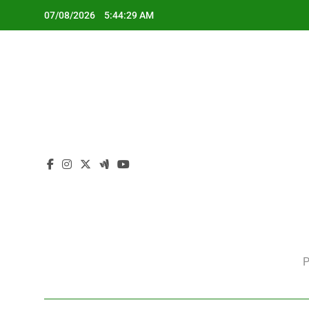
Skip
07/08/2026
5:44:31 AM
to
content
P