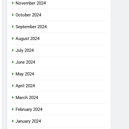
November 2024
October 2024
September 2024
August 2024
July 2024
June 2024
May 2024
April 2024
March 2024
February 2024
January 2024