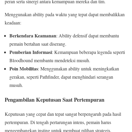
peran serta sinergi antara kemampuan mereka dan tim.
Menggunakan ability pada waktu yang tepat dapat membalikkan
keadaan:
Berkendara Keamanan
: Ability defensif dapat membantu
pemain bertahan saat diserang.
Pemberian Informasi
: Kemampuan beberapa legenda seperti
Bloodhound membantu mendeteksi musuh.
Poin Mobilitas
: Menggunakan ability untuk meningkatkan
gerakan, seperti Pathfinder, dapat menghindari serangan
musuh.
Pengambilan Keputusan Saat Pertempuran
Keputusan yang cepat dan tepat sangat berpengaruh pada hasil
pertempuran. Di tengah pertarungan intens, pemain harus
mengembangkan insting untuk membuat pilihan strategis.