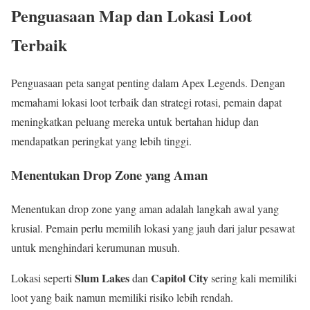
Penguasaan Map dan Lokasi Loot
Terbaik
Penguasaan peta sangat penting dalam Apex Legends. Dengan
memahami lokasi loot terbaik dan strategi rotasi, pemain dapat
meningkatkan peluang mereka untuk bertahan hidup dan
mendapatkan peringkat yang lebih tinggi.
Menentukan Drop Zone yang Aman
Menentukan drop zone yang aman adalah langkah awal yang
krusial. Pemain perlu memilih lokasi yang jauh dari jalur pesawat
untuk menghindari kerumunan musuh.
Slum Lakes
Capitol City
Lokasi seperti
dan
sering kali memiliki
loot yang baik namun memiliki risiko lebih rendah.