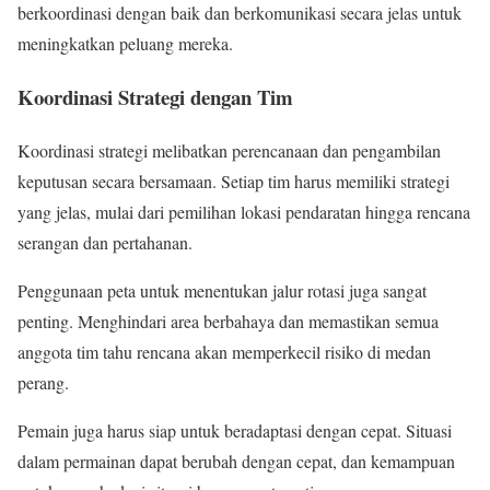
berkoordinasi dengan baik dan berkomunikasi secara jelas untuk
meningkatkan peluang mereka.
Koordinasi Strategi dengan Tim
Koordinasi strategi melibatkan perencanaan dan pengambilan
keputusan secara bersamaan. Setiap tim harus memiliki strategi
yang jelas, mulai dari pemilihan lokasi pendaratan hingga rencana
serangan dan pertahanan.
Penggunaan peta untuk menentukan jalur rotasi juga sangat
penting. Menghindari area berbahaya dan memastikan semua
anggota tim tahu rencana akan memperkecil risiko di medan
perang.
Pemain juga harus siap untuk beradaptasi dengan cepat. Situasi
dalam permainan dapat berubah dengan cepat, dan kemampuan