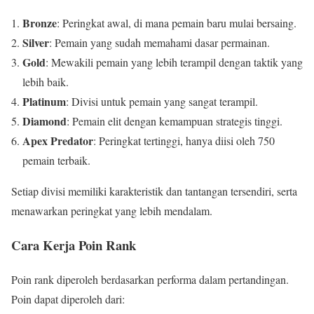
Bronze
: Peringkat awal, di mana pemain baru mulai bersaing.
Silver
: Pemain yang sudah memahami dasar permainan.
Gold
: Mewakili pemain yang lebih terampil dengan taktik yang
lebih baik.
Platinum
: Divisi untuk pemain yang sangat terampil.
Diamond
: Pemain elit dengan kemampuan strategis tinggi.
Apex Predator
: Peringkat tertinggi, hanya diisi oleh 750
pemain terbaik.
Setiap divisi memiliki karakteristik dan tantangan tersendiri, serta
menawarkan peringkat yang lebih mendalam.
Cara Kerja Poin Rank
Poin rank diperoleh berdasarkan performa dalam pertandingan.
Poin dapat diperoleh dari: