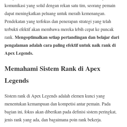
komunikasi yang solid dengan rekan satu tim, seorang pemain
dapat meningkatkan peluang untuk meraih kemenangan.
Pendekatan yang terfokus dan penerapan strategi yang telah
terbukti efektif akan membawa mereka lebih cepat ke puncak
Mengoptimalkan setiap pertandingan dan belajar dari
rank.
pengalaman adalah cara paling efektif untuk naik rank di
Apex Legends.
Memahami Sistem Rank di Apex
Legends
Sistem rank di Apex Legends adalah elemen kunci yang
menentukan kemampuan dan kompetisi antar pemain. Pada
bagian ini, fokus akan diberikan pada definisi sistem peringkat,
jenis rank yang ada, dan bagaimana poin rank bekerja.