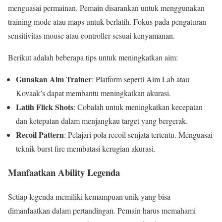
menguasai permainan. Pemain disarankan untuk menggunakan
training mode atau maps untuk berlatih. Fokus pada pengaturan
sensitivitas mouse atau controller sesuai kenyamanan.
Berikut adalah beberapa tips untuk meningkatkan aim:
Gunakan Aim Trainer
: Platform seperti Aim Lab atau
Kovaak’s dapat membantu meningkatkan akurasi.
Latih Flick Shots
: Cobalah untuk meningkatkan kecepatan
dan ketepatan dalam menjangkau target yang bergerak.
Recoil Pattern
: Pelajari pola recoil senjata tertentu. Menguasai
teknik burst fire membatasi kerugian akurasi.
Manfaatkan Ability Legenda
Setiap legenda memiliki kemampuan unik yang bisa
dimanfaatkan dalam pertandingan. Pemain harus memahami