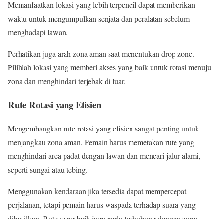
Memanfaatkan lokasi yang lebih terpencil dapat memberikan
waktu untuk mengumpulkan senjata dan peralatan sebelum
menghadapi lawan.
Perhatikan juga arah zona aman saat menentukan drop zone.
Pilihlah lokasi yang memberi akses yang baik untuk rotasi menuju
zona dan menghindari terjebak di luar.
Rute Rotasi yang Efisien
Mengembangkan rute rotasi yang efisien sangat penting untuk
menjangkau zona aman. Pemain harus memetakan rute yang
menghindari area padat dengan lawan dan mencari jalur alami,
seperti sungai atau tebing.
Menggunakan kendaraan jika tersedia dapat mempercepat
perjalanan, tetapi pemain harus waspada terhadap suara yang
dihasilkan. Rute yang baik juga perlu terhubung dengan zona