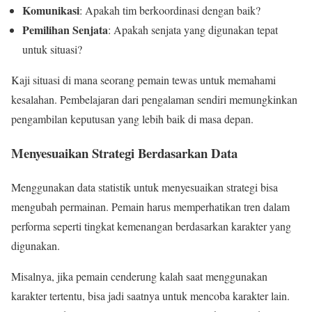
Komunikasi
: Apakah tim berkoordinasi dengan baik?
Pemilihan Senjata
: Apakah senjata yang digunakan tepat
untuk situasi?
Kaji situasi di mana seorang pemain tewas untuk memahami
kesalahan. Pembelajaran dari pengalaman sendiri memungkinkan
pengambilan keputusan yang lebih baik di masa depan.
Menyesuaikan Strategi Berdasarkan Data
Menggunakan data statistik untuk menyesuaikan strategi bisa
mengubah permainan. Pemain harus memperhatikan tren dalam
performa seperti tingkat kemenangan berdasarkan karakter yang
digunakan.
Misalnya, jika pemain cenderung kalah saat menggunakan
karakter tertentu, bisa jadi saatnya untuk mencoba karakter lain.