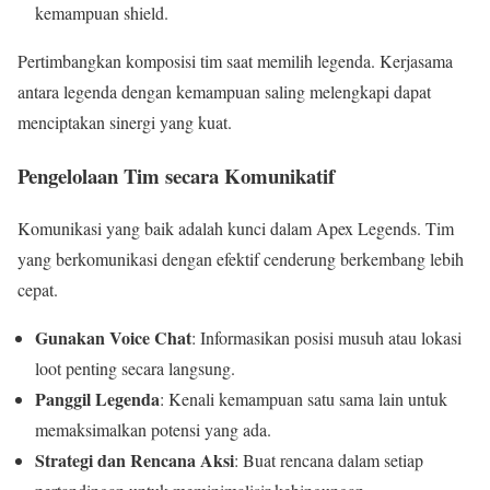
kemampuan shield.
Pertimbangkan komposisi tim saat memilih legenda. Kerjasama
antara legenda dengan kemampuan saling melengkapi dapat
menciptakan sinergi yang kuat.
Pengelolaan Tim secara Komunikatif
Komunikasi yang baik adalah kunci dalam Apex Legends. Tim
yang berkomunikasi dengan efektif cenderung berkembang lebih
cepat.
Gunakan Voice Chat
: Informasikan posisi musuh atau lokasi
loot penting secara langsung.
Panggil Legenda
: Kenali kemampuan satu sama lain untuk
memaksimalkan potensi yang ada.
Strategi dan Rencana Aksi
: Buat rencana dalam setiap