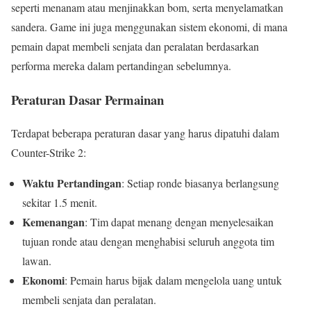
seperti menanam atau menjinakkan bom, serta menyelamatkan
sandera. Game ini juga menggunakan sistem ekonomi, di mana
pemain dapat membeli senjata dan peralatan berdasarkan
performa mereka dalam pertandingan sebelumnya.
Peraturan Dasar Permainan
Terdapat beberapa peraturan dasar yang harus dipatuhi dalam
Counter-Strike 2:
Waktu Pertandingan
: Setiap ronde biasanya berlangsung
sekitar 1.5 menit.
Kemenangan
: Tim dapat menang dengan menyelesaikan
tujuan ronde atau dengan menghabisi seluruh anggota tim
lawan.
Ekonomi
: Pemain harus bijak dalam mengelola uang untuk
membeli senjata dan peralatan.