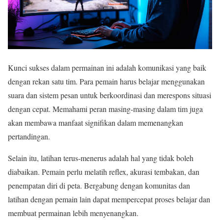
Kunci sukses dalam permainan ini adalah komunikasi yang baik
dengan rekan satu tim. Para pemain harus belajar menggunakan
suara dan sistem pesan untuk berkoordinasi dan merespons situasi
dengan cepat. Memahami peran masing-masing dalam tim juga
akan membawa manfaat signifikan dalam memenangkan
pertandingan.
Selain itu, latihan terus-menerus adalah hal yang tidak boleh
diabaikan. Pemain perlu melatih reflex, akurasi tembakan, dan
penempatan diri di peta. Bergabung dengan komunitas dan
latihan dengan pemain lain dapat mempercepat proses belajar dan
membuat permainan lebih menyenangkan.