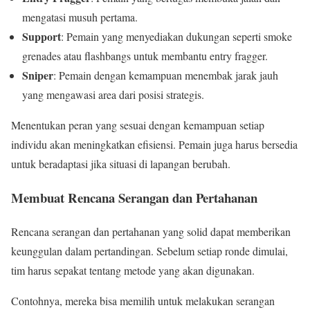
mengatasi musuh pertama.
Support
: Pemain yang menyediakan dukungan seperti smoke
grenades atau flashbangs untuk membantu entry fragger.
Sniper
: Pemain dengan kemampuan menembak jarak jauh
yang mengawasi area dari posisi strategis.
Menentukan peran yang sesuai dengan kemampuan setiap
individu akan meningkatkan efisiensi. Pemain juga harus bersedia
untuk beradaptasi jika situasi di lapangan berubah.
Membuat Rencana Serangan dan Pertahanan
Rencana serangan dan pertahanan yang solid dapat memberikan
keunggulan dalam pertandingan. Sebelum setiap ronde dimulai,
tim harus sepakat tentang metode yang akan digunakan.
Contohnya, mereka bisa memilih untuk melakukan serangan