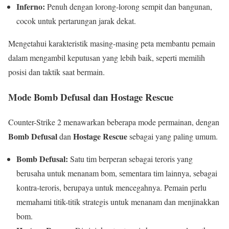
Inferno:
Penuh dengan lorong-lorong sempit dan bangunan,
cocok untuk pertarungan jarak dekat.
Mengetahui karakteristik masing-masing peta membantu pemain
dalam mengambil keputusan yang lebih baik, seperti memilih
posisi dan taktik saat bermain.
Mode Bomb Defusal dan Hostage Rescue
Counter-Strike 2 menawarkan beberapa mode permainan, dengan
Bomb Defusal
Hostage Rescue
dan
sebagai yang paling umum.
Bomb Defusal:
Satu tim berperan sebagai teroris yang
berusaha untuk menanam bom, sementara tim lainnya, sebagai
kontra-teroris, berupaya untuk mencegahnya. Pemain perlu
memahami titik-titik strategis untuk menanam dan menjinakkan
bom.