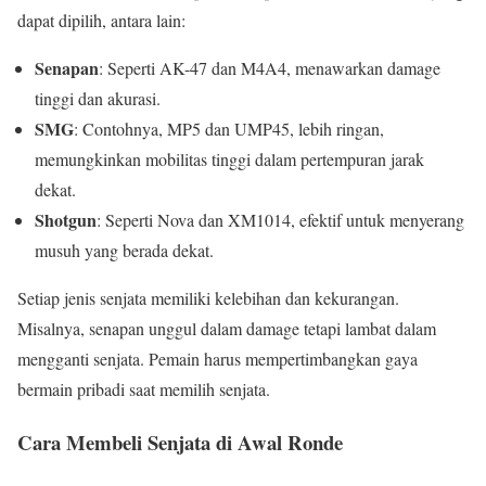
dapat dipilih, antara lain:
Senapan
: Seperti AK-47 dan M4A4, menawarkan damage
tinggi dan akurasi.
SMG
: Contohnya, MP5 dan UMP45, lebih ringan,
memungkinkan mobilitas tinggi dalam pertempuran jarak
dekat.
Shotgun
: Seperti Nova dan XM1014, efektif untuk menyerang
musuh yang berada dekat.
Setiap jenis senjata memiliki kelebihan dan kekurangan.
Misalnya, senapan unggul dalam damage tetapi lambat dalam
mengganti senjata. Pemain harus mempertimbangkan gaya
bermain pribadi saat memilih senjata.
Cara Membeli Senjata di Awal Ronde