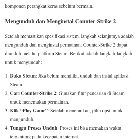
komponen perangkat keras sebelum bermain.
Mengunduh dan Menginstal Counter-Strike 2
Setelah memastikan spesifikasi sistem, langkah selanjutnya adalah
mengunduh dan menginstal permainan. Counter-Strike 2 dapat
diunduh melalui platform Steam. Berikut adalah langkah-langkah
untuk mengunduh:
Buka Steam
: Jika belum memiliki, unduh dan instal aplikasi
Steam.
Cari Counter-Strike 2
: Gunakan fitur pencarian di Steam
untuk menemukan permainan.
Klik “Play Game”
: Setelah menemukan, pilih opsi untuk
mengunduh.
Tunggu Proses Unduh
: Proses ini bisa memakan waktu
tergantung pada kecepatan internet.