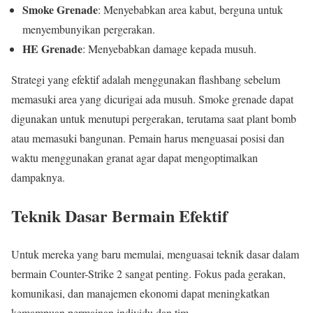
Smoke Grenade
: Menyebabkan area kabut, berguna untuk
menyembunyikan pergerakan.
HE Grenade
: Menyebabkan damage kepada musuh.
Strategi yang efektif adalah menggunakan flashbang sebelum
memasuki area yang dicurigai ada musuh. Smoke grenade dapat
digunakan untuk menutupi pergerakan, terutama saat plant bomb
atau memasuki bangunan. Pemain harus menguasai posisi dan
waktu menggunakan granat agar dapat mengoptimalkan
dampaknya.
Teknik Dasar Bermain Efektif
Untuk mereka yang baru memulai, menguasai teknik dasar dalam
bermain Counter-Strike 2 sangat penting. Fokus pada gerakan,
komunikasi, dan manajemen ekonomi dapat meningkatkan
kemampuan permainan individu dan tim.