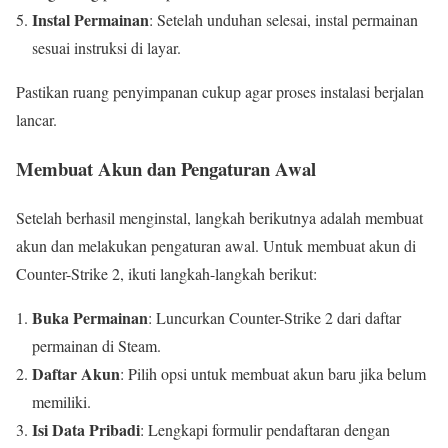
Instal Permainan
: Setelah unduhan selesai, instal permainan
sesuai instruksi di layar.
Pastikan ruang penyimpanan cukup agar proses instalasi berjalan
lancar.
Membuat Akun dan Pengaturan Awal
Setelah berhasil menginstal, langkah berikutnya adalah membuat
akun dan melakukan pengaturan awal. Untuk membuat akun di
Counter-Strike 2, ikuti langkah-langkah berikut:
Buka Permainan
: Luncurkan Counter-Strike 2 dari daftar
permainan di Steam.
Daftar Akun
: Pilih opsi untuk membuat akun baru jika belum
memiliki.
Isi Data Pribadi
: Lengkapi formulir pendaftaran dengan