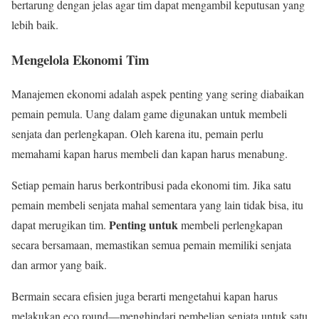
bertarung dengan jelas agar tim dapat mengambil keputusan yang
lebih baik.
Mengelola Ekonomi Tim
Manajemen ekonomi adalah aspek penting yang sering diabaikan
pemain pemula. Uang dalam game digunakan untuk membeli
senjata dan perlengkapan. Oleh karena itu, pemain perlu
memahami kapan harus membeli dan kapan harus menabung.
Setiap pemain harus berkontribusi pada ekonomi tim. Jika satu
pemain membeli senjata mahal sementara yang lain tidak bisa, itu
Penting untuk
dapat merugikan tim.
membeli perlengkapan
secara bersamaan, memastikan semua pemain memiliki senjata
dan armor yang baik.
Bermain secara efisien juga berarti mengetahui kapan harus
melakukan eco round—menghindari pembelian senjata untuk satu