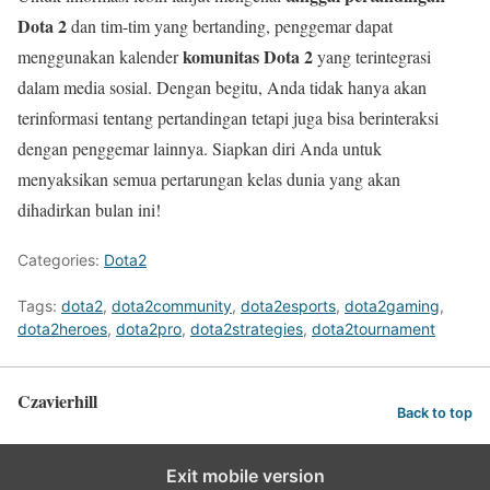
Dota 2
dan tim-tim yang bertanding, penggemar dapat
komunitas Dota 2
menggunakan kalender
yang terintegrasi
dalam media sosial. Dengan begitu, Anda tidak hanya akan
terinformasi tentang pertandingan tetapi juga bisa berinteraksi
dengan penggemar lainnya. Siapkan diri Anda untuk
menyaksikan semua pertarungan kelas dunia yang akan
dihadirkan bulan ini!
Categories:
Dota2
Tags:
dota2
,
dota2community
,
dota2esports
,
dota2gaming
,
dota2heroes
,
dota2pro
,
dota2strategies
,
dota2tournament
Czavierhill
Back to top
Exit mobile version