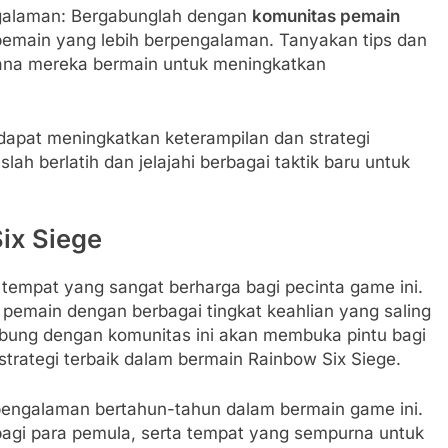
engalaman: Bergabunglah dengan
komunitas pemain
 pemain yang lebih berpengalaman. Tanyakan tips dan
mana mereka bermain untuk meningkatkan
 dapat meningkatkan keterampilan dan strategi
ah berlatih dan jelajahi berbagai taktik baru untuk
ix Siege
tempat yang sangat berharga bagi pecinta game ini.
emain dengan berbagai tingkat keahlian yang saling
ung dengan komunitas ini akan membuka pintu bagi
trategi terbaik dalam bermain Rainbow Six Siege.
 pengalaman bertahun-tahun dalam bermain game ini.
bagi para pemula, serta tempat yang sempurna untuk