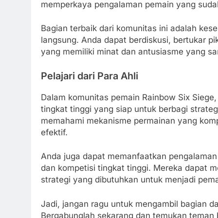
memperkaya pengalaman pemain yang suda
Bagian terbaik dari komunitas ini adalah ke
langsung. Anda dapat berdiskusi, bertukar p
yang memiliki minat dan antusiasme yang sa
Pelajari dari Para Ahli
Dalam komunitas pemain Rainbow Six Siege
tingkat tinggi yang siap untuk berbagi strat
memahami mekanisme permainan yang kompl
efektif.
Anda juga dapat memanfaatkan pengalaman p
dan kompetisi tingkat tinggi. Mereka dapat
strategi yang dibutuhkan untuk menjadi pema
Jadi, jangan ragu untuk mengambil bagian d
Bergabunglah sekarang dan temukan teman ba