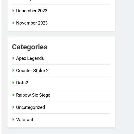
December 2023
November 2023
Categories
Apex Legends
Counter Strike 2
Dota2
Raibow Six Siege
Uncategorized
Valorant