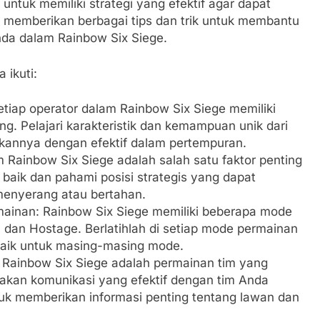
ntuk memiliki strategi yang efektif agar dapat
n memberikan berbagai tips dan trik untuk membantu
da dalam Rainbow Six Siege.
 ikuti:
Setiap operator dalam Rainbow Six Siege memiliki
. Pelajari karakteristik dan kemampuan unik dari
kannya dengan efektif dalam pertempuran.
 Rainbow Six Siege adalah salah satu faktor penting
 baik dan pahami posisi strategis yang dapat
enyerang atau bertahan.
mainan: Rainbow Six Siege memiliki beberapa mode
 dan Hostage. Berlatihlah di setiap mode permainan
rbaik untuk masing-masing mode.
 Rainbow Six Siege adalah permainan tim yang
kan komunikasi yang efektif dengan tim Anda
tuk memberikan informasi penting tentang lawan dan