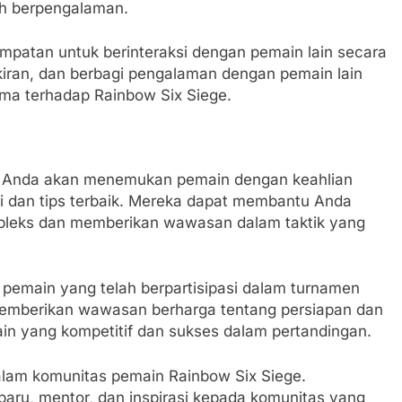
h berpengalaman.
sempatan untuk berinteraksi dengan pemain lain secara
ikiran, dan berbagi pengalaman dengan pemain lain
ma terhadap Rainbow Six Siege.
, Anda akan menemukan pemain dengan keahlian
egi dan tips terbaik. Mereka dapat membantu Anda
eks dan memberikan wawasan dalam taktik yang
emain yang telah berpartisipasi dalam turnamen
 memberikan wawasan berharga tentang persiapan dan
in yang kompetitif dan sukses dalam pertandingan.
alam komunitas pemain Rainbow Six Siege.
ru, mentor, dan inspirasi kepada komunitas yang