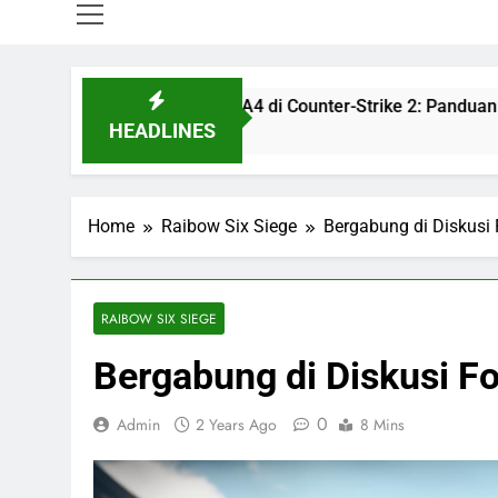
a AK-47 dan M4A4 di Counter-Strike 2: Panduan Efektif untuk 
HEADLINES
Home
Raibow Six Siege
Bergabung di Diskusi
RAIBOW SIX SIEGE
Bergabung di Diskusi F
0
Admin
2 Years Ago
8 Mins