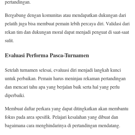
pertandingan.
Bergabung dengan komunitas atau mendapatkan dukungan dari
pelatih juga bisa membuat pemain lebih percaya diri. Validasi dari
rekan tim dan dukungan moral dapat menjadi penguat di saat-saat
sulit.
Evaluasi Performa Pasca-Turnamen
Setelah turnamen selesai, evaluasi diri menjadi langkah kunci
untuk perbaikan. Pemain harus meninjau rekaman pertandingan
dan mencari tahu apa yang berjalan baik serta hal yang perlu
diperbaiki.
Membuat daftar perkara yang dapat ditingkatkan akan membantu
fokus pada area spesifik. Pelajari kesalahan yang dibuat dan
bagaimana cara menghindarinya di pertandingan mendatang.