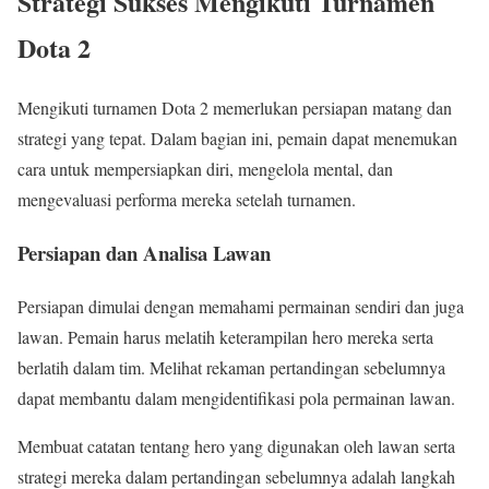
Strategi Sukses Mengikuti Turnamen
Dota 2
Mengikuti turnamen Dota 2 memerlukan persiapan matang dan
strategi yang tepat. Dalam bagian ini, pemain dapat menemukan
cara untuk mempersiapkan diri, mengelola mental, dan
mengevaluasi performa mereka setelah turnamen.
Persiapan dan Analisa Lawan
Persiapan dimulai dengan memahami permainan sendiri dan juga
lawan. Pemain harus melatih keterampilan hero mereka serta
berlatih dalam tim. Melihat rekaman pertandingan sebelumnya
dapat membantu dalam mengidentifikasi pola permainan lawan.
Membuat catatan tentang hero yang digunakan oleh lawan serta
strategi mereka dalam pertandingan sebelumnya adalah langkah