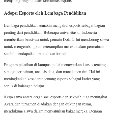
menjalin jaringan dalam komunitas esports.
Adopsi Esports oleh Lembaga Pendidikan
Lembaga pendidikan semakin mengakui esports sebagai bagian
penting dari pendidikan. Beberapa universitas di Indonesia
memberikan beasiswa untuk pemain Dota 2. Ini mendorong siswa
untuk mengembangkan keterampilan mereka dalam permainan
sambil mendapatkan pendidikan formal.
Program pelatihan di kampus mulai menawarkan kursus tentang
strategi permainan, analisis data, dan manajemen tim. Hal ini
meningkatkan kesadaran tentang esports sebagai karier yang
serius di kalangan pelajar.
Kerja sama antara organisasi esports dan sekolah juga meningkat.
Acara dan turnamen diadakan dengan dukungan resmi,
mendukung siswa dalam menyalurkan bakat mereka. Dengan