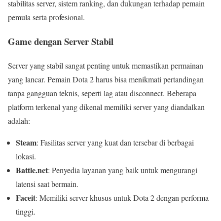
stabilitas server, sistem ranking, dan dukungan terhadap pemain
pemula serta profesional.
Game dengan Server Stabil
Server yang stabil sangat penting untuk memastikan permainan
yang lancar. Pemain Dota 2 harus bisa menikmati pertandingan
tanpa gangguan teknis, seperti lag atau disconnect. Beberapa
platform terkenal yang dikenal memiliki server yang diandalkan
adalah:
Steam
: Fasilitas server yang kuat dan tersebar di berbagai
lokasi.
Battle.net
: Penyedia layanan yang baik untuk mengurangi
latensi saat bermain.
Faceit
: Memiliki server khusus untuk Dota 2 dengan performa
tinggi.