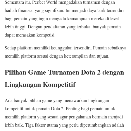
Sementara itu, Perfect World mengadakan turnamen dengan
hadiah finansial yang signifikan. Ini menjadi daya tarik tersendiri
bagi pemain yang ingin mengadu kemampuan mereka di level
lebih tinggi. Dengan pendaftaran yang terbuka, banyak pemain
dapat merasakan kompetisi.
Setiap platform memiliki keunggulan tersendiri. Pemain sebaiknya
memilih platform sesuai dengan keterampilan dan tujuan.
Pilihan Game Turnamen Dota 2 dengan
Lingkungan Kompetitif
Ada banyak pilihan game yang menawarkan lingkungan
kompetitif untuk pemain Dota 2. Penting bagi pemain untuk
memilih platform yang sesuai agar pengalaman bermain menjadi
lebih baik. Tiga faktor utama yang perlu dipertimbangkan adalah