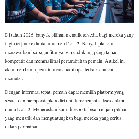
Di tahun 2026, banyak pilihan menarik tersedia bagi mereka yang
ingin terjun ke dunia turnamen Dota 2. Banyak platform
menawarkan berbagai fitur yang mendukung pengalaman
kompetitif dan memfasilitasi pertumbuhan pemain. Artikel ini
akan membantu pemain memahami opsi terbaik dan cara
memulai.
Dengan informasi tepat, pemain dapat memilih platform yang
sesuai dan mempersiapkan diri untuk mencapai sukses dalam
dunia Dota 2. Meneruskan karir di esports bisa menjadi pilihan
yang menarik dan menguntungkan bagi mereka yang serius
dalam permainan.