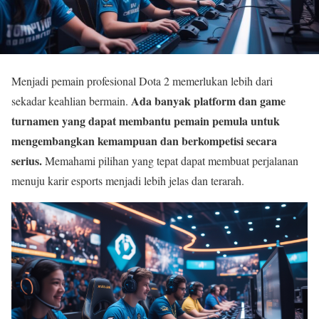
Menjadi pemain profesional Dota 2 memerlukan lebih dari
Ada banyak platform dan game
sekadar keahlian bermain.
turnamen yang dapat membantu pemain pemula untuk
mengembangkan kemampuan dan berkompetisi secara
serius.
Memahami pilihan yang tepat dapat membuat perjalanan
menuju karir esports menjadi lebih jelas dan terarah.