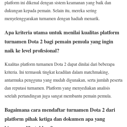
platform ini dikenal dengan sistem keamanan yang baik dan
dukungan kepada pemain. Selain itu, mereka sering
menyelenggarakan turnamen dengan hadiah menarik.
Apa kriteria utama untuk menilai kualitas platform
turnamen Dota 2 bagi pemain pemula yang ingin
naik ke level profesional?
Kualitas platform turnamen Dota 2 dapat dinilai dari beberapa
kriteria. Ini termasuk tingkat keadilan dalam matchmaking,
antarmuka pengguna yang mudah digunakan, serta jumlah peserta
dan reputasi turnamen. Platform yang menyediakan analisis
setelah pertandingan juga sangat membantu pemain pemula.
Bagaimana cara mendaftar turnamen Dota 2 dari
platform pihak ketiga dan dokumen apa yang