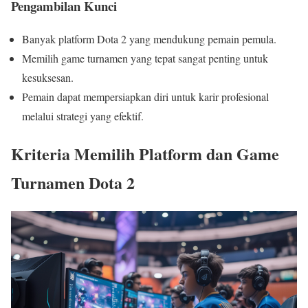
Pengambilan Kunci
Banyak platform Dota 2 yang mendukung pemain pemula.
Memilih game turnamen yang tepat sangat penting untuk
kesuksesan.
Pemain dapat mempersiapkan diri untuk karir profesional
melalui strategi yang efektif.
Kriteria Memilih Platform dan Game
Turnamen Dota 2