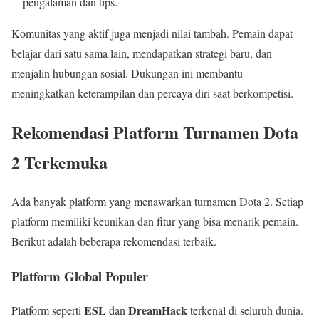
pengalaman dan tips.
Komunitas yang aktif juga menjadi nilai tambah. Pemain dapat
belajar dari satu sama lain, mendapatkan strategi baru, dan
menjalin hubungan sosial. Dukungan ini membantu
meningkatkan keterampilan dan percaya diri saat berkompetisi.
Rekomendasi Platform Turnamen Dota
2 Terkemuka
Ada banyak platform yang menawarkan turnamen Dota 2. Setiap
platform memiliki keunikan dan fitur yang bisa menarik pemain.
Berikut adalah beberapa rekomendasi terbaik.
Platform Global Populer
ESL
DreamHack
Platform seperti
dan
terkenal di seluruh dunia.