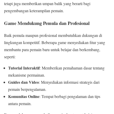
tetapi juga memberikan umpan balik yang berarti bagi
pengembangan keterampilan pemain.
Game Mendukung Pemula dan Profesional
Baik pemula maupun profesional membutuhkan dukungan di
lingkungan kompetitif. Beberapa game menyediakan fitur yang
membantu para pemain baru untuk belajar dan berkembang,
seperti:
Tutorial Interaktif
: Memberikan pemahaman dasar tentang
mekanisme permainan.
Guides dan Video
: Menyediakan informasi strategis dari
pemain berpengalaman.
Komunitas Online
: Tempat berbagi pengalaman dan tips
antara pemain.