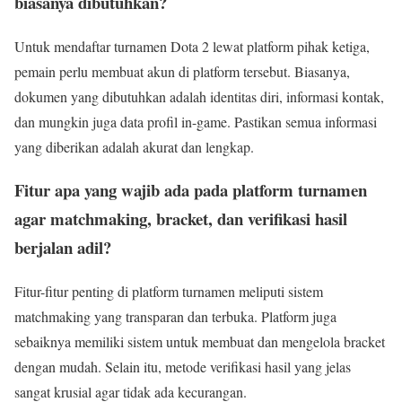
biasanya dibutuhkan?
Untuk mendaftar turnamen Dota 2 lewat platform pihak ketiga,
pemain perlu membuat akun di platform tersebut. Biasanya,
dokumen yang dibutuhkan adalah identitas diri, informasi kontak,
dan mungkin juga data profil in-game. Pastikan semua informasi
yang diberikan adalah akurat dan lengkap.
Fitur apa yang wajib ada pada platform turnamen
agar matchmaking, bracket, dan verifikasi hasil
berjalan adil?
Fitur-fitur penting di platform turnamen meliputi sistem
matchmaking yang transparan dan terbuka. Platform juga
sebaiknya memiliki sistem untuk membuat dan mengelola bracket
dengan mudah. Selain itu, metode verifikasi hasil yang jelas
sangat krusial agar tidak ada kecurangan.