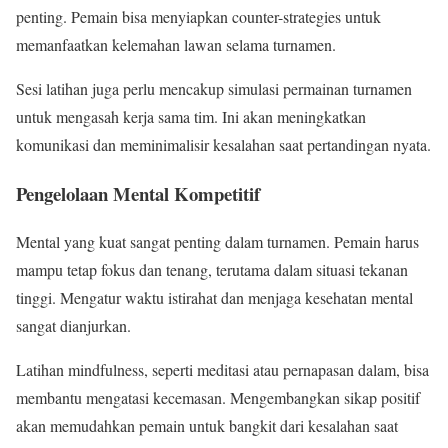
penting. Pemain bisa menyiapkan counter-strategies untuk
memanfaatkan kelemahan lawan selama turnamen.
Sesi latihan juga perlu mencakup simulasi permainan turnamen
untuk mengasah kerja sama tim. Ini akan meningkatkan
komunikasi dan meminimalisir kesalahan saat pertandingan nyata.
Pengelolaan Mental Kompetitif
Mental yang kuat sangat penting dalam turnamen. Pemain harus
mampu tetap fokus dan tenang, terutama dalam situasi tekanan
tinggi. Mengatur waktu istirahat dan menjaga kesehatan mental
sangat dianjurkan.
Latihan mindfulness, seperti meditasi atau pernapasan dalam, bisa
membantu mengatasi kecemasan. Mengembangkan sikap positif
akan memudahkan pemain untuk bangkit dari kesalahan saat