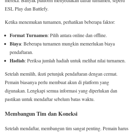
mereka. Banyak platform menyediakan daftar turnamen, seperti
ESL Play dan Battlefy.
Ketika menemukan turnamen, perhatikan beberapa faktor:
Format Turnamen
: Pilih antara online dan offline.
Biaya
: Beberapa turnamen mungkin memerlukan biaya
pendaftaran.
Hadiah
: Periksa jumlah hadiah untuk melihat nilai turnamen.
Setelah memilih, ikuti petunjuk pendaftaran dengan cermat.
Pemain biasanya perlu membuat akun di platform yang
digunakan. Lengkapi semua informasi yang diperlukan dan
pastikan untuk mendaftar sebelum batas waktu.
Membangun Tim dan Koneksi
Setelah mendaftar, membangun tim sangat penting. Pemain harus