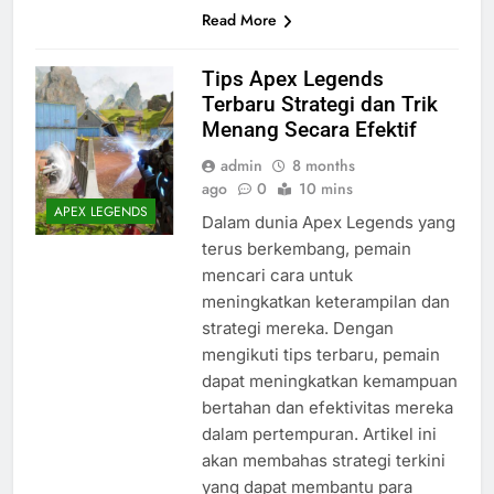
Read More
Tips Apex Legends
Terbaru Strategi dan Trik
Menang Secara Efektif
admin
8 months
ago
0
10 mins
APEX LEGENDS
Dalam dunia Apex Legends yang
terus berkembang, pemain
mencari cara untuk
meningkatkan keterampilan dan
strategi mereka. Dengan
mengikuti tips terbaru, pemain
dapat meningkatkan kemampuan
bertahan dan efektivitas mereka
dalam pertempuran. Artikel ini
akan membahas strategi terkini
yang dapat membantu para