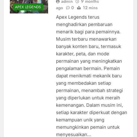
admin
9 months
APEX LEGENDS
ago
0
12 mins
Apex Legends terus
menghadirkan pembaruan
menarik bagi para pemainnya.
Musim terbaru menawarkan
banyak konten baru, termasuk
karakter, peta, dan mode
permainan yang meningkatkan
pengalaman bermain. Pemain
dapat menikmati mekanik baru
yang membedakan setiap
permainan, menambah strategi
yang diperlukan untuk meraih
kemenangan. Dalam musim ini,
setiap karakter diperkuat dengan
kemampuan unik yang
memungkinkan pemain untuk
menyesuaikan…