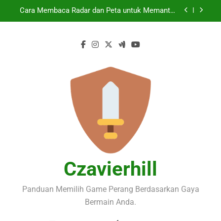
Musuh di Counter-Strike 2 dengan Efektif
Skip
Mengenal Sistem Sub-Tick di Counter-Strike 2
to
dan Pengaruhnya Terhadap Akurasi Tembakan
content
Cara Mengatasi Masalah Lag dan Ping Tinggi di
Counter-Strike 2 Secara Efektif
Panduan Movement Dasar dan Lanjutan di
Counter-Strike 2 Untuk Pemain Pemula dan Mahir
Cara Membaca Radar dan Peta untuk Memantau
Musuh di Counter-Strike 2 dengan Efektif
Mengenal Sistem Sub-Tick di Counter-Strike 2
dan Pengaruhnya Terhadap Akurasi Tembakan
Cara Mengatasi Masalah Lag dan Ping Tinggi di
Counter-Strike 2 Secara Efektif
Czavierhill
Panduan Memilih Game Perang Berdasarkan Gaya
Bermain Anda.