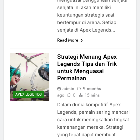
senjata ini akan memiliki
keuntungan strategis saat
bertempur di arena. Setiap
senjata di Apex Legends…
Read More
Strategi Menang Apex
Legends Tips dan Trik
untuk Menguasai
Permainan
admin
9 months
APEX LEGENDS
ago
0
15 mins
Dalam dunia kompetitif Apex
Legends, pemain sering mencari
cara untuk meningkatkan tingkat
kemenangan mereka. Strategi
yang tepat dapat membuat