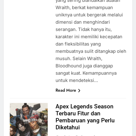
yang sering diandalkan adalah
Wraith, berkat kemampuan
uniknya untuk bergerak melalui
dimensi dan menghindari
serangan. Tidak hanya itu,
karakter ini memiliki kecepatan
dan fleksibilitas yang
membuatnya sulit ditangkap oleh
musuh. Selain Wraith,
Bloodhound juga dianggap
sangat kuat. Kemampuannya
untuk mendeteksi…
Read More
Apex Legends Season
Terbaru Fitur dan
Pembaruan yang Perlu
Diketahui