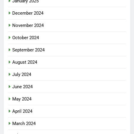
January 2025
December 2024
November 2024
October 2024
September 2024
August 2024
July 2024
June 2024
May 2024
April 2024
March 2024