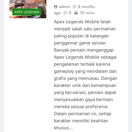
admin
8 months
APEX LEGENDS
ago
0
10 mins
Apex Legends Mobile telah
menjadi salah satu permainan
paling populer di kalangan
penggemar game seluler.
Banyak pemain menganggap
Apex Legends Mobile sebagai
pengalaman terbaik karena
gameplay yang mendalam dan
grafis yang memukau. Dengan
karakter unik dan kemampuan
yang bervariasi, pemain dapat
menyesuaikan gaya bermain
mereka sesuai preferensi.
Dalam permainan ini, setiap
karakter memiliki keahlian
khusus…