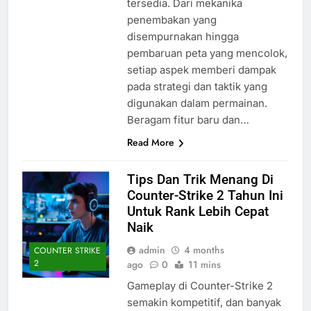
tersedia. Dari mekanika
penembakan yang
disempurnakan hingga
pembaruan peta yang mencolok,
setiap aspek memberi dampak
pada strategi dan taktik yang
digunakan dalam permainan.
Beragam fitur baru dan…
Read More
Tips Dan Trik Menang Di
Counter-Strike 2 Tahun Ini
Untuk Rank Lebih Cepat
Naik
admin
4 months
COUNTER STRIKE
2
ago
0
11 mins
Gameplay di Counter-Strike 2
semakin kompetitif, dan banyak