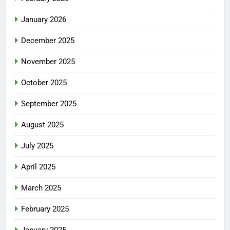
January 2026
December 2025
November 2025
October 2025
September 2025
August 2025
July 2025
April 2025
March 2025
February 2025
January 2025