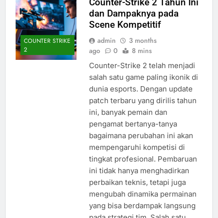
Counter-Strike 2 Tahun Ini
dan Dampaknya pada
Scene Kompetitif
admin
3 months
COUNTER STRIKE
2
ago
0
8 mins
Counter-Strike 2 telah menjadi
salah satu game paling ikonik di
dunia esports. Dengan update
patch terbaru yang dirilis tahun
ini, banyak pemain dan
pengamat bertanya-tanya
bagaimana perubahan ini akan
mempengaruhi kompetisi di
tingkat profesional. Pembaruan
ini tidak hanya menghadirkan
perbaikan teknis, tetapi juga
mengubah dinamika permainan
yang bisa berdampak langsung
pada strategi tim. Salah satu…