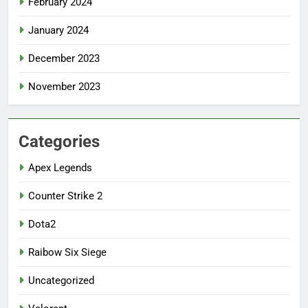
February 2024
January 2024
December 2023
November 2023
Categories
Apex Legends
Counter Strike 2
Dota2
Raibow Six Siege
Uncategorized