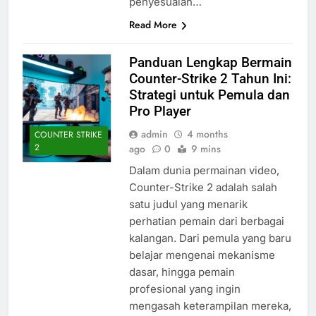
penyesuaian…
Read More
Panduan Lengkap Bermain
Counter-Strike 2 Tahun Ini:
Strategi untuk Pemula dan
Pro Player
admin
4 months
COUNTER STRIKE
2
ago
0
9 mins
Dalam dunia permainan video,
Counter-Strike 2 adalah salah
satu judul yang menarik
perhatian pemain dari berbagai
kalangan. Dari pemula yang baru
belajar mengenai mekanisme
dasar, hingga pemain
profesional yang ingin
mengasah keterampilan mereka,