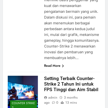
kuat dan menawarkan
pengalaman bermain yang unik.
Dalam diskusi ini, para pemain
akan menemukan berbagai
perbedaan antara kedua judul
ini, mulai dari grafik, mekanisme
gameplay, hingga komunitasnya.
Counter-Strike 2 menawarkan
inovasi dan pembaruan yang
membuatnya lebih…
Read More
Setting Terbaik Counter-
Strike 2 Tahun Ini untuk
FPS Tinggi dan Aim Stabil
admin
3 months
ago
0
13 mins
COUNTER STRIKE
2