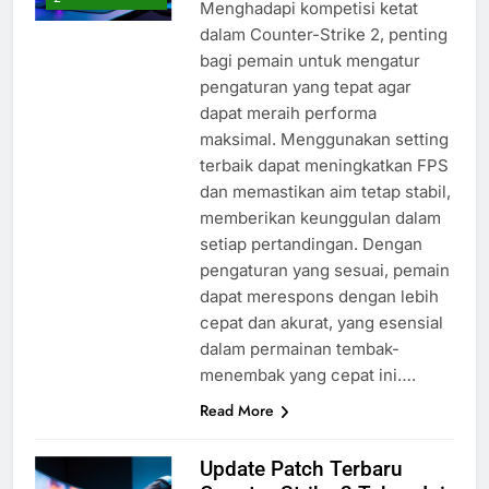
Menghadapi kompetisi ketat
dalam Counter-Strike 2, penting
bagi pemain untuk mengatur
pengaturan yang tepat agar
dapat meraih performa
maksimal. Menggunakan setting
terbaik dapat meningkatkan FPS
dan memastikan aim tetap stabil,
memberikan keunggulan dalam
setiap pertandingan. Dengan
pengaturan yang sesuai, pemain
dapat merespons dengan lebih
cepat dan akurat, yang esensial
dalam permainan tembak-
menembak yang cepat ini….
Read More
Update Patch Terbaru