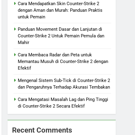
Cara Mendapatkan Skin Counter-Strike 2
dengan Aman dan Murah: Panduan Praktis
untuk Pemain
Panduan Movement Dasar dan Lanjutan di
Counter-Strike 2 Untuk Pemain Pemula dan
Mahir
Cara Membaca Radar dan Peta untuk
Memantau Musuh di Counter-Strike 2 dengan
Efektif
Mengenal Sistem Sub-Tick di Counter-Strike 2
dan Pengaruhnya Terhadap Akurasi Tembakan
Cara Mengatasi Masalah Lag dan Ping Tinggi
di Counter-Strike 2 Secara Efektif
Recent Comments