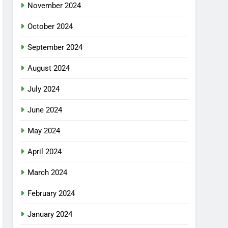
November 2024
October 2024
September 2024
August 2024
July 2024
June 2024
May 2024
April 2024
March 2024
February 2024
January 2024