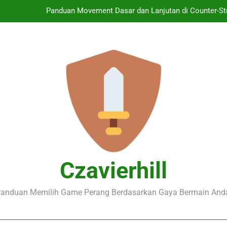
Panduan Movement Dasar dan Lanjutan di Counter-St
Cara Membaca Radar dan Peta untuk Memantau Musu
Mengenal Sistem Sub-Tick di Counter-Strike 2 dan P
Cara Mendapatkan Skin Counter-Strike 2 dengan Aman dan
Panduan Movement Dasar dan Lanjutan di Counter-St
Cara Membaca Radar dan Peta untuk Memantau Musu
Mengenal Sistem Sub-Tick di Counter-Strike 2 dan P
Czavierhill
anduan Memilih Game Perang Berdasarkan Gaya Bermain And