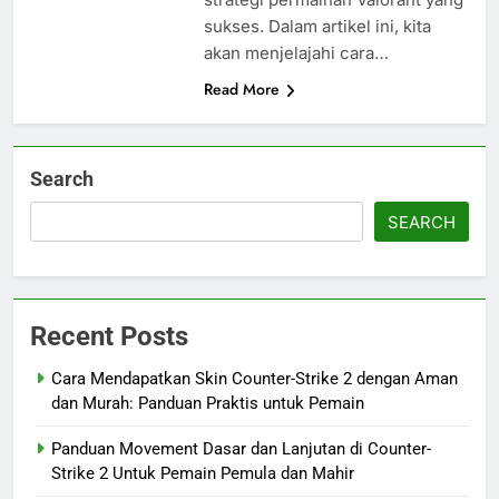
sukses. Dalam artikel ini, kita
akan menjelajahi cara…
Read More
Search
SEARCH
Recent Posts
Cara Mendapatkan Skin Counter-Strike 2 dengan Aman
dan Murah: Panduan Praktis untuk Pemain
Panduan Movement Dasar dan Lanjutan di Counter-
Strike 2 Untuk Pemain Pemula dan Mahir