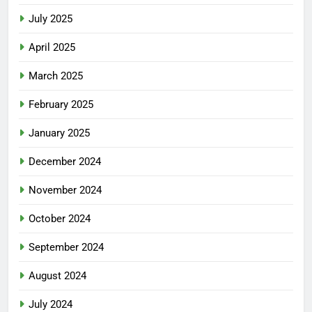
July 2025
April 2025
March 2025
February 2025
January 2025
December 2024
November 2024
October 2024
September 2024
August 2024
July 2024