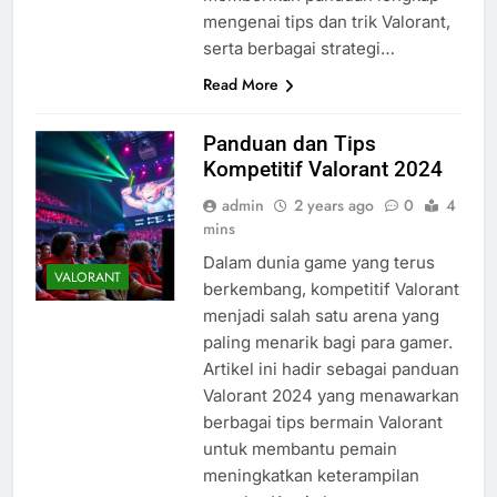
mengenai tips dan trik Valorant,
serta berbagai strategi…
Read More
Panduan dan Tips
Kompetitif Valorant 2024
admin
2 years ago
0
4
mins
Dalam dunia game yang terus
VALORANT
berkembang, kompetitif Valorant
menjadi salah satu arena yang
paling menarik bagi para gamer.
Artikel ini hadir sebagai panduan
Valorant 2024 yang menawarkan
berbagai tips bermain Valorant
untuk membantu pemain
meningkatkan keterampilan