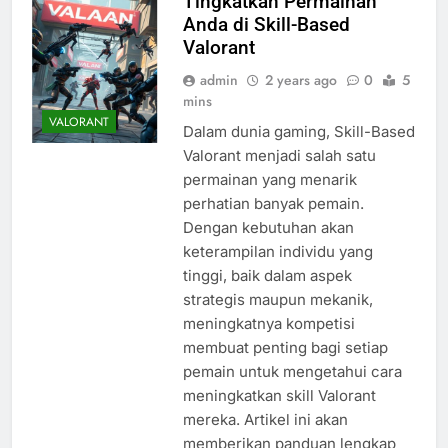
Tingkatkan Permainan
Anda di Skill-Based
Valorant
admin
2 years ago
0
5
mins
VALORANT
Dalam dunia gaming, Skill-Based
Valorant menjadi salah satu
permainan yang menarik
perhatian banyak pemain.
Dengan kebutuhan akan
keterampilan individu yang
tinggi, baik dalam aspek
strategis maupun mekanik,
meningkatnya kompetisi
membuat penting bagi setiap
pemain untuk mengetahui cara
meningkatkan skill Valorant
mereka. Artikel ini akan
memberikan panduan lengkap