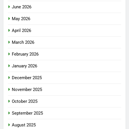
June 2026
May 2026
April 2026
March 2026
February 2026
January 2026
December 2025
November 2025
October 2025
September 2025
August 2025