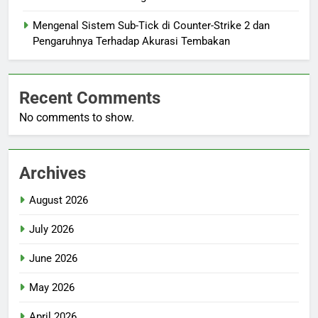
Mengenal Sistem Sub-Tick di Counter-Strike 2 dan
Pengaruhnya Terhadap Akurasi Tembakan
Recent Comments
No comments to show.
Archives
August 2026
July 2026
June 2026
May 2026
April 2026