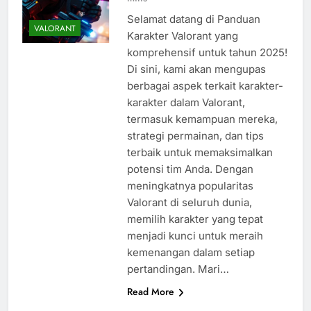
Selamat datang di Panduan
VALORANT
Karakter Valorant yang
komprehensif untuk tahun 2025!
Di sini, kami akan mengupas
berbagai aspek terkait karakter-
karakter dalam Valorant,
termasuk kemampuan mereka,
strategi permainan, dan tips
terbaik untuk memaksimalkan
potensi tim Anda. Dengan
meningkatnya popularitas
Valorant di seluruh dunia,
memilih karakter yang tepat
menjadi kunci untuk meraih
kemenangan dalam setiap
pertandingan. Mari…
Read More