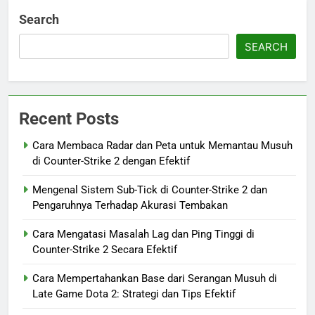
Search
SEARCH
Recent Posts
Cara Membaca Radar dan Peta untuk Memantau Musuh
di Counter-Strike 2 dengan Efektif
Mengenal Sistem Sub-Tick di Counter-Strike 2 dan
Pengaruhnya Terhadap Akurasi Tembakan
Cara Mengatasi Masalah Lag dan Ping Tinggi di
Counter-Strike 2 Secara Efektif
Cara Mempertahankan Base dari Serangan Musuh di
Late Game Dota 2: Strategi dan Tips Efektif