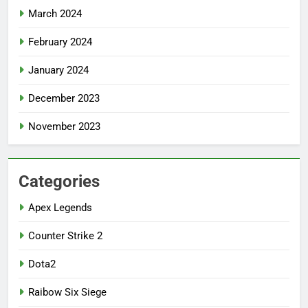
March 2024
February 2024
January 2024
December 2023
November 2023
Categories
Apex Legends
Counter Strike 2
Dota2
Raibow Six Siege