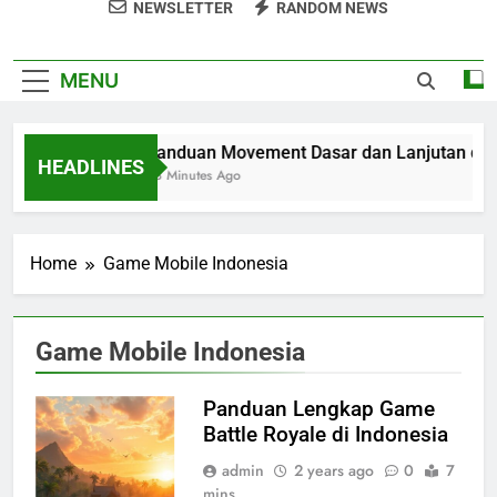
NEWSLETTER
RANDOM NEWS
MENU
Panduan Movement Dasar dan Lanjutan di Co
HEADLINES
48 Minutes Ago
Home
Game Mobile Indonesia
Game Mobile Indonesia
Panduan Lengkap Game
Battle Royale di Indonesia
admin
2 years ago
0
7
mins