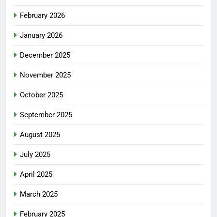
February 2026
January 2026
December 2025
November 2025
October 2025
September 2025
August 2025
July 2025
April 2025
March 2025
February 2025