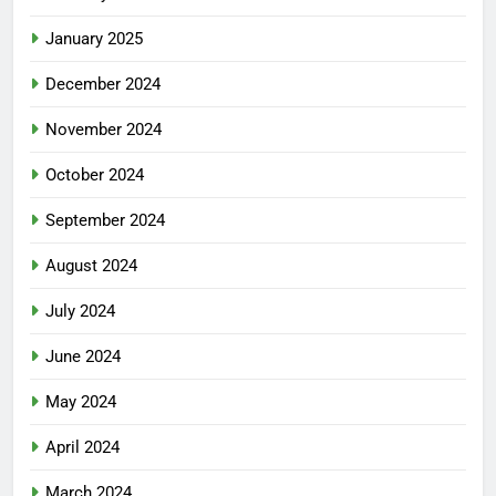
January 2025
December 2024
November 2024
October 2024
September 2024
August 2024
July 2024
June 2024
May 2024
April 2024
March 2024