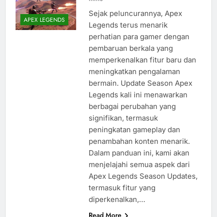
Sejak peluncurannya, Apex
APEX LEGENDS
Legends terus menarik
perhatian para gamer dengan
pembaruan berkala yang
memperkenalkan fitur baru dan
meningkatkan pengalaman
bermain. Update Season Apex
Legends kali ini menawarkan
berbagai perubahan yang
signifikan, termasuk
peningkatan gameplay dan
penambahan konten menarik.
Dalam panduan ini, kami akan
menjelajahi semua aspek dari
Apex Legends Season Updates,
termasuk fitur yang
diperkenalkan,…
Read More