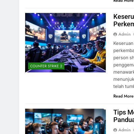
Read More
Keseru
Perkem
Admin
Keseruan
perkemban
person s
penggemar
COUNTER STRIKE 2
menawarka
menunjuk
telah tu
Read More
Tips M
Pandua
Admin