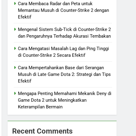
Cara Membaca Radar dan Peta untuk
Memantau Musuh di Counter-Strike 2 dengan
Efektif
Mengenal Sistem Sub-Tick di Counter-Strike 2
dan Pengaruhnya Terhadap Akurasi Tembakan
Cara Mengatasi Masalah Lag dan Ping Tinggi
di Counter-Strike 2 Secara Efektif
Cara Mempertahankan Base dari Serangan
Musuh di Late Game Dota 2: Strategi dan Tips
Efektif
Mengapa Penting Memahami Mekanik Deny di
Game Dota 2 untuk Meningkatkan
Keterampilan Bermain
Recent Comments