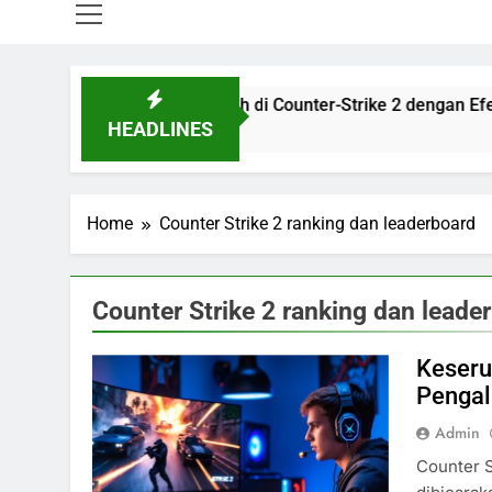
mantau Musuh di Counter-Strike 2 dengan Efektif
HEADLINES
Home
Counter Strike 2 ranking dan leaderboard
Counter Strike 2 ranking dan leade
Keseru
Pengal
Admin
Counter S