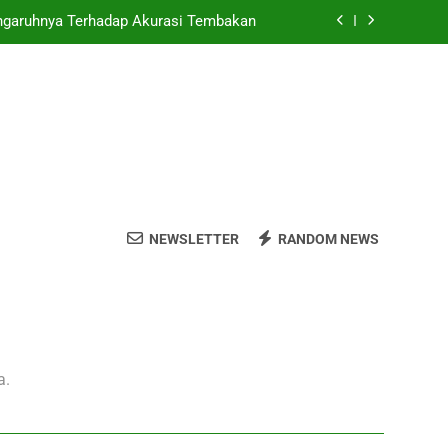
engaruhnya Terhadap Akurasi Tembakan
ggi di Counter-Strike 2 Secara Efektif
ame Dota 2: Strategi dan Tips Efektif
h di Counter-Strike 2 dengan Efektif
engaruhnya Terhadap Akurasi Tembakan
NEWSLETTER
RANDOM NEWS
ggi di Counter-Strike 2 Secara Efektif
ame Dota 2: Strategi dan Tips Efektif
a.