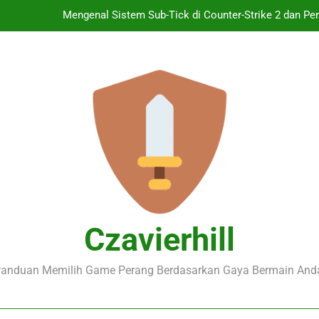
Mengenal Sistem Sub-Tick di Counter-Strike 2 dan P
Cara Mengatasi Masalah Lag dan Ping Tin
Cara Mempertahankan Base dari Serangan Musuh di Late G
Cara Membaca Radar dan Peta untuk Memantau Musu
Mengenal Sistem Sub-Tick di Counter-Strike 2 dan P
Cara Mengatasi Masalah Lag dan Ping Tin
Cara Mempertahankan Base dari Serangan Musuh di Late G
Czavierhill
anduan Memilih Game Perang Berdasarkan Gaya Bermain And