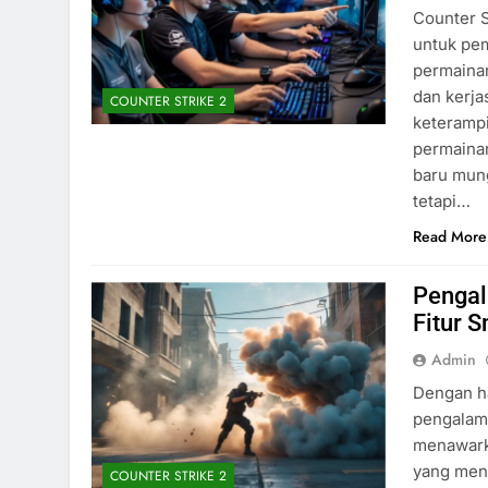
Counter 
untuk pe
permainan
dan kerja
COUNTER STRIKE 2
keteramp
permaina
baru mun
tetapi…
Read More
Pengal
Fitur 
Admin
Dengan ha
pengalama
menawarka
yang meny
COUNTER STRIKE 2