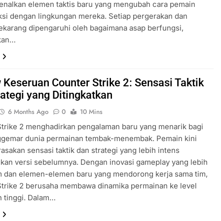
nalkan elemen taktis baru yang mengubah cara pemain
ksi dengan lingkungan mereka. Setiap pergerakan dan
sekarang dipengaruhi oleh bagaimana asap berfungsi,
kan…
 Keseruan Counter Strike 2: Sensasi Taktik
rategi yang Ditingkatkan
6 Months Ago
0
10 Mins
Strike 2 menghadirkan pengalaman baru yang menarik bagi
ggemar dunia permainan tembak-menembak. Pemain kini
asakan sensasi taktik dan strategi yang lebih intens
kan versi sebelumnya. Dengan inovasi gameplay yang lebih
 dan elemen-elemen baru yang mendorong kerja sama tim,
Strike 2 berusaha membawa dinamika permainan ke level
h tinggi. Dalam…