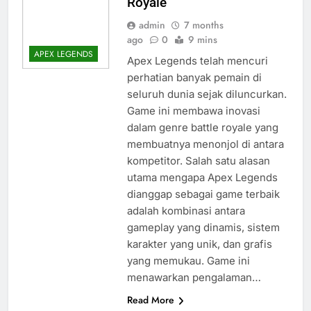
Royale
admin
7 months
ago
0
9 mins
APEX LEGENDS
Apex Legends telah mencuri
perhatian banyak pemain di
seluruh dunia sejak diluncurkan.
Game ini membawa inovasi
dalam genre battle royale yang
membuatnya menonjol di antara
kompetitor. Salah satu alasan
utama mengapa Apex Legends
dianggap sebagai game terbaik
adalah kombinasi antara
gameplay yang dinamis, sistem
karakter yang unik, dan grafis
yang memukau. Game ini
menawarkan pengalaman…
Read More