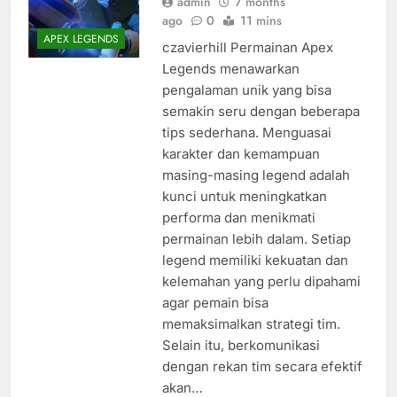
admin
7 months
ago
0
11 mins
APEX LEGENDS
czavierhill Permainan Apex
Legends menawarkan
pengalaman unik yang bisa
semakin seru dengan beberapa
tips sederhana. Menguasai
karakter dan kemampuan
masing-masing legend adalah
kunci untuk meningkatkan
performa dan menikmati
permainan lebih dalam. Setiap
legend memiliki kekuatan dan
kelemahan yang perlu dipahami
agar pemain bisa
memaksimalkan strategi tim.
Selain itu, berkomunikasi
dengan rekan tim secara efektif
akan…