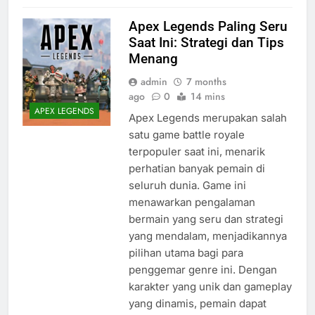
Apex Legends Paling Seru
Saat Ini: Strategi dan Tips
Menang
admin
7 months
ago
0
14 mins
APEX LEGENDS
Apex Legends merupakan salah
satu game battle royale
terpopuler saat ini, menarik
perhatian banyak pemain di
seluruh dunia. Game ini
menawarkan pengalaman
bermain yang seru dan strategi
yang mendalam, menjadikannya
pilihan utama bagi para
penggemar genre ini. Dengan
karakter yang unik dan gameplay
yang dinamis, pemain dapat