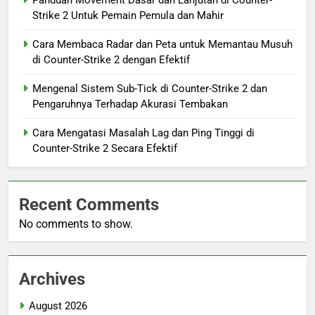
Strike 2 Untuk Pemain Pemula dan Mahir
Cara Membaca Radar dan Peta untuk Memantau Musuh
di Counter-Strike 2 dengan Efektif
Mengenal Sistem Sub-Tick di Counter-Strike 2 dan
Pengaruhnya Terhadap Akurasi Tembakan
Cara Mengatasi Masalah Lag dan Ping Tinggi di
Counter-Strike 2 Secara Efektif
Recent Comments
No comments to show.
Archives
August 2026