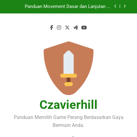
Skip
Panduan Movement Dasar dan Lanjutan di
Counter-Strike 2 Untuk Pemain Pemula dan Mahir
to
Cara Membaca Radar dan Peta untuk Memantau
content
Musuh di Counter-Strike 2 dengan Efektif
Mengenal Sistem Sub-Tick di Counter-Strike 2
dan Pengaruhnya Terhadap Akurasi Tembakan
Cara Mendapatkan Skin Counter-Strike 2 dengan
Aman dan Murah: Panduan Praktis untuk Pemain
Panduan Movement Dasar dan Lanjutan di
Counter-Strike 2 Untuk Pemain Pemula dan Mahir
Cara Membaca Radar dan Peta untuk Memantau
Musuh di Counter-Strike 2 dengan Efektif
Mengenal Sistem Sub-Tick di Counter-Strike 2
dan Pengaruhnya Terhadap Akurasi Tembakan
Czavierhill
Panduan Memilih Game Perang Berdasarkan Gaya
Bermain Anda.