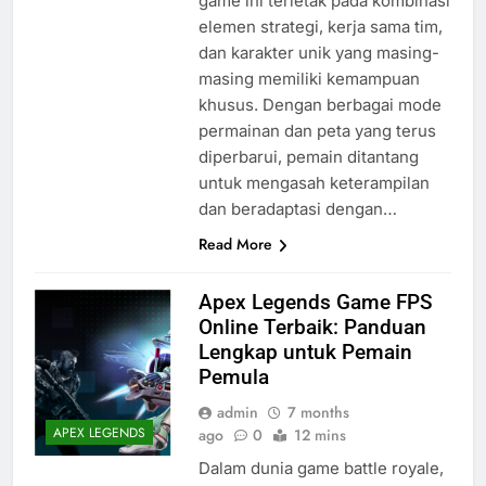
game ini terletak pada kombinasi
elemen strategi, kerja sama tim,
dan karakter unik yang masing-
masing memiliki kemampuan
khusus. Dengan berbagai mode
permainan dan peta yang terus
diperbarui, pemain ditantang
untuk mengasah keterampilan
dan beradaptasi dengan…
Read More
Apex Legends Game FPS
Online Terbaik: Panduan
Lengkap untuk Pemain
Pemula
admin
7 months
APEX LEGENDS
ago
0
12 mins
Dalam dunia game battle royale,