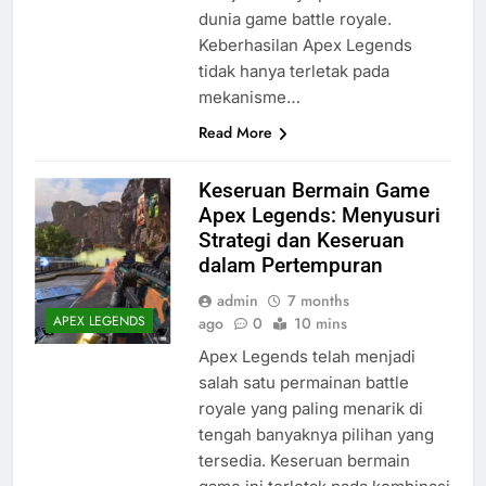
dunia game battle royale.
Keberhasilan Apex Legends
tidak hanya terletak pada
mekanisme…
Read More
Keseruan Bermain Game
Apex Legends: Menyusuri
Strategi dan Keseruan
dalam Pertempuran
admin
7 months
APEX LEGENDS
ago
0
10 mins
Apex Legends telah menjadi
salah satu permainan battle
royale yang paling menarik di
tengah banyaknya pilihan yang
tersedia. Keseruan bermain